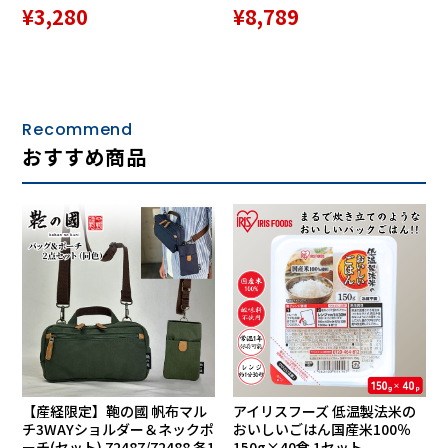
¥3,280
¥8,789
Recommend
おすすめ商品
【産経限定】鞄の國 帆布マル
アイリスフーズ 低温製法米の
チ3WAYショルダー＆ネックポ
おいしいごはん国産米100％
ーチ(セット) 72487/72488 各1
150g×40食 1セット