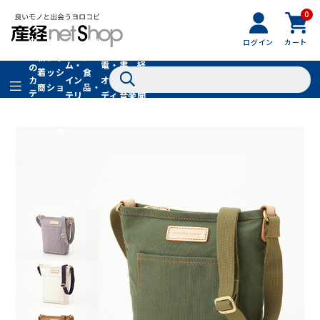
0
フ
全
フ
ァ
グル
ログイン
カート
ホー
家
産
て
新
ァ
ッ
メ・
ム・
電・
書
経
の
着
ッ
シ
食
イン
オー
籍・
新
カ
商
シ
ョ
品・
テ
テリ
ディ
音楽
聞
品
ョ
ン
ドリ
ゴ
ア
オ
社
ン
小
ンク
リ
物