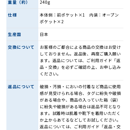
重量（約）
240g
仕様
本体側：前ポケット×1 内装：オープン
ポケット×2
生産国
日本
付属にはナチュラルヌメの牛革を使用し高級感をプラス。自
交換について
お客様のご都合による商品の交換はお受け
然な風合いで使い込むほどに味わいが増します。また、ステ
しておりません。返品後、再度ご購入願い
ッチを配色にして遊び心のあるデザインになっています。
ます。返品については、ご利用ガイド「返
品・交換」を必ずご確認の上、お申し込み
ください。
返品について
破損・汚損・においの付着など商品に使用
感が見受けられる場合、タグに紛失や破損
がある場合や、商品の入っていた箱（袋）
に紛失や破損がある場合は返品不可となり
ます。試着時は肌着や靴下を着用いただく
か上からあてるなどしてお試しください。
返品については、ご利用ガイド「返品・交