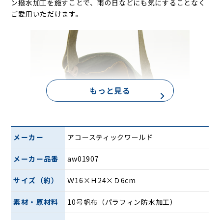
ン撥水加工を施すことで、雨の日などにも気にすることなく
ご愛用いただけます。
もっと見る
安心の天ファスナー式で内部にはオープンポケットを装備し
メーカー
アコースティックワールド
ています。
メーカー品番
aw01907
コンパクトなサイズ感でちょっとしたお出掛けや旅行時のサ
ブバッグなどに重宝します。
サイズ（約）
Ｗ16×Ｈ24×Ｄ6cm
素材・原材料
10号帆布（パラフィン防水加工）