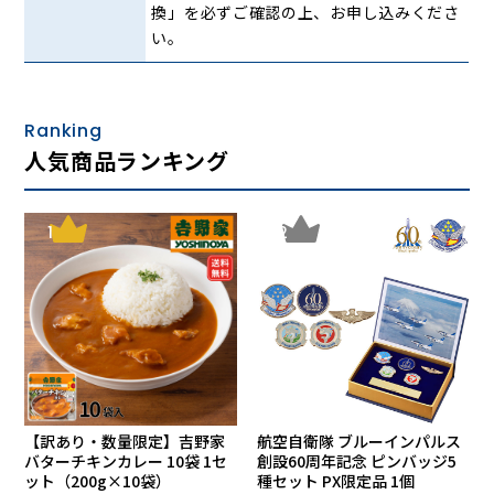
換」を必ずご確認の上、お申し込みくださ
い。
Ranking
人気商品ランキング
1
2
【訳あり・数量限定】吉野家
航空自衛隊 ブルーインパルス
バターチキンカレー 10袋 1セ
創設60周年記念 ピンバッジ5
ット（200g×10袋）
種セット PX限定品 1個