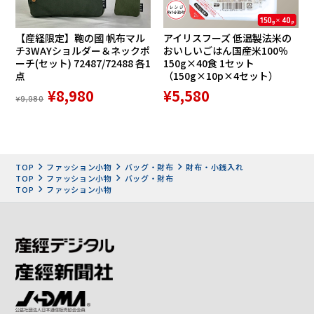
ローブを提案するブランドです。
【産経限定】鞄の國 帆布マル
アイリスフーズ 低温製法米の
チ3WAYショルダー＆ネックポ
おいしいごはん国産米100％
ーチ(セット) 72487/72488 各1
150g×40食 1セット
点
（150g×10p×4セット）
¥8,980
¥5,580
¥9,980
TOP
ファッション小物
バッグ・財布
財布・小銭入れ
TOP
ファッション小物
バッグ・財布
TOP
ファッション小物