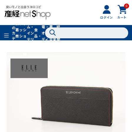
0
フ
全
フ
ァ
グル
ログイン
カート
ホー
家
産
て
新
ァ
ッ
メ・
ム・
電・
書
経
の
着
ッ
シ
食
イン
オー
籍・
新
カ
商
シ
ョ
品・
テ
テリ
ディ
音楽
聞
品
ョ
ン
ドリ
ゴ
ア
オ
社
ン
小
ンク
リ
物