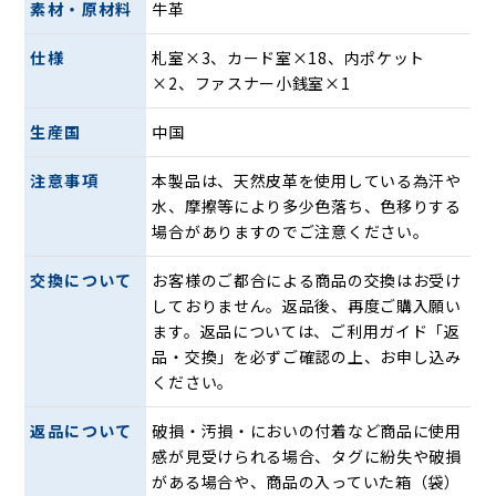
す。
素材・原材料
牛革
仕様
札室×3、カード室×18、内ポケット
ロゴマーク
×2、ファスナー小銭室×1
生産国
中国
注意事項
本製品は、天然皮革を使用している為汗や
水、摩擦等により多少色落ち、色移りする
場合がありますのでご注意ください。
交換について
お客様のご都合による商品の交換はお受け
しておりません。返品後、再度ご購入願い
ます。返品については、ご利用ガイド「返
ブランドの象徴であるロゴマークは特殊な厚盛仕上げによ
品・交換」を必ずご確認の上、お申し込み
り、上品な雰囲気に。
ください。
トリコロールカラー
返品について
破損・汚損・においの付着など商品に使用
感が見受けられる場合、タグに紛失や破損
がある場合や、商品の入っていた箱（袋）