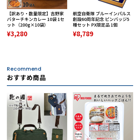
【訳あり・数量限定】吉野家
航空自衛隊 ブルーインパルス
バターチキンカレー 10袋 1セ
創設60周年記念 ピンバッジ5
ファスナーを開くと、それぞれの部屋にマチが付いていま
ット（200g×10袋）
種セット PX限定品 1個
す。大容量のラウンドファスナー長財布です。
¥3,280
¥8,789
ELLE HOMME（エルオム）とは
Recommend
おすすめ商品
ELLE HOMME（エルオム）は男性の24時間365日の中でウィ
ークエンドを中心としたシンプルでエレガントなシティカジ
ュアルを表現します。
フレンチトラッドをベースにしたカジュアルウェア、ワード