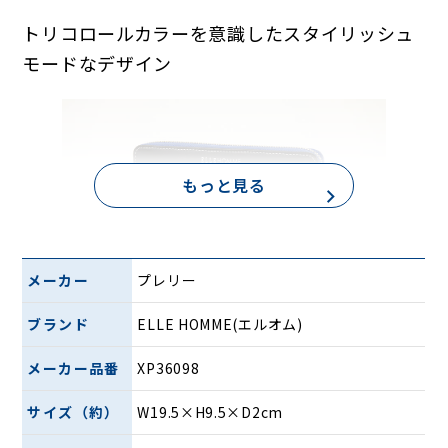
トリコロールカラーを意識したスタイリッシュ
モードなデザイン
もっと見る
メーカー
プレリー
スタイリッシュモードなデザイン。トリコロールカラーから
ブランド
ELLE HOMME(エルオム)
インスピレーションを受け、フランスブランドの雰囲気、テ
イストを革小物に落とし込んだシリーズです。
メーカー品番
XP36098
発色の良いレザーを用いてカジュアルなデザインに仕上げま
した。細かい型押しがシャープでスタイリッシュな雰囲気を
サイズ（約）
W19.5×H9.5×D2cm
引き出すとともに、傷がつきにくい良さを兼ね備えていま