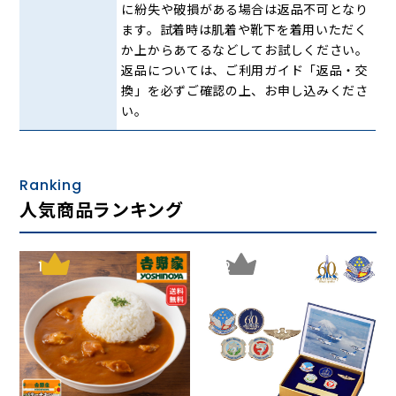
に紛失や破損がある場合は返品不可となり
ます。試着時は肌着や靴下を着用いただく
か上からあてるなどしてお試しください。
返品については、ご利用ガイド「返品・交
換」を必ずご確認の上、お申し込みくださ
い。
フランスブランドのELLE（エル）。国旗のトリコロールカ
Ranking
ラーをカード段で表現しました。
人気商品ランキング
ゆとりのあるマチ
1
2