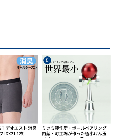
5
6
ST デオエスト 消臭
ミツミ製作所・ボールベアリング
【期間限定
IDX21 1枚
内蔵・町工場が作った極小けん玉
中】Mission