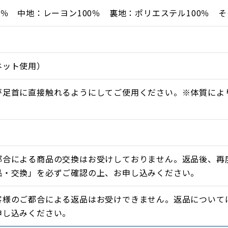
0％ 中地：レーヨン100％ 裏地：ポリエステル100％ 
ネット使用）
祐介」院長共同開発
tyle整体院 土信田祐介院長
が足首に直接触れるようにしてご使用ください。※体質によ
復師・筋膜整体師 FFT協会代表）
。
静電気がたまると、筋肉が縮んだままになります。
た体内静電気を、この脚ツランベルトを足首に巻き取り除い
康な状態になったり、暖かくなったりします。
寝時の足の悩み、寒さの悩みにお勧めします。
都合による商品の交換はお受けしておりません。返品後、再
品・交換」を必ずご確認の上、お申し込みください。
客様のご都合による返品はお受けできません。返品について
申し込みください。