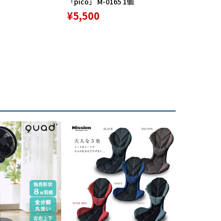
「pico」 M-0165 1個
リバースポル
高機能サポ
¥5,500
¥9,800