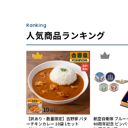
Ranking
人気商品ランキング
静電気発生装置で実力を検証
1
2
【訳あり・数量限定】吉野家 バタ
航空自衛隊 ブルー
ーチキンカレー 10袋 1セット
60周年記念 ピン