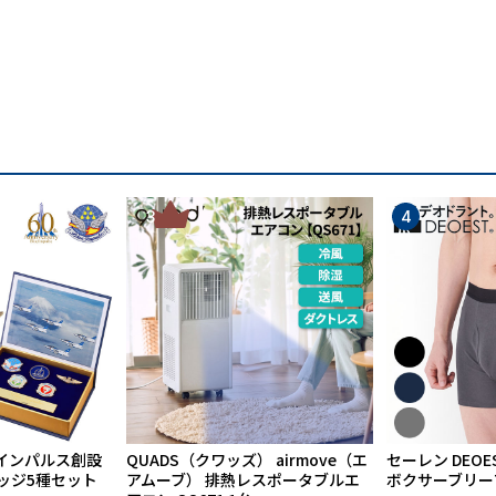
3
4
インパルス創設
QUADS（クワッズ） airmove（エ
セーレン DEOE
バッジ5種セット
アムーブ） 排熱レスポータブルエ
ボクサーブリーフ 