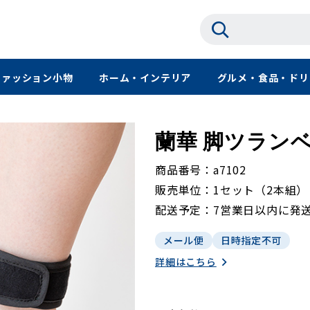
ファッション小物
ホーム・インテリア
グルメ・食品・ドリ
蘭華 脚ツランベ
商品番号
a7102
販売単位
1セット（2本組）
配送予定
7営業日以内に発
メール便
日時指定不可
詳細はこちら