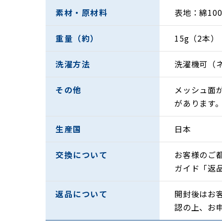
・足の寒さに悩まれている方
素材・原材料
表地：綿10
・サポーターの圧迫が苦手な方
重量（約）
15g（2本）
・静電気で悩まれている方
洗濯方法
洗濯機可（
書籍雑誌で紹介された筋膜整体「土信田
■Dr.s
その他
メッシュ面
（柔道整
があります
体内に
溜まっ
生産国
日本
足が健
特に就
交換について
お客様のご
ガイド「返
返品について
開封後はお
認の上、お