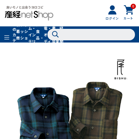
0
フ
全
フ
ァ
グル
ログイン
カート
ホー
家
産
て
新
ァ
ッ
メ・
ム・
電・
書
経
の
着
ッ
シ
食
イン
オー
籍・
新
カ
商
シ
ョ
品・
テ
テリ
ディ
音楽
聞
品
ョ
ン
ドリ
ゴ
ア
オ
社
ン
小
ンク
リ
物
在庫切れ