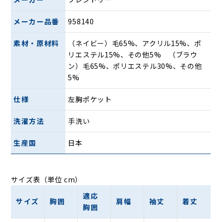
メーカー品番
958140
素材・原材料
（ネイビー）毛65%、アクリル15%、ポ
リエステル15%、その他5% （ブラウ
ン）毛65%、ポリエステル30%、その他
5%
仕様
左胸ポケット
洗濯方法
手洗い
生産国
日本
サイズ表（単位 cm）
適応
サイズ
胸囲
肩幅
袖丈
着丈
胸囲