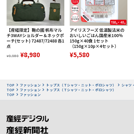
【産経限定】鞄の國 帆布マル
アイリスフーズ 低温製法米の
チ3WAYショルダー＆ネックポ
おいしいごはん国産米100％
ーチ(セット) 72487/72488 各1
150g×40食 1セット
点
（150g×10p×4セット）
¥8,980
¥5,580
¥9,980
TOP
ファッション
トップス（Ｔシャツ・ニット・ポロシャツ）
シャツ
TOP
ファッション
トップス（Ｔシャツ・ニット・ポロシャツ）
TOP
ファッション