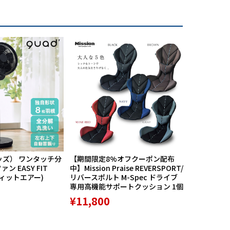
ッズ） ワンタッチ分
【期間限定8%オフクーポン配布
航空自衛隊
ン EASY FIT
中】Mission Praise REVERSPORT/
60周年記念
フィットエアー)
リバースポルト M-Spec ドライブ
PX限定品 1
専用高機能サポートクッション 1個
¥8,789
¥11,800