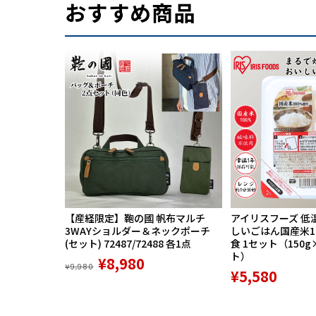
おすすめ商品
【産経限定】鞄の國 帆布マルチ
アイリスフーズ 低
3WAYショルダー＆ネックポーチ
しいごはん国産米100
(セット) 72487/72488 各1点
食 1セット（150g
ト）
¥8,980
¥9,980
¥5,580