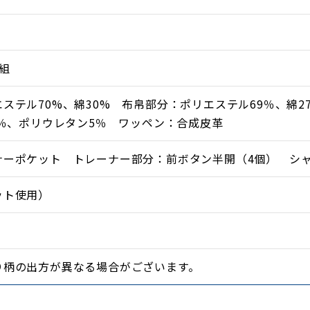
組
ステル70%、綿30% 布帛部分：ポリエステル69％、綿
3％、ポリウレタン5％ ワッペン：合成皮革
ナーポケット トレーナー部分：前ボタン半開（4個） シ
ット使用）
り柄の出方が異なる場合がございます。