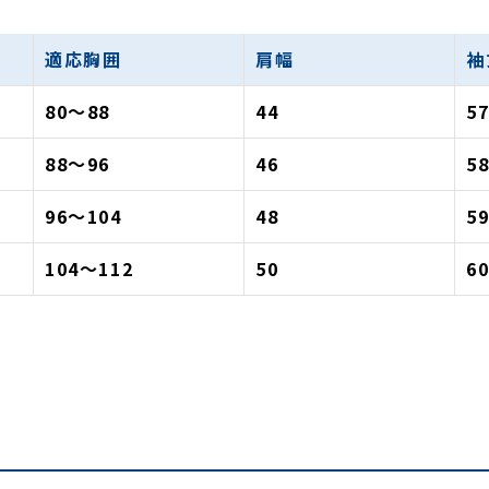
適応胸囲
肩幅
袖
80〜88
44
5
88〜96
46
5
96〜104
48
5
104〜112
50
6