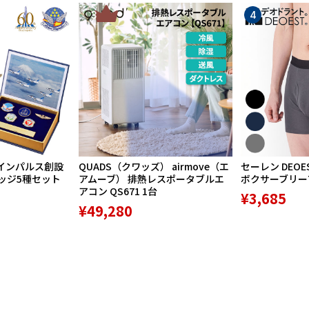
3
4
インパルス創設
QUADS（クワッズ） airmove（エ
セーレン DEOE
バッジ5種セット
アムーブ） 排熱レスポータブルエ
ボクサーブリーフ 
アコン QS671 1台
¥3,685
¥49,280