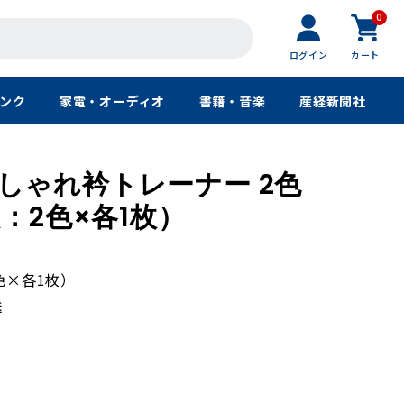
0
ログイン
カート
ンク
家電・オーディオ
書籍・音楽
産経新聞社
しゃれ衿トレーナー 2色
枚：2色×各1枚）
色×各1枚）
送