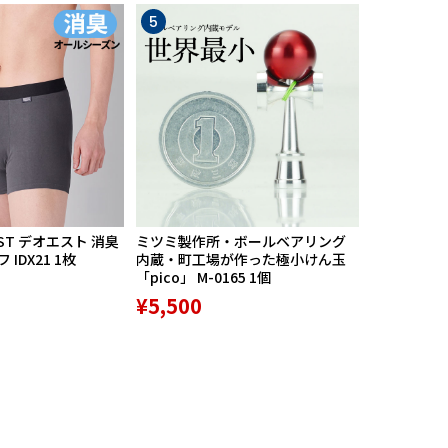
5
6
ST デオエスト 消臭
ミツミ製作所・ボールベアリング
【期間限定
IDX21 1枚
内蔵・町工場が作った極小けん玉
中】Mission
「pico」 M-0165 1個
リバースポル
高機能サポ
¥5,500
¥9,800