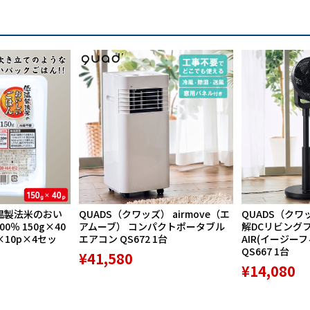
温製法米のおい
QUADS（クワッズ） airmove（エ
QUADS（クワ
％ 150g×40
アムーブ） コンパクトポータブル
解DCリビングファ
×10p×4セッ
エアコン QS672 1台
AIR(イージー
QS667 1台
¥41,580
¥14,080