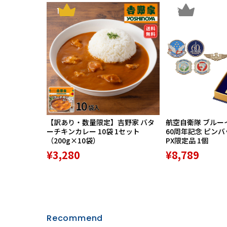
1
2
【訳あり・数量限定】吉野家 バタ
航空自衛隊 ブルー
ーチキンカレー 10袋 1セット
60周年記念 ピン
（200g×10袋）
PX限定品 1個
¥3,280
¥8,789
Recommend