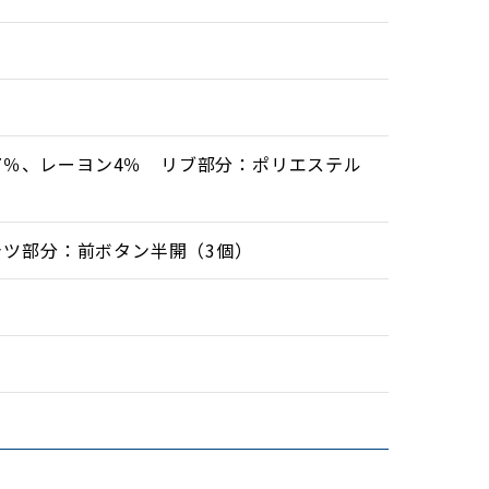
27％、レーヨン4％ リブ部分：ポリエステル
ャツ部分：前ボタン半開（3個）