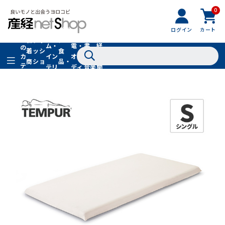
0
フ
全
フ
ァ
グル
ログイン
カート
ホー
家
産
て
新
ァ
ッ
メ・
ム・
電・
書
経
の
着
ッ
シ
食
イン
オー
籍・
新
カ
商
シ
ョ
品・
テ
テリ
ディ
音楽
聞
品
ョ
ン
ドリ
ゴ
ア
オ
社
ン
小
ンク
リ
物