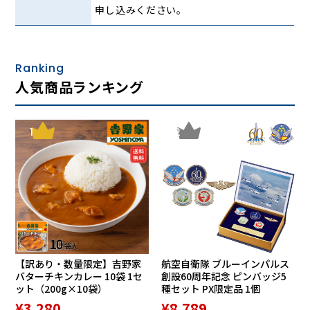
申し込みください。
Ranking
人気商品ランキング
1
2
【訳あり・数量限定】吉野家
航空自衛隊 ブルーインパルス
バターチキンカレー 10袋 1セ
創設60周年記念 ピンバッジ5
ット（200g×10袋）
種セット PX限定品 1個
¥3,280
¥8,789