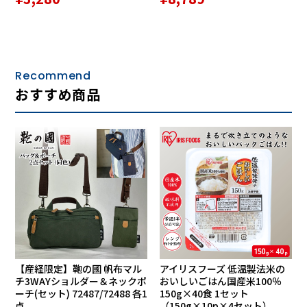
Recommend
おすすめ商品
【産経限定】鞄の國 帆布マル
アイリスフーズ 低温製法米の
チ3WAYショルダー＆ネックポ
おいしいごはん国産米100％
ーチ(セット) 72487/72488 各1
150g×40食 1セット
点
（150g×10p×4セット）