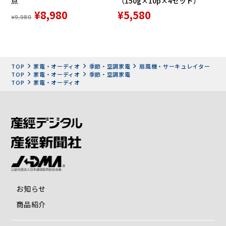
点
（150g×10p×4セット）
※3 最強運転時の風量
¥8,980
¥5,580
※4自社試験 風量1〜9運転時最大発生量の平均値
¥9,980
※製品のデザインおよび仕様は、予告なしに変更する場合が
あります。
※製品の色彩は実物とは多少異なることがあります。
※1時間あたりの電気料金は、1kWあたり31円として計算し
TOP
家電・オーディオ
季節・空調家電
扇風機・サーキュレイター
ております。
TOP
家電・オーディオ
季節・空調家電
公益社団法人全国家庭電気製品公正取引協議会の電気料金
TOP
家電・オーディオ
の目安を基に算出しております。
お知らせ
商品紹介