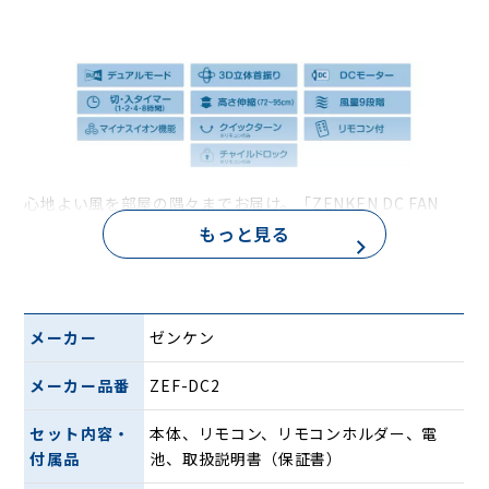
心地よい風を部屋の隅々までお届け。「ZENKEN DC FAN
2」は静音性・省エネ性を兼ね備え、羽根の回転数を細かく
もっと見る
設定できるDCモーターを採用。心地よい微風からパワフルな
送風まで幅広い風を作り出すので、エアコンが苦手な方や睡
眠時の冷房にオススメです。
また、左右で異なる風量を設定できる「デュアルモード」を
メーカー
ゼンケン
搭載。「寒がり」「暑がり」といった好みや環境に合わせ
て、快適な空調を実現します。
メーカー品番
ZEF-DC2
上下に約100度、左右に約90度の範囲で立体的に首を振る3D
ターン。サーキュレーターとしても使用でき、お部屋の空気
セット内容・
本体、リモコン、リモコンホルダー、電
を効率よく循環します。
付属品
池、取扱説明書（保証書）