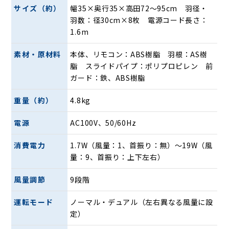
左右で風量を変えられる「デュアルモード」搭
サイズ（約）
幅35×奥行35×高田72〜95cm 羽径・
羽数：径30cm×8枚 電源コード長さ：
載
1.6m
素材・原材料
本体、リモコン：ABS樹脂 羽根：AS樹
脂 スライドパイプ：ポリプロピレン 前
ガード：鉄、ABS樹脂
重量（約）
4.8kg
電源
AC100V、50/60Hz
消費電力
1.7W（風量：1、首振り：無）〜19W（風
量：9、首振り：上下左右）
風量調節
9段階
左右で異なる風量を設定して、2種類の風の強さを同時に使
うことができます。お部屋の場所によって感じる風の強さを
運転モード
ノーマル・デュアル（左右異なる風量に設
変えたい方、手前と奥で風の感じ方が違う間取りなどにおす
定）
すめです。