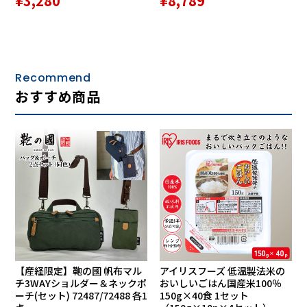
¥3,280
¥8,789
静音性・省エネ性を兼ね備えたDCモーターを採用。羽の回転
Recommend
数を細かく設定できるので、心地よい微風からパワフルな送
風まで、幅広い風を作り出します。
おすすめ商品
マイナスイオン機能
マイナスイオン吹き出し口からイオンを風にのせて飛ばしま
す。
【産経限定】鞄の國 帆布マル
アイリスフーズ 低温製法米の
※1 風量最小運転時（自社試験）
チ3WAYショルダー＆ネックポ
おいしいごはん国産米100％
※2 最高運転時（風量：9、首振り：上下左右）
ーチ(セット) 72487/72488 各1
150g×40食 1セット