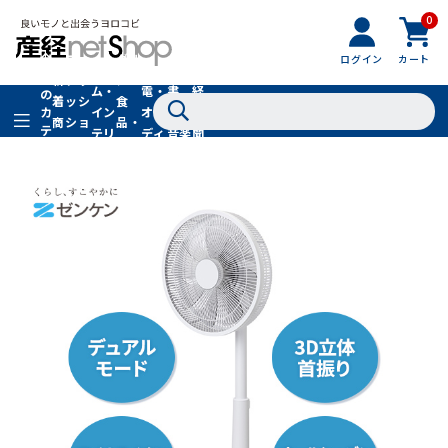
0
フ
全
フ
ァ
グル
ログイン
カート
ホー
家
産
て
新
ァ
ッ
メ・
ム・
電・
書
経
の
着
ッ
シ
食
イン
オー
籍・
新
カ
商
シ
ョ
品・
テ
テリ
ディ
音楽
聞
品
ョ
ン
ドリ
ゴ
ア
オ
社
ン
小
ンク
リ
物