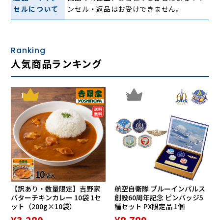
セルについて
ンセル・返品はお受けできません。
Ranking
人気商品ランキング
1
2
春・秋は心地よく空気を循環し、換気をサポート。夏・冬は
エアコンとの併用で冷気・暖気を効率よく循環させます。
静音性・省エネ性を兼ね備えた「DCモーター」
【訳あり・数量限定】吉野家
航空自衛隊 ブルーインパルス
バターチキンカレー 10袋 1セ
創設60周年記念 ピンバッジ5
ット（200g×10袋）
種セット PX限定品 1個