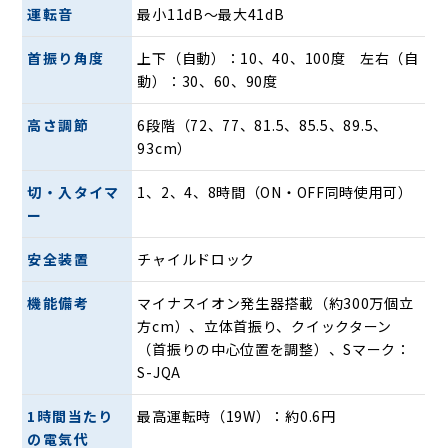
運転音
最小11dB〜最大41dB
首振り角度
上下（自動）：10、40、100度 左右（自
動）：30、60、90度
高さ調節
6段階（72、77、81.5、85.5、89.5、
93cm）
切・入タイマ
1、2、4、8時間（ON・OFF同時使用可）
ー
安全装置
チャイルドロック
環境に合わせて快適な空調を実現します。
機能備考
マイナスイオン発生器搭載（約300万個立
風向きは自由自在の「3Dターン」
方cm）、立体首振り、クイックターン
（首振りの中心位置を調整）、Sマーク：
S-JQA
1時間当たり
最高運転時（19W）：約0.6円
の電気代