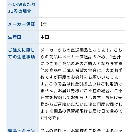
※1kWあたり
31円の場合
メーカー保証
1年
生産国
中国
上下に約100度、左右に約90度の範囲で立体的に首を振る3D
ターン。お部屋の空気をかき回し、効率よく循環します。
ご注文に際し
メーカーからの直送商品となります。こち
ての注意事項
らの商品はメーカー直送品のため、1会計
クイックターン機能
につき同じ商品のみのご購入となります※
他の商品をご購入希望の場合は、大変お手
離れた場所からリモコンで首振り角度を調節できます。
数ですが再度のお会計をお願いいたしま
す。この商品は代金引換払いはご利用頂け
サーキュレーターとしても使えて一年中活躍
ません。お届け先様がご不在の場合、ご不
在票を投函してお知らせします。お届け先
様からご連絡いただいた後に再度お届けし
ます※商品の保管期限はお届け日を含めて
7日間です
返品・キャン
商品の特性上、お客様のご都合によるキャ