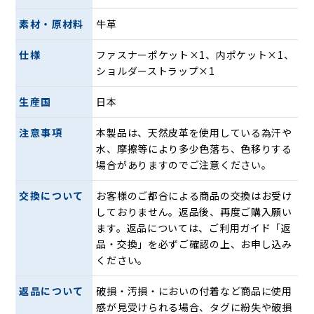
素材・原材料
牛革
仕様
ファスナーポケット×1、内ポケット×1、
横型の薄いレザーサコッシュ。柔らかなレザーの特長を生か
ショルダーストラップ×1
し、袋状のつくりになっています。広々としたメインルーム
は長財布も収納可能。内側にはオープンポケットも完備。カ
生産国
日本
ッチリとしたレザーの堅苦しさがなく、気軽に持てます。
注意事項
本製品は、天然皮革を使用している為汗や
水、摩擦等により多少色落ち、色移りする
場合がありますのでご注意ください。
交換について
お客様のご都合による商品の交換はお受け
しておりません。返品後、再度ご購入願い
ます。返品については、ご利用ガイド「返
品・交換」を必ずご確認の上、お申し込み
ください。
薄マチなのでジャケットの下にも着用可能で、旅行時の貴重
品入れとしても活躍します。ショルダーベルトは取り外し可
返品について
破損・汚損・においの付着など商品に使用
能で、ベルトを外せばポーチとしても使えます。
感が見受けられる場合、タグに紛失や破損