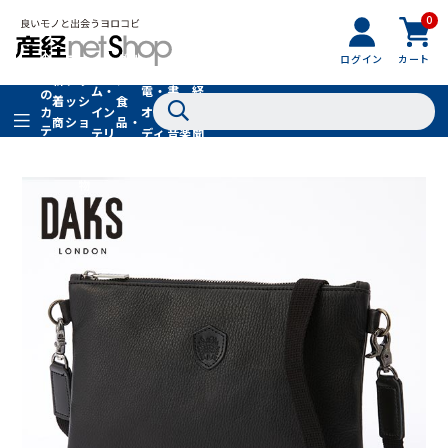
0
フ
全
フ
ァ
グル
ログイン
カート
ホー
家
産
て
新
ァ
ッ
メ・
ム・
電・
書
経
の
着
ッ
シ
食
イン
オー
籍・
新
カ
商
シ
ョ
品・
テ
テリ
ディ
音楽
聞
品
ョ
ン
ドリ
ゴ
ア
オ
社
ン
小
ンク
リ
物