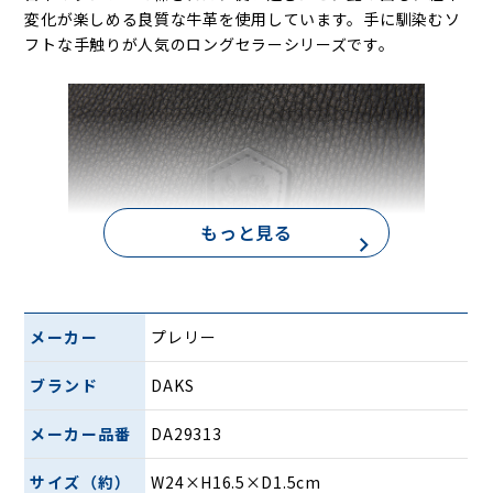
変化が楽しめる良質な牛革を使用しています。手に馴染むソ
フトな手触りが人気のロングセラーシリーズです。
もっと見る
メーカー
プレリー
1969年に考案されたDAKSの紋章を正面に刻印。この紋章は
英国王室直属の機関である「紋章院」(College of Arms)に
ブランド
DAKS
正式に登録されています。
メーカー品番
DA29313
サイズ（約）
W24×H16.5×D1.5cm