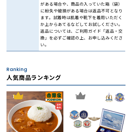
がある場合や、商品の入っていた箱（袋）
DAKS（ダックス）とは
に紛失や破損がある場合は返品不可となり
ます。試着時は肌着や靴下を着用いただく
か上からあてるなどしてお試しください。
返品については、ご利用ガイド「返品・交
換」を必ずご確認の上、お申し込みくださ
い。
DAKSの歴史はシメオン・シンプソン氏がロンドンに小さな
テイラーを創業した1894年に遡ります。
Ranking
英国王室御用達にも指定されており、1956年にエジンバラ
人気商品ランキング
公、1962年にエリザベス女王、1982年にチャールズ皇太子
から認定の証「ロイヤル・ウォラント（王室御用達認定
書）」を授与され、現在3つの紋章を掲げることを許されて
1
2
いるブランドです。
完璧を追求する理念、高品質で一目でDAKSとわかるDAKSら
しさに対するこだわりの精神、創業当初から受け継がれたポ
リシー「Quality First（品質第一）」が保証されている証と
いえます。