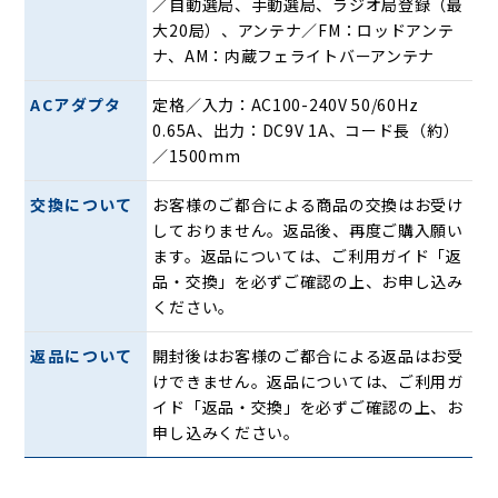
／自動選局、手動選局、ラジオ局登録（最
＜2WAY電源＞
大20局）、アンテナ／FM：ロッドアンテ
家庭用電源はもちろん、乾電池でも動作するので、屋外や稽
ナ、AM：内蔵フェライトバーアンテナ
古場等にも持ち運んでご使用出来ます。
ACアダプタ
定格／入力：AC100-240V 50/60Hz
0.65A、出力：DC9V 1A、コード長（約）
／1500mm
交換について
お客様のご都合による商品の交換はお受け
しておりません。返品後、再度ご購入願い
ます。返品については、ご利用ガイド「返
品・交換」を必ずご確認の上、お申し込み
ください。
返品について
開封後はお客様のご都合による返品はお受
けできません。返品については、ご利用ガ
イド「返品・交換」を必ずご確認の上、お
申し込みください。