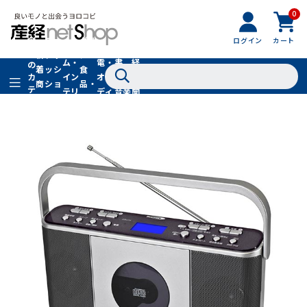
0
フ
全
フ
ァ
グル
ログイン
カート
ホー
家
産
て
新
ァ
ッ
メ・
ム・
電・
書
経
の
着
ッ
シ
食
イン
オー
籍・
新
カ
商
シ
ョ
品・
テ
テリ
ディ
音楽
聞
品
ョ
ン
ドリ
ゴ
ア
オ
社
ン
小
ンク
リ
物