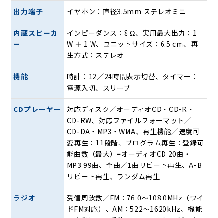
ワイドＦＭに対応しています。
出力端子
イヤホン：直径3.5mm ステレオミニ
＜時計＞
内蔵スピーカ
インピーダンス：8 Ω、実用最大出力：1
12／24時間表示切り替えが可能です。
ー
W ＋ 1 W、ユニットサイズ：6.5 cm、再
生方式：ステレオ
＜電源自動入切タイマー＞
設定した時間で自動的に電源をオン／オフします。
機能
時計：12／24時間表示切替、タイマー：
電源入切、スリープ
＜スリープタイマー＞
聴きながら眠れるタイマーです。10〜90分の間で10分間隔で
CDプレーヤー
対応ディスク／オーディオCD・CD-R・
設定出来ます。
CD-RW、対応ファイルフォーマット／
CD-DA・MP3・WMA、再生機能／速度可
＜外部音声入力＞
変再生：11段階、プログラム再生：登録可
オーディオプレーヤーやスマートフォン等を接続し、本機の
能曲数（最大）=オーディオCD 20曲・
スピーカーから音声を出力する事が出来ます。
MP3 99曲、全曲／1曲リピート再生、A-B
リピート再生、ランダム再生
＜ヘッドホン出力＞
騒音が気になる夜の時間帯や集合住宅でも音漏れを気にせず
ラジオ
受信周波数／FM：76.0〜108.0MHz（ワイ
にお楽しみいただけます。
ドFM対応）、AM：522〜1620kHz、機能