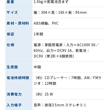
重量
1.0kg※乾電池含まず
場合は99曲）登録可能です。
ランダム再生：CD収録曲を順不同で聴く事が出来ます。
サイズ
幅：304×高：165×奥：95mm
素材・原材料
ABS樹脂、PVC
保証
1年間
仕様
電源：家庭用電源：入力＝AC100V 50／
60Hz、出力＝DC9V 1A、乾電池：
DC9V（単2形×6個使用）
生産国
中国
電池持続時間
（約）CDプレーヤー：7時間、AM／FMラ
ジオ：12時間
＜FM／AMラジオ受信＞
自動スキャン登録：受信可能周波数帯域をスキャンし、ラジ
消費電力
（約）15 W
オ局を登録します。
ラジオ局登録：手動でもお好みのラジオ局を最大20局登録可
入力端子
音声：直径3.5mm ステレオミニ
能です。