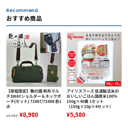
Recommend
おすすめ商品
【産経限定】鞄の國 帆布マル
アイリスフーズ 低温製法米の
チ3WAYショルダー＆ネックポ
おいしいごはん国産米100％
ーチ(セット) 72487/72488 各1
150g×40食 1セット
点
（150g×10p×4セット）
¥8,980
¥5,580
¥9,980