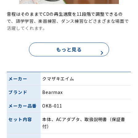
音程はそのままでCDの再生速度を11段階で調整できるの
で、語学学習、楽器練習、ダンス練習などさまざまな場面で
活躍してくれます。
もっと見る
メーカー
クマザキエイム
●商品の特徴
ブランド
Bearmax
＜CDプレーヤー＞
速度可変再生：再生速度を11段階 （0.5倍〜1.5倍）で調整で
メーカー品番
OKB-011
きます。
A-Bリピート再生：指定した区間を繰り返し再生します。
セット内容
本体、ACアダプタ、取扱説明書（保証書
全曲リピート：１枚のCDを収録曲順に繰り返し再生します。
付）
1曲リピート：任意の1曲を繰り返し再生出来ます。
プログラム再生：お好みの曲を最大で20曲（MP3ファイルの