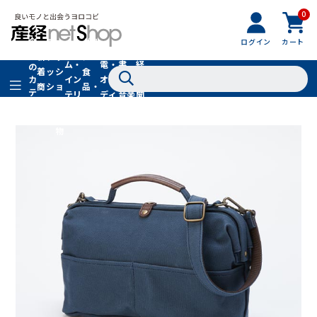
0
フ
全
フ
ァ
グル
ログイン
カート
ホー
家
産
て
新
ァ
ッ
メ・
ム・
電・
書
経
の
着
ッ
シ
食
イン
オー
籍・
新
カ
商
シ
ョ
品・
テ
テリ
ディ
音楽
聞
品
ョ
ン
ドリ
ゴ
ア
オ
社
ン
小
ンク
リ
物