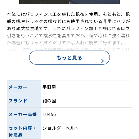
本体にはパラフィン加工を施した帆布を使用。もともと、帆
船の帆やトラックの幌などにも使用されている非常にハリが
あり頑丈な生地です。これにパラフィン加工と呼ばれるロウ
引きを行うことで撥水性を高めており、雨や汚れに強く濡れ
た場合にもサッと拭くだけでお手入れが簡単に行えます。
また、加工によって経年変化が起こりデニムのようなアタリ
もっと見る
や、折り目の部分に線が浮き出るチョークマークと呼ばれる
白化など、時間とともに変化する味わいを楽しめる人気の素
材となっています。
その他のファスナー持ち手などの付属にはダークブラウンの
牛革をあしらい、ステッチは同系色でまとめました。和の雰
メーカー
平野鞄
囲気が漂う落ち着いた仕上がりです。
ブランド
鞄の國
ガバっと開くダレス式。中身が見やすく使いや
メーカー品番
10456
すい
セット内容・
ショルダーベルト
付属品