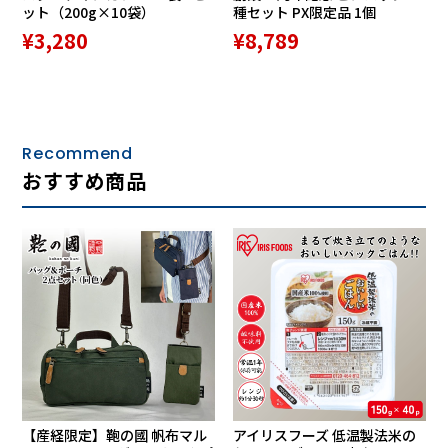
ット（200g×10袋）
種セット PX限定品 1個
¥3,280
¥8,789
重さは約430グラムと軽量。牛革付属が付いて握りやすいハ
ンドルと取り外し可能なショルダーベルト付き。手提げバッ
グとしても肩掛け、ななめ掛けショルダーバッグとしても使
える2WAYタイプです。普段使いはもちろん、旅行でも活躍
Recommend
します。
おすすめ商品
鞄の街として名高い兵庫県豊岡市で作られた、
確かな技術と品質
鞄作りに1000年以上の歴史を持ち「鞄の街」として名高い兵
庫県豊岡市の熟練職人が丹精を込めて作った逸品。カラーは
【産経限定】鞄の國 帆布マル
アイリスフーズ 低温製法米の