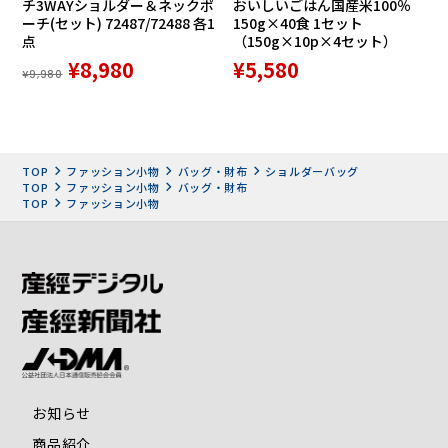
チ3WAYショルダー＆ネックポ
おいしいごはん国産米100％
カーキ、ネイビー、ベージュの3色をご用意。職人によるし
ーチ(セット) 72487/72488 各1
150g×40食 1セット
っかりした縫製に味わい深い魅力、高い機能性を備えた上質
点
（150g×10p×4セット）
な大人の鞄です。
¥8,980
¥5,580
¥9,980
TOP
ファッション小物
バッグ・財布
ショルダーバッグ
TOP
ファッション小物
バッグ・財布
TOP
ファッション小物
お知らせ
商品紹介