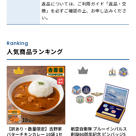
返品については、ご利用ガイド「返品・交
換」を必ずご確認の上、お申し込みくださ
い。
Ranking
外側正面にはオープンポケットが2つ。サッと出し入れしや
人気商品ランキング
すいのでスマートフォンやパスケースなどの収納に便利で
す。
1
2
軽量で持ちやすい。お出かけの足取りも軽快に
【訳あり・数量限定】吉野家
航空自衛隊 ブルーインパルス
バターチキンカレー 10袋 1セ
創設60周年記念 ピンバッジ5