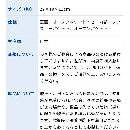
サイズ（約）
29×18×11cm
仕様
正面：オープンポケット×２ 内部：ファ
スナーポケット、オープンポケット
生産国
日本
交換について
お客様のご都合による商品の交換はお受け
しておりません。返品後、再度ご購入願い
メインポケット開口部のフレームにはワイヤーを採用。大き
ます。返品については、ご利用ガイド「返
く開く上に、開いた状態をキープできるので、中身が見やす
品・交換」を必ずご確認の上、お申し込み
く荷物の出し入れがスムーズに行えます。
ください。
メインルーム内部はファスナーポケットとオープンポケット
が付いているので荷物の整理もしやすくなっています。底板
返品について
破損・汚損・においの付着など商品に使用
が付いているので型崩れもしにくいです。
感が見受けられる場合、タグに紛失や破損
がある場合や、商品の入っていた箱（袋）
に紛失や破損がある場合は返品不可となり
ます。試着時は肌着や靴下を着用いただく
か上からあてるなどしてお試しください。