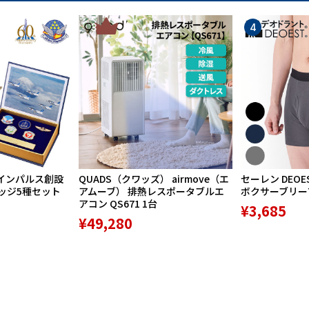
3
4
インパルス創設
QUADS（クワッズ） airmove（エ
セーレン DEOE
バッジ5種セット
アムーブ） 排熱レスポータブルエ
ボクサーブリーフ 
アコン QS671 1台
¥3,685
¥49,280