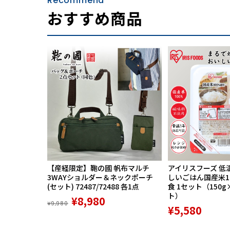
Recommend
おすすめ商品
【産経限定】鞄の國 帆布マルチ
アイリスフーズ 低
3WAYショルダー＆ネックポーチ
しいごはん国産米100
(セット) 72487/72488 各1点
食 1セット（150g
ト）
¥8,980
¥9,980
¥5,580