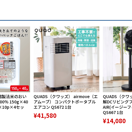
温製法米のおい
QUADS（クワッズ） airmove（エ
QUADS（クワ
％ 150g×40
アムーブ） コンパクトポータブル
解DCリビングファ
×10p×4セッ
エアコン QS672 1台
AIR(イージー
QS667 1台
¥41,580
¥14,080