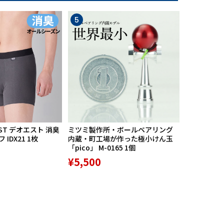
5
6
ST デオエスト 消臭
ミツミ製作所・ボールベアリング
【期間限定
IDX21 1枚
内蔵・町工場が作った極小けん玉
中】Mission
「pico」 M-0165 1個
リバースポル
高機能サポ
¥5,500
¥9,800