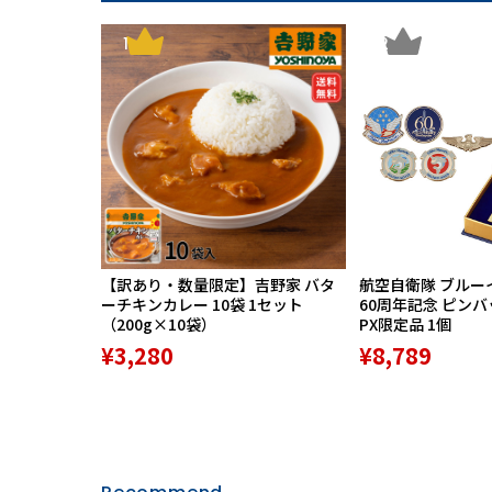
1
2
【訳あり・数量限定】吉野家 バタ
航空自衛隊 ブルー
ーチキンカレー 10袋 1セット
60周年記念 ピン
（200g×10袋）
PX限定品 1個
¥3,280
¥8,789