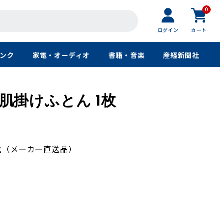
0
ログイン
カート
ンク
家電・オーディオ
書籍・音楽
産経新聞社
肌掛けふとん 1枚
送（メーカー直送品）