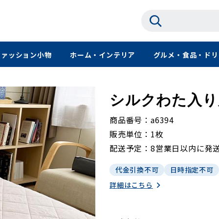
ファッション小物
ホーム・インテリア
グルメ・食品・ドリ
シルクわた入り
商品番号
a6394
販売単位
1枚
配送予定
8営業日以内に発
代金引換不可
日時指定不可
詳細はこちら