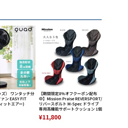
ッズ） ワンタッチ分
【期間限定8%オフクーポン配布
航空自衛隊
ン EASY FIT
中】Mission Praise REVERSPORT/
60周年記念
フィットエアー)
リバースポルト M-Spec ドライブ
PX限定品 1
専用高機能サポートクッション 1個
¥8,789
¥11,800