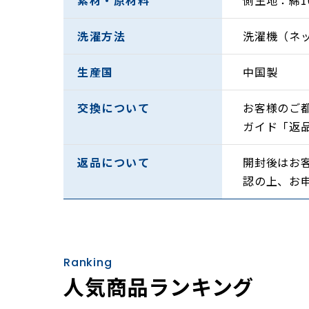
素材・原材料
側生地：綿1
洗濯方法
洗濯機（ネ
生産国
中国製
交換について
お客様のご
ガイド「返
返品について
開封後はお
認の上、お
Ranking
人気商品ランキング