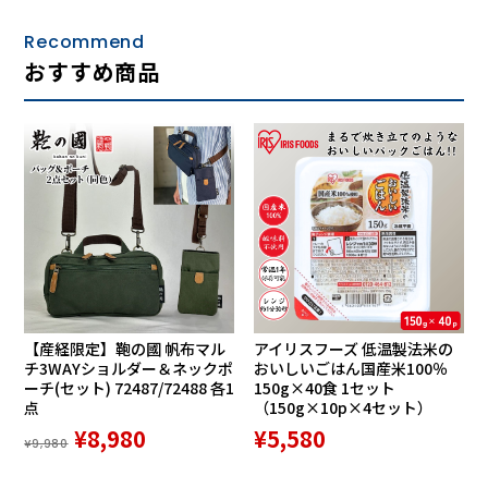
Recommend
おすすめ商品
【産経限定】鞄の國 帆布マル
アイリスフーズ 低温製法米の
チ3WAYショルダー＆ネックポ
おいしいごはん国産米100％
ーチ(セット) 72487/72488 各1
150g×40食 1セット
点
（150g×10p×4セット）
¥8,980
¥5,580
¥9,980