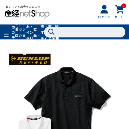
0
フ
全
フ
ァ
グル
ログイン
カート
ホー
家
産
て
新
ァ
ッ
メ・
ム・
電・
書
経
の
着
ッ
シ
食
イン
オー
籍・
新
カ
商
シ
ョ
品・
テ
テリ
ディ
音楽
聞
品
ョ
ン
ドリ
ゴ
ア
オ
社
ン
小
ンク
リ
物
在庫切れ