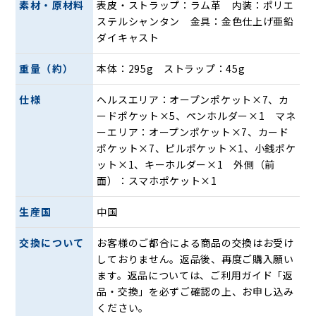
素材・原材料
表皮・ストラップ：ラム革 内装：ポリエ
ステルシャンタン 金具：金色仕上げ亜鉛
ワンランク上の風格に時代が求めたパーフェク
ダイキャスト
トな逸品
重量（約）
本体：295g ストラップ：45g
仕様
ヘルスエリア：オープンポケット×7、カ
ードポケット×5、ペンホルダー×1 マネ
ーエリア：オープンポケット×7、カード
ポケット×7、ピルポケット×1、小銭ポケ
ット×1、キーホルダー×1 外側（前
面）：スマホポケット×1
生産国
中国
交換について
お客様のご都合による商品の交換はお受け
しておりません。返品後、再度ご購入願い
ます。返品については、ご利用ガイド「返
品・交換」を必ずご確認の上、お申し込み
ください。