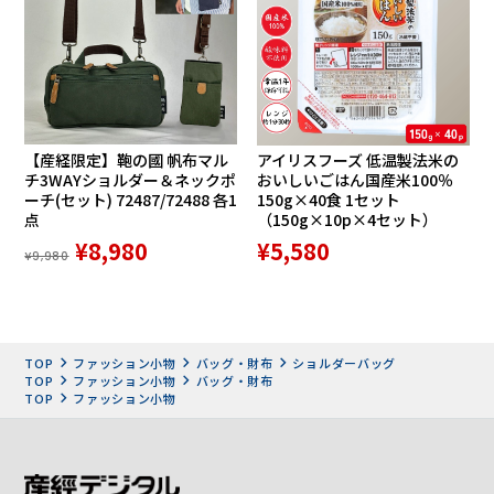
内側は2つの収納エリアを配し、どんな場面にもスマートな
所作をもたらす合理的な設計となっています。2つのファス
ナー展開でそれぞれのエリアにアクセスできます。漆黒のラ
【産経限定】鞄の國 帆布マル
アイリスフーズ 低温製法米の
ム革に映える金色のファスナーは丈夫な金属製で取り出しや
チ3WAYショルダー＆ネックポ
おいしいごはん国産米100％
ーチ(セット) 72487/72488 各1
150g×40食 1セット
すいコの字開閉です。
点
（150g×10p×4セット）
¥8,980
¥5,580
■マネーエリア
¥9,980
コンビニや郵便局、銀行など、ワンマイルの外出に必要なキ
ャッシュカードやICカード、お札や領収書はもちろん、通帳
や鍵、薬専用のピルポケットまで付いた充実の収納力。貴重
品を肌身離さず携行できる安心の薄型設計と丈夫な金属ジッ
TOP
ファッション小物
バッグ・財布
ショルダーバッグ
パー仕様で防犯力も申し分ありません。
TOP
ファッション小物
バッグ・財布
TOP
ファッション小物