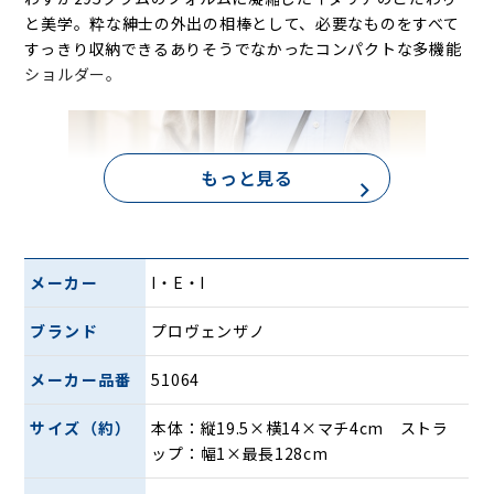
と美学。粋な紳士の外出の相棒として、必要なものをすべて
すっきり収納できるありそうでなかったコンパクトな多機能
ショルダー。
もっと見る
メーカー
I・E・I
ブランド
プロヴェンザノ
メーカー品番
51064
サイズ（約）
本体：縦19.5×横14×マチ4cm ストラ
漆黒の高級ラム革に映える金色のファスナーを開けば無類の
ップ：幅1×最長128cm
機能性を誇る二つのエリアが現れます。まさに、快活で健康
的な日々をサポートする逸品です。