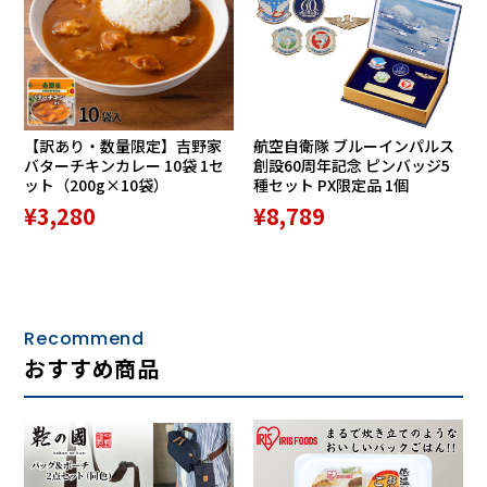
スマートフォンがさっと取り出せる大き目のフロントポケッ
ト付き。ロングストラップを使えば軽やかな斜め掛けが可
能。ウエストベルトに装着すれば安定感抜群のウエストポー
チにも。
【訳あり・数量限定】吉野家
航空自衛隊 ブルーインパルス
ジャケット下に着けることを想定して作られたコンパクトな
バターチキンカレー 10袋 1セ
創設60周年記念 ピンバッジ5
薄型なので、身体の動きを妨げることなく大切な荷物を肌身
ット（200g×10袋）
種セット PX限定品 1個
離さず一体化。手ぶらの自由を楽しむと同時に、人が行き交
¥3,280
¥8,789
う道や交通機関内の防犯面でも安心が確保されます。
抗菌仕様の2エリア
Recommend
おすすめ商品