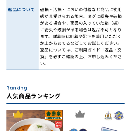
・イタリアの著名デザイナーによるオリジナル
・しなやかな漆黒の高級ラム革製
返品について
破損・汚損・においの付着など商品に使用
・斜め掛け・ウエストポーチに使える財布要らずの2WAY
感が見受けられる場合、タグに紛失や破損
・用途に合わせて機能的に収納できるマルチ設計
がある場合や、商品の入っていた箱（袋）
・ジャケットの下にも着用できる、身体にすっきりと寄り添
に紛失や破損がある場合は返品不可となり
いかさばらない薄型サイズ
ます。試着時は肌着や靴下を着用いただく
・多機能29ポケットにキーホルダー付き
か上からあてるなどしてお試しください。
・超軽量約295グラム
返品については、ご利用ガイド「返品・交
・内側の生地は安心の抗菌防臭加工
換」を必ずご確認の上、お申し込みくださ
い。
貴重品を安全快適、粋に携行できる
Ranking
人気商品ランキング
1
2