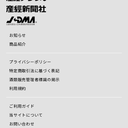
お知らせ
商品紹介
プライバシーポリシー
特定商取引法に基づく表記
・見やすく取り出しやすい7つのカードポケット
酒類販売管理者標識の掲示
・お札を折らずに入れられるオープンポケット。パスポート
もすっきり収まります
利用規約
・マグネットで取り外し簡単なキーホルダー付き
・オープンポケットには通帳がすっきり収まります
ご利用ガイド
・外出時の服薬忘れを防ぐ薬専用のピルポケット
・マチ付きで取り出しやすい小銭ポケット
当サイトについて
お問い合わせ
■ヘルスエリア