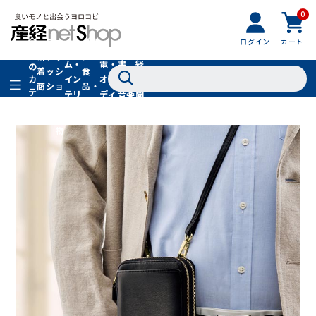
0
フ
全
フ
ァ
グル
ログイン
カート
ホー
家
産
て
新
ァ
ッ
メ・
ム・
電・
書
経
の
着
ッ
シ
食
イン
オー
籍・
新
カ
商
シ
ョ
品・
テ
テリ
ディ
音楽
聞
品
ョ
ン
ドリ
ゴ
ア
オ
社
ン
小
ンク
リ
物