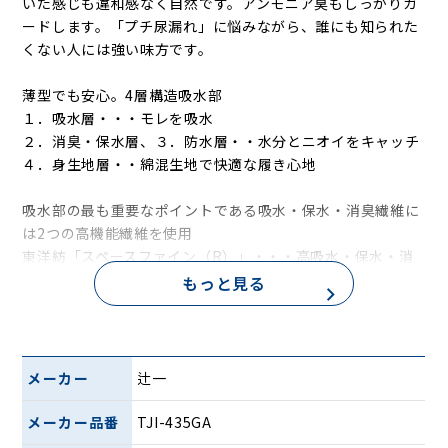
いた感じも違和感なく自然です。アンモニア臭もしっかりガ
ードします。「プチ尿漏れ」に悩みながら、誰にも知られた
くない人には強い味方です。
薄型でも安心。4層構造吸水部
１．吸水層・・・モレを吸水
２．消臭・保水層、３．防水層・・水分とニオイをキャッチ
４．身生地層・・綿混生地で快適な履き心地
吸水部の最も重要なポイントである吸水・保水・消臭繊維に
は2つの高機能繊維を使用
東洋紡「スペースファイン（R）」・・・高吸水・保水・消
臭繊維。吸収した水分やアンモニア臭をキャッチします。
もっと見る
ケルハイムファイバー「ギャラクシー（R）」・・・特殊なY
型レーヨンにより繊維間に空間が生まれ、高い吸水性があり
ます。
メーカー
辻一
快適な履き心地にこだわった通気性×吸水パンツ
メッシュ素材通気性をアップしました。男性の悩みのひとつ
メーカー品番
TJI-435GA
「股ムレ」、ムレやすい股下や腰回りにメッシュ生地を使い