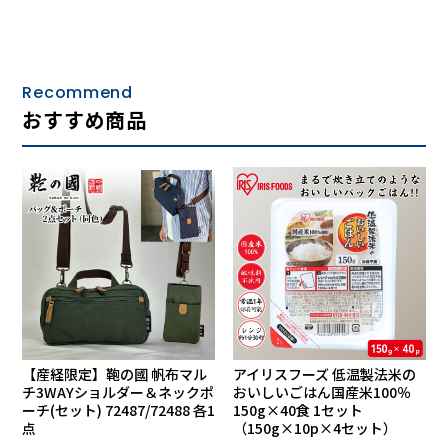
Recommend
おすすめ商品
【産経限定】鞄の國 帆布マル
アイリスフーズ 低温製法米の
チ3WAYショルダー＆ネックポ
おいしいごはん国産米100％
ーチ(セット) 72487/72488 各1
150g×40食 1セット
点
（150g×10p×4セット）