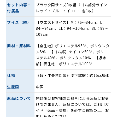
通気性を良くすることで暑い季節も快適に履いていただけま
セット内容・
ブラック同サイズ3枚組（ゴム部分ライン
す。
付属品
レッド・ブルー・イエロー各1枚）
生地はサラッとしていて、履くと気持ち良いです。更にニオ
イに強い素材の吸水パッド使用でまさに股ムレに強い吸水パ
サイズ（約）
【ウエストサイズ】M：76〜84cm、L：
ンツです。
84〜94cm、LL：94〜104cm、3L：98〜
108cm
素材・原材料
【身生地】ポリエステル95％、ポリウレタ
ン5％ 【ゴム部】ナイロン50％、ポリエ
ステル40％、ポリウレタン10％ 【吸水
部】表生地：ポリエステル100％
仕様
《軽・中失禁対応》滴下試験：約15cc吸水
生産国
中国
返品について
開封後はお客様のご都合による返品はお受
けできません。返品については、ご利用ガ
イド「返品・交換」を必ずご確認の上、お
申し込みください。