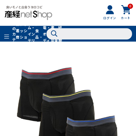
0
フ
全
フ
ァ
グル
ログイン
カート
ホー
家
産
て
新
ァ
ッ
メ・
ム・
電・
書
経
の
着
ッ
シ
食
イン
オー
籍・
新
カ
商
シ
ョ
品・
テ
テリ
ディ
音楽
聞
品
ョ
ン
ドリ
ゴ
ア
オ
社
ン
小
ンク
リ
物
在庫切れ