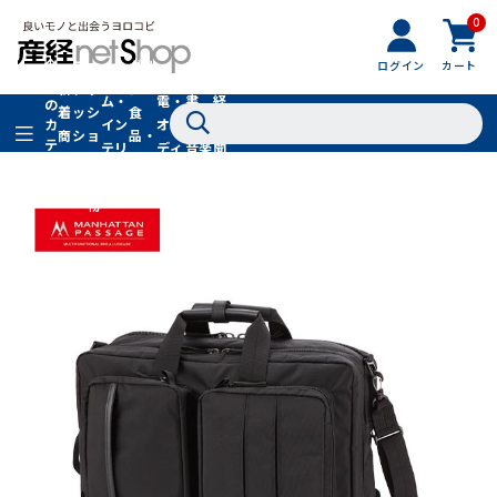
0
フ
全
フ
ァ
グル
ログイン
カート
ホー
家
産
て
新
ァ
ッ
メ・
ム・
電・
書
経
の
着
ッ
シ
食
イン
オー
籍・
新
カ
商
シ
ョ
品・
テ
テリ
ディ
音楽
聞
品
ョ
ン
ドリ
ゴ
ア
オ
社
ン
小
ンク
リ
物