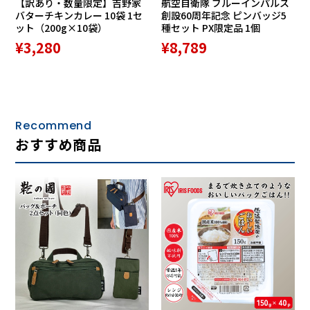
【訳あり・数量限定】吉野家
航空自衛隊 ブルーインパルス
バターチキンカレー 10袋 1セ
創設60周年記念 ピンバッジ5
ット（200g×10袋）
種セット PX限定品 1個
¥3,280
¥8,789
Recommend
おすすめ商品