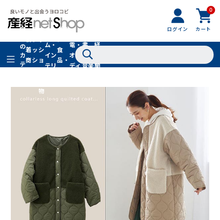
0
フ
全
フ
ァ
グル
ログイン
カート
ホー
家
産
て
新
ァ
ッ
メ・
ム・
電・
書
経
の
着
ッ
シ
食
イン
オー
籍・
新
カ
商
シ
ョ
品・
テ
テリ
ディ
音楽
聞
品
ョ
ン
ドリ
ゴ
ア
オ
社
ン
小
ンク
リ
物
在庫切れ