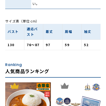
い。
サイズ表（単位 cm）
適応バ
バスト
着丈
肩幅
袖丈
スト
130
76〜87
97
59
52
Ranking
人気商品ランキング
1
2