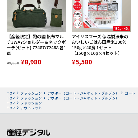
【産経限定】鞄の國 帆布マル
アイリスフーズ 低温製法米の
チ3WAYショルダー＆ネックポ
おいしいごはん国産米100％
ーチ(セット) 72487/72488 各1
150g×40食 1セット
点
（150g×10p×4セット）
¥8,980
¥5,580
¥9,980
TOP
ファッション
アウター（コート・ジャケット・ブルゾン）
コート
TOP
ファッション
アウター（コート・ジャケット・ブルゾン）
TOP
ファッション
TOP
アウトレット