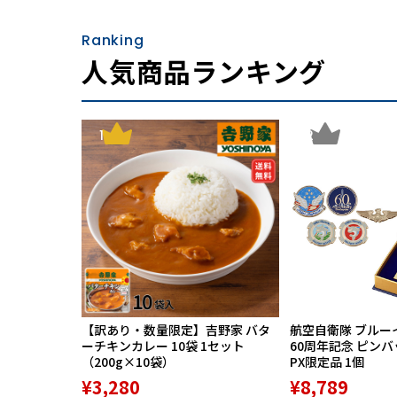
Ranking
人気商品ランキング
1
2
セカンドバッグながら、たくさん収納できるメ
ト、ペン差しなどを完備。機能性も抜群です。
■着脱できるループ式取っ手
【訳あり・数量限定】吉野家 バタ
航空自衛隊 ブルー
ーチキンカレー 10袋 1セット
60周年記念 ピン
（200g×10袋）
PX限定品 1個
¥3,280
¥8,789