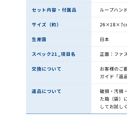
セット内容・付属品
ループハン
サイズ（約）
26×18×7c
生産国
日本
スペック21_項目名
正面：ファ
交換について
お客様のご
ガイド「返
返品について
破損・汚損
た箱（袋）
してお試し