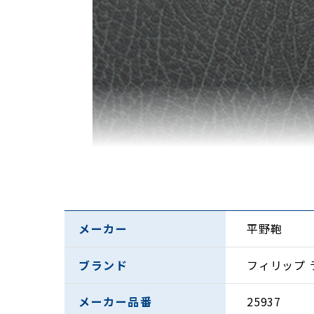
フロントには高級感漂うエンブレム付き。本体
メーカー
平野鞄
■メインルーム
ブランド
フィリップ 
メーカー品番
25937