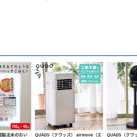
温製法米のおい
QUADS（クワッズ） airmove（エ
QUADS（クワ