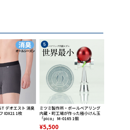
5
6
プンポケットに、カード入れ、ファスナーポケッ
ST デオエスト 消臭
ミツミ製作所・ボールベアリング
【期間限定
IDX21 1枚
内蔵・町工場が作った極小けん玉
中】Mission
「pico」 M-0165 1個
リバースポル
高機能サポ
¥5,500