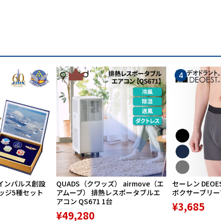
3
4
インルームにはスマートフォンが横向きに入る大きなオー
インパルス創設
QUADS（クワッズ） airmove（エ
セーレン DEOE
バッジ5種セット
アムーブ） 排熱レスポータブルエ
ボクサーブリーフ 
アコン QS671 1台
¥3,685
¥49,280