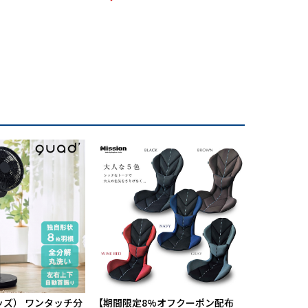
¥9,800
ッズ） ワンタッチ分
【期間限定8%オフクーポン配布
航空自衛隊