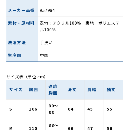
メーカー品番
957984
素材・原材料
表地：アクリル100％ 裏地：ポリエステ
ル100％
洗濯方法
手洗い
生産国
中国
サイズ表（単位 cm）
適応
サイズ
胸囲
身丈
肩幅
袖丈
胸囲
80〜
S
106
64
45
55
88
88〜
M
110
66
47
56