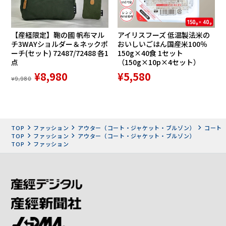
【産経限定】鞄の國 帆布マル
アイリスフーズ 低温製法米の
チ3WAYショルダー＆ネックポ
おいしいごはん国産米100％
ーチ(セット) 72487/72488 各1
150g×40食 1セット
点
（150g×10p×4セット）
¥8,980
¥5,580
¥9,980
TOP
ファッション
アウター（コート・ジャケット・ブルゾン）
コート
TOP
ファッション
アウター（コート・ジャケット・ブルゾン）
TOP
ファッション