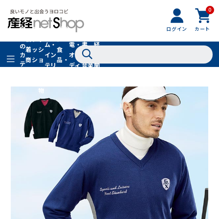
0
フ
全
フ
ァ
グル
ログイン
カート
ホー
家
産
て
新
ァ
ッ
メ・
ム・
電・
書
経
の
着
ッ
シ
食
イン
オー
籍・
新
カ
商
シ
ョ
品・
テ
テリ
ディ
音楽
聞
品
ョ
ン
ドリ
ゴ
ア
オ
社
ン
小
ンク
リ
物
在庫切れ