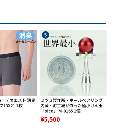
5
6
ST デオエスト 消臭
ミツミ製作所・ボールベアリング
【期間限定
IDX21 1枚
内蔵・町工場が作った極小けん玉
中】Mission
「pico」 M-0165 1個
リバースポル
高機能サポ
¥5,500
¥9,800