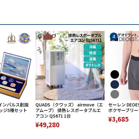
3
4
インパルス創設
QUADS（クワッズ） airmove（エ
セーレン DEOE
バッジ5種セット
アムーブ） 排熱レスポータブルエ
ボクサーブリーフ 
アコン QS671 1台
¥3,685
¥49,280