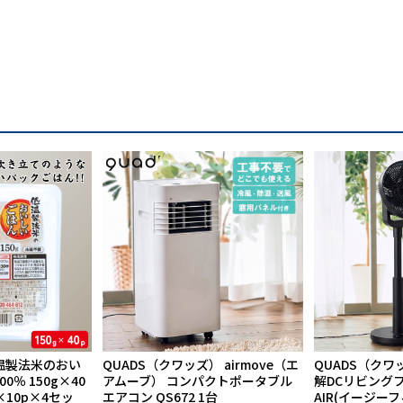
温製法米のおい
QUADS（クワッズ） airmove（エ
QUADS（クワ
％ 150g×40
アムーブ） コンパクトポータブル
解DCリビングファ
×10p×4セッ
エアコン QS672 1台
AIR(イージー