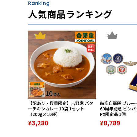
Ranking
人気商品ランキング
1
2
【訳あり・数量限定】吉野家 バタ
航空自衛隊 ブルー
ーチキンカレー 10袋 1セット
60周年記念 ピン
（200g×10袋）
PX限定品 1個
¥3,280
¥8,789