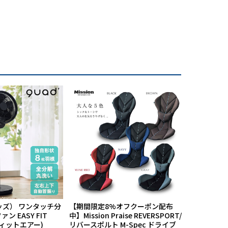
ッズ） ワンタッチ分
【期間限定8%オフクーポン配布
航空自衛隊
ン EASY FIT
中】Mission Praise REVERSPORT/
60周年記念
フィットエアー)
リバースポルト M-Spec ドライブ
PX限定品 1