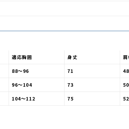
適応胸囲
身丈
肩
88〜96
71
4
96〜104
73
5
104〜112
75
5