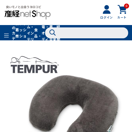
0
フ
全
フ
ァ
グル
ログイン
カート
ホー
家
産
て
新
ァ
ッ
メ・
ム・
電・
書
経
の
着
ッ
シ
食
イン
オー
籍・
新
カ
商
シ
ョ
品・
テ
テリ
ディ
音楽
聞
品
ョ
ン
ドリ
ゴ
ア
オ
社
ン
小
ンク
リ
物