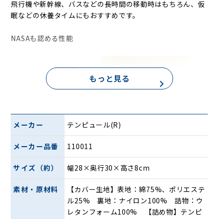
飛行機や新幹線、バスなどの長時間の移動時はもちろん、仮
眠などの休養タイムにもおすすめです。
NASAも認める性能
もっと見る
メーカー
テンピュール(R)
メーカー品番
110011
NASAがロケット打ち上げ時の宇宙飛行士にかかる重力を緩
和しサポートするため、高性能な素材を開発したところから
サイズ（約）
幅28×奥行30×高さ8cm
テンピュール(R)の歴史ははじまりました。その後、NASA発
明の素材を技術研究し、体重と体圧を均一に分散するこのユ
素材・原材料
【カバー生地】表地：綿75%、ポリエステ
ニークな素材を一般向けに発展させました。そして医療施設
ル25% 裏地：ナイロン100% 詰物：ウ
へのマットレスの導入が瞬く間に評判となり、オリジナルの
レタンフォーム100% 【詰め物】テンピ
マットレスやピローが誕生。1998年にはNASAより米国宇宙