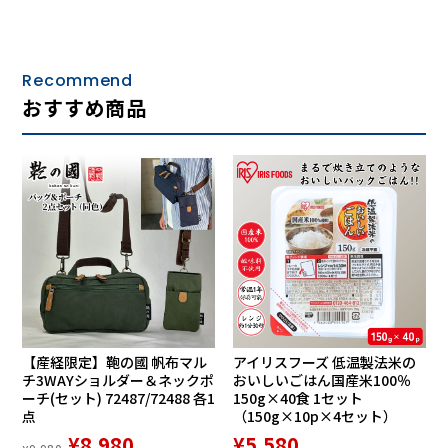
Recommend
おすすめ商品
【産経限定】鞄の國 帆布マル
アイリスフーズ 低温製法米の
チ3WAYショルダー＆ネックポ
おいしいごはん国産米100％
ーチ(セット) 72487/72488 各1
150g×40食 1セット
点
（150g×10p×4セット）
¥8,980
¥5,580