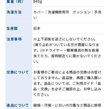
重量（約）
840g
洗濯方法
カバー：洗濯機使用可 クッション：手洗
い
生産国
日本
■仙骨の支え
注意事項
※上下前後を逆さにしないでください。
(滑り止めがついている方が底面になりま
す。)※ドライヤー・暖房機具の熱を直接
当てたり、長時間近くに置かないでくださ
い。
交換について
お客様のご都合による商品の交換はお受け
しておりません。返品後、再度ご購入願い
ます。返品については、ご利用ガイド「返
品・交換」を必ずご確認の上、お申し込み
ください。
座るとクッション後部のハード面が背骨の土台となる仙骨を
返品について
破損・汚損・においの付着など商品に使用
後ろから押さえるように支えます。