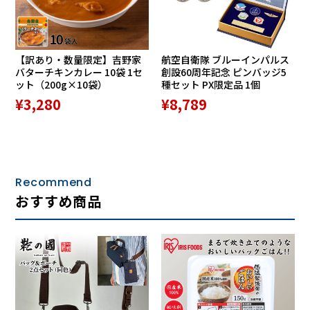
【訳あり・数量限定】吉野家
航空自衛隊 ブルーインパルス
バターチキンカレー 10袋 1セ
創設60周年記念 ピンバッジ5
ット（200g×10袋）
種セット PX限定品 1個
¥3,280
¥8,789
骨盤の前の部分をハード面で支え、前ズレを防ぎます。
Recommend
■膝裏の圧迫防止
おすすめ商品
膝裏は圧迫を防ぐようにソフトな面で構成しています。