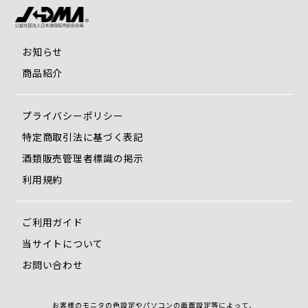
者
年間300件を超える採型を行い、姿勢保持機能を備えた座位
保持装置を製作。1998年には環境との相互作用で起こる人の
お知らせ
動きに着目した「エコロジカルセラピー研究会」を発足し代
表も務める。
商品紹介
蒸れを防ぎ、快適な座り心地が持続する「E-CORE」
プライバシーポリシー
特定商取引法に基づく表記
酒類販売管理者標識の掲示
利用規約
ご利用ガイド
編成樹脂網状構造体・E-COREは、糸状のポリエチレン樹脂
当サイトについて
を三次元に組み合わせた新素材クッションです。その用途に
お問い合わせ
は限りない可能性があり、次々に様々な分野の商品化がすす
められています。現在は特にマットレスとしての要求が多岐
にわたり、スポーツ選手の疲労回復の用途に、アトピー対策
お客様のモニタの色設定やパソコンの画面設定等によって、