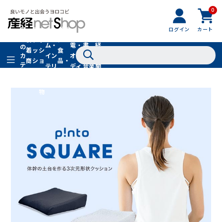
0
フ
全
フ
ァ
グル
ログイン
カート
ホー
家
産
て
新
ァ
ッ
メ・
ム・
電・
書
経
の
着
ッ
シ
食
イン
オー
籍・
新
カ
商
シ
ョ
品・
テ
テリ
ディ
音楽
聞
品
ョ
ン
ドリ
ゴ
ア
オ
社
ン
小
ンク
リ
物