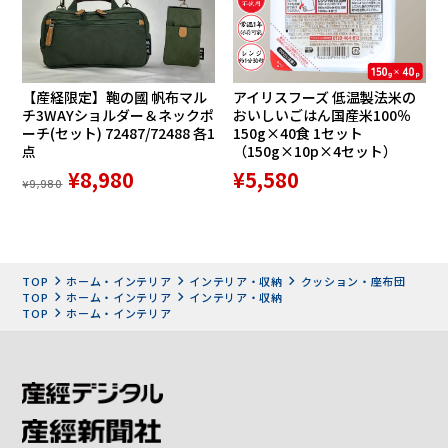
【産経限定】鞄の國 帆布マル
アイリスフーズ 低温製法米の
チ3WAYショルダー＆ネックポ
おいしいごはん国産米100％
ーチ(セット) 72487/72488 各1
150g×40食 1セット
点
（150g×10p×4セット）
p!nto SQUARE製作者「野村寿子」
¥8,980
¥5,580
¥9,980
TOP
ホーム・インテリア
インテリア・収納
クッション・座布団
TOP
ホーム・インテリア
インテリア・収納
TOP
ホーム・インテリア
作業療法士／シーディングデザイナー／エスリーム技術開発