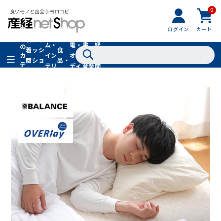
0
フ
全
フ
ァ
グル
ログイン
カート
ホー
家
産
て
新
ァ
ッ
メ・
ム・
電・
書
経
の
着
ッ
シ
食
イン
オー
籍・
新
カ
商
シ
ョ
品・
テ
テリ
ディ
音楽
聞
品
ョ
ン
ドリ
ゴ
ア
オ
社
ン
小
ンク
リ
物