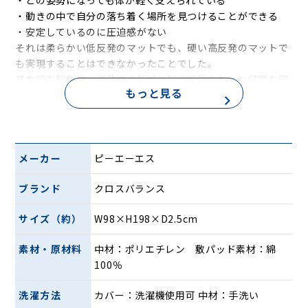
・どの姿勢になっても体が軽く支えられている
・動きの中で自分の落ち着く場所を見つけることができる
・安定しているのに圧迫感がない
それは柔らかい低反発のマットでも、硬い高反発のマットで
も実現することはできなかったことでした。
基本的な解剖学、運動学の知識と臨床経験をもとに何度も何
もっと見る
度も硬さの調節し、出来上がったのがクロスバランスです。
作業療法士として多くの方の体の不調と向き合い続けたから
こそ作ることができた自信作です。
メーカー
ピーエーエス
世界初のクロス構造
ブランド
クロスバランス
サイズ（約）
W98×H198×D2.5cm
素材・原材料
中材：ポリエチレン 敷パッド素材：綿
100％
洗濯方法
カバー：洗濯機使用可 中材：手洗い