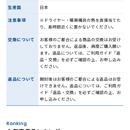
生産国
日本
注意事項
※ドライヤー・暖房機具の熱を直接当てた
編成樹脂網状構造体をさらに硬い層、柔らかい層を交互に編
り、長時間近くに置かないでください。
み込んだ特殊構造。凹凸のある人の体をやさしく支え、さら
に動きをサポートします。
交換について
お客様のご都合による商品の交換はお受け
格子状の構造が人の動きに合わせて沈んでは、また復元を繰
しておりません。返品後、再度ご購入願い
り返し、身体を送り出すように支えるので、負担をかけず常
ます。返品については、ご利用ガイド「返
に快適な「寝姿勢」を保ちます。
品・交換」を必ずご確認の上、お申し込み
ください。
返品について
開封後はお客様のご都合による返品はお受
けできません。返品については、ご利用ガ
イド「返品・交換」を必ずご確認の上、お
申し込みください。
Ranking