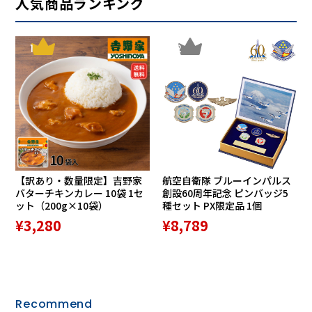
人気商品ランキング
1
2
【訳あり・数量限定】吉野家
航空自衛隊 ブルーインパルス
バターチキンカレー 10袋 1セ
創設60周年記念 ピンバッジ5
ット（200g×10袋）
種セット PX限定品 1個
¥3,280
¥8,789
また通気性のよい素材は寝ている間の肌呼吸にもやさしく、
付属の敷きパッドは綿100％のガーゼ生地を使用しているの
で肌触りも快適です。
Recommend