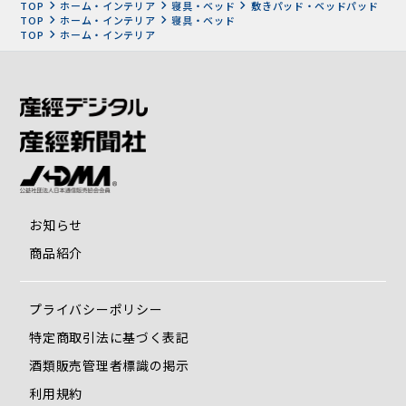
TOP
ホーム・インテリア
寝具・ベッド
敷きパッド・ベッドパッド
TOP
ホーム・インテリア
寝具・ベッド
TOP
ホーム・インテリア
クロスバランスの空気の層でできた網状格子状の構造が身体
を3次元で包み、重たい骨を受け止めて支えるので、とても
軽い寝心地です。
お知らせ
また、格子を構成するクロス層が肩甲骨を安定させ、滑らか
商品紹介
な肋骨の動きを可能にし、睡眠時も呼吸がしやすい状態を保
ちます。
プライバシーポリシー
圧迫による痛みが生じにくい【クロスバランス】
特定商取引法に基づく表記
酒類販売管理者標識の掲示
利用規約