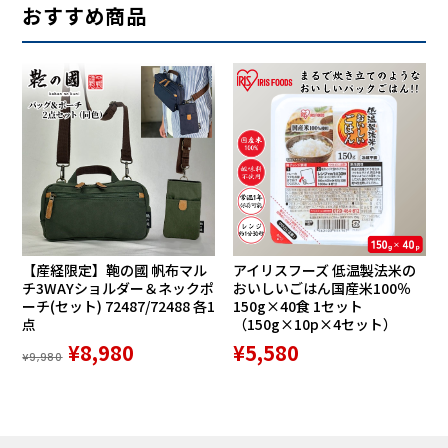
おすすめ商品
体を軽く保ち、呼吸がしやすい
【産経限定】鞄の國 帆布マル
アイリスフーズ 低温製法米の
チ3WAYショルダー＆ネックポ
おいしいごはん国産米100％
ーチ(セット) 72487/72488 各1
150g×40食 1セット
点
（150g×10p×4セット）
¥8,980
¥5,580
¥9,980