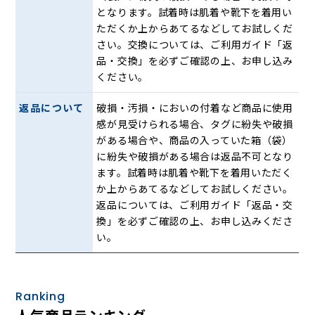
となります。試着時は肌着や靴下を着用い
ただくか上からあてるなどしてお試しくだ
さい。交換については、ご利用ガイド「返
品・交換」を必ずご確認の上、お申し込み
ください。
返品について
破損・汚損・においの付着など商品に使用
感が見受けられる場合、タグに紛失や破損
がある場合や、商品の入っていた箱（袋）
に紛失や破損がある場合は返品不可となり
ます。試着時は肌着や靴下を着用いただく
か上からあてるなどしてお試しください。
返品については、ご利用ガイド「返品・交
ユニセックスなデザイン、21.5cmから27.5cmまでのサイズ
換」を必ずご確認の上、お申し込みくださ
展開で、男女問わずお使いいただけます。
い。
様々な視点で考え抜いた「笑顔で歩ける」履き心地
Ranking
■歩きやすいアウトソール
【歩く動作を助けるローリングソール設計】