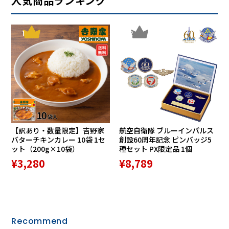
人気商品ランキング
1
2
【訳あり・数量限定】吉野家
航空自衛隊 ブルーインパルス
バターチキンカレー 10袋 1セ
創設60周年記念 ピンバッジ5
ット（200g×10袋）
種セット PX限定品 1個
¥3,280
¥8,789
Recommend