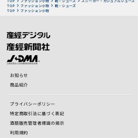
す。
TOP
ファッション小物
靴・シューズ
スニーカー・カジュアルシューズ
TOP
ファッション小物
靴・シューズ
TOP
ファッション小物
■姿勢を支えるインソール
【土踏まずを支える3方向のアーチサポート】
お知らせ
商品紹介
プライバシーポリシー
土踏まずの形状にあわせた3方向の立体的なアーチサポー
特定商取引法に基づく表記
ト。歩行時の足への衝撃を吸収する役目の土踏まずを支え、
酒類販売管理者標識の掲示
力強くサポートします。
利用規約