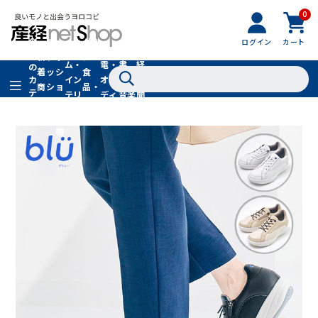
0
フ
全
フ
ァ
グル
ログイン
カート
ホー
家
産
て
新
ァ
ッ
メ・
ム・
電・
書
経
の
着
ッ
シ
食
イン
オー
籍・
新
カ
商
シ
ョ
品・
テ
テリ
ディ
音楽
聞
品
ョ
ン
ドリ
ゴ
ア
オ
社
ン
小
ンク
リ
物