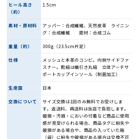
立体的なインソールで足裏から姿勢を支える。
ヒール高さ
1.5cm
普段のファッションに合わせやすい。
（約）
歩くことが楽しくなる。大切なパートナーのようなシューズ
素材・原材料
アッパー：合成繊維、天然皮革 ライニン
を お届けします。
グ：合成繊維 底材：合成ゴム
日常の歩くシーンを楽しく過ごす
重量（約）
300g（23.5cm片足）
仕様
メッシュと本革のコンビ。内側サイドファ
スナー。靴紐は蝋引き丸紐 立体アーチサ
ポートカップインソール（制菌加工）
生産国
日本
交換について
サイズ交換は1回のみ無料でお受けしま
す。返送料、再送料は当店で負担します。
破損・汚損・においの付着など商品に使用
感が見受けられる場合、商品タグに紛失や
街中でのショッピングや散歩、軽いウォーキング。日常での
破損がある場合や、商品の入っていた箱
様々な歩くシーンを笑顔にしたい。快適に、おしゃれに履い
（袋）に紛失や破損がある場合は交換不可
ていただけるコンフォートシューズです。