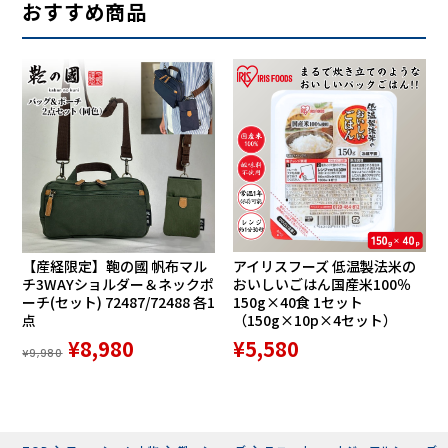
つま先と踵、両方にオリジナルの丸みをつけたローリングソ
おすすめ商品
ール設計。歩く動作に合わせて前方に靴底が転がるような感
覚でスムーズなウォーキングを促します。
【衝撃を和らげるミッドソール素材】
【産経限定】鞄の國 帆布マル
アイリスフーズ 低温製法米の
チ3WAYショルダー＆ネックポ
おいしいごはん国産米100％
ーチ(セット) 72487/72488 各1
150g×40食 1セット
点
（150g×10p×4セット）
¥8,980
¥5,580
¥9,980
ミッドソールには軽量でクッション性に優れたインジェクシ
ョンパイロンソールを使用。地面から伝わる衝撃を和らげま