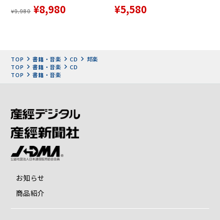
10. 柔
¥8,980
¥5,580
¥9,980
11. 涙を抱いた渡り鳥
12. 瞼の母
13. 仁義
14. 男はつらいよ
TOP
書籍・音楽
CD
邦楽
15. 骨まで愛して
TOP
書籍・音楽
CD
16. 君こそわが命
TOP
書籍・音楽
17. 人生一路
18. 星屑の町
19. 夜霧よ今夜も有難う
20. 空に星があるように
【DISC—４】
1. 終着駅は始発駅
2. 北国の春
3. 夕焼け雲
お知らせ
4. 舟唄
商品紹介
5. 兄弟船
6. さざんかの宿