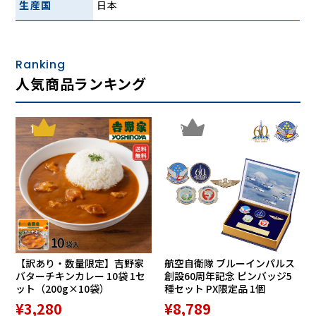
生産国
日本
19. 長崎の鐘
20. テネシーワルツ
21. 酒は涙か溜息か
22. 人生の並木路
Ranking
人気商品ランキング
【DISC—２】
1. 別れの一本杉
2. あの娘が泣いてる波止場
1
2
3. 別れの波止場
4. 逢いたかったぜ
5. 達者でナ
6. 哀愁列車
7. リンゴ村から
8. あん時ゃどしゃ降り
9. 柿の木坂の家
10. 月の法善寺横町
【訳あり・数量限定】吉野家
航空自衛隊 ブルーインパルス
11. 港町十三番地
バターチキンカレー 10袋 1セ
創設60周年記念 ピンバッジ5
12. 船方さんよ
ット（200g×10袋）
種セット PX限定品 1個
13. 人生劇場
¥3,280
¥8,789
14. 王将