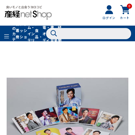
0
フ
全
フ
ァ
グル
ログイン
カート
ホー
家
産
て
新
ァ
ッ
メ・
ム・
電・
書
経
の
着
ッ
シ
食
イン
オー
籍・
新
カ
商
シ
ョ
品・
テ
テリ
ディ
音楽
聞
品
ョ
ン
ドリ
ゴ
ア
オ
社
ン
小
ンク
リ
物