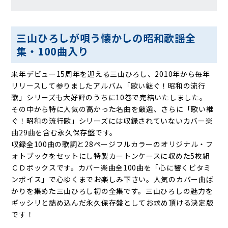
三山ひろしが唄う懐かしの昭和歌謡全
集・100曲入り
来年デビュー15周年を迎える三山ひろし、2010年から毎年
リリースして参りましたアルバム「歌い継ぐ！昭和の流行
歌」シリーズも大好評のうちに10巻で完結いたしました。
その中から特に人気の高かった名曲を厳選、さらに「歌い継
ぐ！昭和の流行歌」シリーズには収録されていないカバー楽
曲29曲を含む永久保存盤です。
収録全100曲の歌詞と28ページフルカラーのオリジナル・フ
ォトブックをセットにし特製カートンケースに収めた5枚組
ＣＤボックスです。カバー楽曲全100曲を「心に響くビタミ
ンボイス」で心ゆくまでお楽しみ下さい。人気のカバー曲ば
かりを集めた三山ひろし初の全集です。三山ひろしの魅力を
ギッシリと詰め込んだ永久保存盤としてお求め頂ける決定版
です！