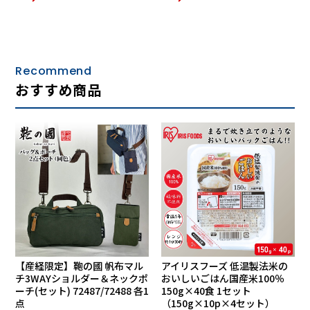
15. 夕焼けとんび
16. 島育ち
17. 南国土佐を後にして
18. 雨に咲く花
Recommend
19. アカシアの雨がやむとき
おすすめ商品
20. カスバの女
21. 黄昏のビギン
22. 見上げてごらん夜の星を
【DISC—３】
1. ああ上野駅
2. ふるさとのはなしをしよう
3. 涙の酒
4. なみだ船
5. 東京の灯よいつまでも
6. 皆の衆
【産経限定】鞄の國 帆布マル
アイリスフーズ 低温製法米の
7. 涙の連絡船
チ3WAYショルダー＆ネックポ
おいしいごはん国産米100％
8. 星影のワルツ
ーチ(セット) 72487/72488 各1
150g×40食 1セット
9. 芸道一代
点
（150g×10p×4セット）