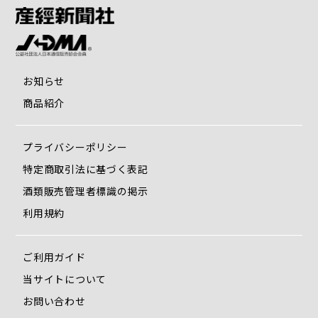
1.8 命くれない/瀬川瑛子/4:26
1.9 越冬つばめ/森昌子/4:00
20. 北国の春/千昌夫/4:02
76:07:00
お知らせ
喝采
商品紹介
1. 喝采/ちあきなおみ/3:33
2. 好きになった人/都はるみ/3:38
3. ブルー・ライト・ヨコハマ/いしだあゆみ/3:02
プライバシーポリシー
4. 氷雨/佳山明生/3:41
特定商取引法に基づく表記
5. 瀬戸の花嫁/小柳ルミ子/3:17
酒類販売管理者標識の掲示
6. 女のみち/宮史郎、ぴんからトリオ/4:34
7. 高校三年生/舟木一夫/3:02
利用規約
8. 青い山脈/藤山一郎、奈良光枝/3:17 ※
9. リンゴの唄/並木路子、霧島 昇/3:13 ※
ご利用ガイド
1.0 いつでも夢を/橋幸夫、吉永小百合/3:46 ※
1.1 銀座カンカン娘/高峰秀子/2:49 ※
当サイトについて
1.2 長崎の鐘/藤山一郎/3:32 ※
お問い合わせ
1.3 イヨマンテの夜/伊藤久男/3:19 ※