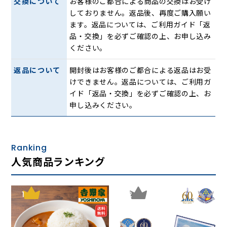
交換について
お客様のご都合による商品の交換はお受け
5. ラヴ・イズ・オーヴァー/欧陽菲菲/4:35
しておりません。返品後、再度ご購入願い
6. アカシアの雨がやむとき/西田佐知子/3:29 ※
ます。返品については、ご利用ガイド「返
7. 夢は夜ひらく/園まり/4:03
品・交換」を必ずご確認の上、お申し込み
8. 知りすぎたのね/ロス・インディオス/3:25
ください。
9. 今日でお別れ/菅原洋一/3:51
10. 黒い花びら/水原弘/2:53 ※
返品について
開封後はお客様のご都合による返品はお受
11. 赤坂の夜は更けて/西田佐知子/3:30
けできません。返品については、ご利用ガ
12. 知りたくないの/菅原洋一/2:46
イド「返品・交換」を必ずご確認の上、お
13. くちなしの花/渡哲也/3:30
申し込みください。
14. 北空港/浜圭介、桂銀淑/3:35
15. みちづれ/牧村三枝子/4:09
16. 襟裳岬/森進一/4:18
17. 熱き心に/小林旭/4:44
Ranking
18. 港が見える丘/平野愛子/3:16 ※
人気商品ランキング
19. あゝ上野駅/井沢八郎/3:16
20. 上を向いて歩こう/坂本九/3:07 ※
73:42:00
1
2
北の旅人
1. 北の旅人/石原裕次郎/4:18