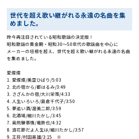
世代を超え歌い継がれる永遠の名曲を集
めました。
昨今再注目されている昭和歌謡の決定版！
昭和歌謡の黄金期・昭和30〜50年代の歌謡曲を中心に
メーカーの垣根を超え、世代を超え歌い継がれる永遠の名曲
を集めました。
愛燦燦
1. 愛燦燦/美空ひばり/5:03
2. 北の宿から/都はるみ/3:49
3. さざんかの宿/大川栄策/4:33
4. 人生いろいろ/島倉千代子/3:50
5. 夢追い酒/渥美二郎/3:59
6. 北酒場/細川たかし/3:45
7. 奥飛騨慕情/竜鉄也/4:32
8. 浪花節だよ人生は/細川たかし/3:57
9. 王将/村田英雄/3:15 ※