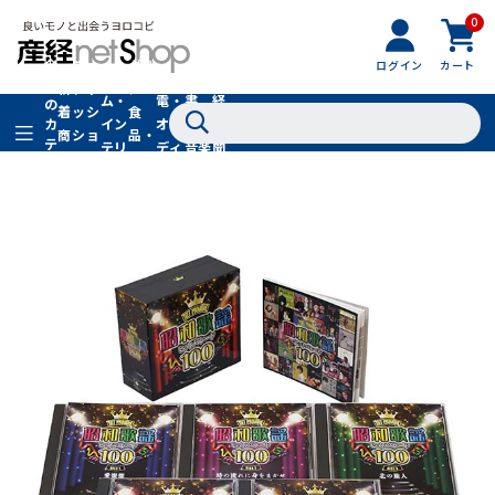
0
フ
全
フ
ァ
グル
ログイン
カート
ホー
家
産
て
新
ァ
ッ
メ・
ム・
電・
書
経
の
着
ッ
シ
食
イン
オー
籍・
新
カ
商
シ
ョ
品・
テ
テリ
ディ
音楽
聞
品
ョ
ン
ドリ
ゴ
ア
オ
社
ン
小
ンク
リ
物