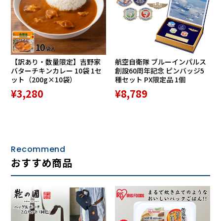
2. 津軽海峡・冬景色/石川さゆり/3:43
3. 天城越え/石川さゆり/4:45
4. 雨の慕情/八代亜紀/3:29
5. 星降る街角/敏いとうとうハッピー＆ブルー/3:15
6. 銀座の恋の物語/石原裕次郎、牧村旬子/4:21 ※
【訳あり・数量限定】吉野家
航空自衛隊 ブルーインパルス
7. 舟唄/八代亜紀/3:56
バターチキンカレー 10袋 1セ
創設60周年記念 ピンバッジ5
8. 小樽のひとよ/鶴岡雅義と東京ロマンチカ/3:43
ット（200g×10袋）
種セット PX限定品 1個
9. 夢芝居/梅沢富美男/3:42
¥3,280
¥8,789
10. みちのくひとり旅/山本譲二/3:48
11. ふたり酒/川中美幸/3:45
12. 道頓堀人情/天童よしみ/4:34
13. 岸壁の母/二葉百合子/4:34
14. 長崎の女/春日八郎/3:41 ※
Recommend
15. 憧れのハワイ航路/岡晴夫/3:05 ※
おすすめ商品
16. 月がとっても青いから/菅原都々子/2:46 ※
17. かえり船/田端義夫/3:27
18. 古城/三橋美智也/3:28 ＊
19. あゝ人生に涙あり/里見浩太朗、横内正/2:42
20. 東京五輪音頭/三波春夫/3:22