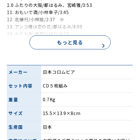
1.0 ふたりの大阪/都はるみ、宮崎雅/3:53
11. おもいで酒/小林幸子/3:45
12. 北帰行/小林旭/2:37 ※
13. アンコ椿は恋の花/都はるみ/4:00
14. みだれ髪/美空ひばり/4:22
15. 津軽恋女/新沼謙治/4:54
もっと見る
16. 矢切の渡し/細川たかし/3:50
17. そして、神戸/内山田洋とクール・ファイブ/2:54
18. 思案橋ブルース/中井昭、高橋勝とコロラティーノ/3:36
19. 有楽町で逢いましょう/フランク永井/3:26 ※
メーカー
日本コロムビア
20. 長崎は今日も雨だった/内山田洋とクール・ファイ
ブ/4:03
セット内容
CD５枚組み
78:44:00
重量
0.7Kg
時の流れに身をまかせ
サイズ
15.5×13.9×8cm
1. 時の流れに身をまかせ/テレサ・テン/4:08
2. 雨の御堂筋/欧陽菲菲/3:15
生産国
日本
3. 別れても好きな人/ロス・インディオス＆シルヴィア/3:12
4. つぐない/テレサ・テン/3:49