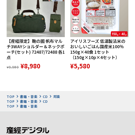
75:10:00
ラブユー東京
1. ラブユー東京/黒沢明とロス・プリモス/3:01
2. 宗右衛門町ブルース/平和勝次とダークホース/3:42
3. 居酒屋/五木ひろし、木の実ナナ/3:48
【産経限定】鞄の國 帆布マル
アイリスフーズ 低温製法米の
4. よせばいいのに/敏いとうとハッピー＆ブルー/3:42
チ3WAYショルダー＆ネックポ
おいしいごはん国産米100％
5. 柳ヶ瀬ブルース/美川憲一/3:33
ーチ(セット) 72487/72488 各1
150g×40食 1セット
点
（150g×10p×4セット）
6. よこはま・たそがれ/五木ひろし/3:30
¥8,980
¥5,580
7. 昔の名前で出ています/小林旭/3:49
¥9,980
8. さそり座の女/美川憲一/3:13
9. たそがれの銀座/黒沢明とロス・プリモス/4:06
1.0 長崎の夜はむらさき/瀬川瑛子/3:29
1.1 星影のワルツ/千昌夫/3:50
TOP
書籍・音楽
CD
邦楽
1.2 酒よ/吉幾三/4:04
TOP
書籍・音楽
CD
TOP
書籍・音楽
1.3 函館の女/北島三郎/3:11
1.4 三百六十五歩のマーチ/水前寺清子/2:55
1.5 男の港/鳥羽一郎/4:20
1.6 北の漁場/北島三郎/4:42
1.7 兄弟船/鳥羽一郎/3:36