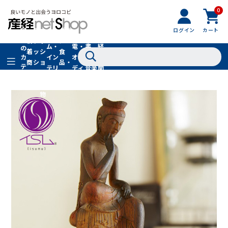
0
フ
全
フ
ァ
グル
ログイン
カート
ホー
家
産
て
新
ァ
ッ
メ・
ム・
電・
書
経
の
着
ッ
シ
食
イン
オー
籍・
新
カ
商
シ
ョ
品・
テ
テリ
ディ
音楽
聞
品
ョ
ン
ドリ
ゴ
ア
オ
社
ン
小
ンク
リ
物