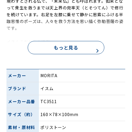
現わすとされる仏で、「未来仏」とも呼ばれます。如来とな
って衆生を救うまでは天上界の兜率天（とそつてん）で修行
を続けています。右足を左膝に乗せて静かに思索にふける半
跏思惟のポーズは、人々を救う方法を思い描く弥勒菩薩の姿
です。
イスムこだわりの造型
もっと見る
メーカー
MORITA
ブランド
イスム
メーカー品番
TC3511
モデルは国宝 彫刻の部第一号として有名な、飛鳥時代の「弥
サイズ（約）
160×78×100mm
勒菩薩半跏思惟像」。そっと頬に当てた指の先には、アルカ
イックスマイルと呼ばれる微笑みが浮かぶ、どこか異国の雰
素材・原材料
ポリストーン
囲気を感じさせる優美な仏像です。1960年にはある学生がそ