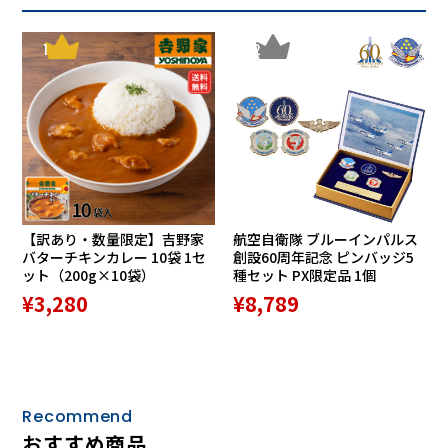
1
2
独自の技術力と表現力で甦る美しい仏像を、納得のクオリテ
ィと安心の価格でお届け。心やすまるインテリアとして、ま
た感動の美術品として、暮らしに寄りそうモノづくりを目指
しています。 イスムは いまの時代に生きるあなたへ、心の
満足を提供します。
【訳あり・数量限定】吉野家
航空自衛隊 ブルーインパルス
バターチキンカレー 10袋 1セ
創設60周年記念 ピンバッジ5
ット（200g×10袋）
種セット PX限定品 1個
¥3,280
¥8,789
Recommend
おすすめ商品