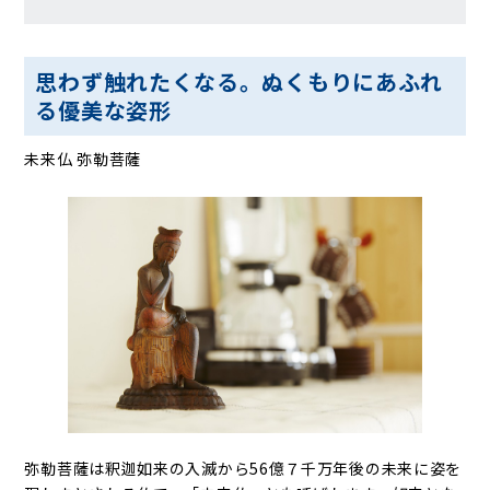
思わず触れたくなる。ぬくもりにあふれ
る優美な姿形
未来仏 弥勒菩薩
弥勒菩薩は釈迦如来の入滅から56億７千万年後の未来に姿を