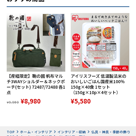
【産経限定】鞄の國 帆布マル
アイリスフーズ 低温製法米の
チ3WAYショルダー＆ネックポ
おいしいごはん国産米100％
ーチ(セット) 72487/72488 各1
150g×40食 1セット
点
（150g×10p×4セット）
¥8,980
¥5,580
¥9,980
TOP
ホーム・インテリア
インテリア・収納
仏具・神具・季節の飾り