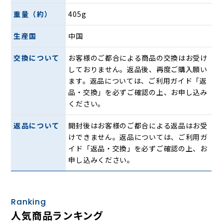
のあまりの美しさに、つい触れて像の指を破損してしまった
重量（約）
405g
という事件もありました。
生産国
中国
イスムでは入念を極めた造形でモデル像の美しい木彫の質感
を持たせています。原型には細かい筋彫りを入れて木目を再
交換について
お客様のご都合による商品の交換はお受け
現、さらにグラデーションを多用した彩色によって木材の経
しておりません。返品後、再度ご購入願い
年変化を表現しました。
ます。返品については、ご利用ガイド「返
品・交換」を必ずご確認の上、お申し込み
美しい微笑みと指先のやわらかな曲線を、16cmの小さなサ
ください。
イズの中に完全再現した、TanaCOCORO[掌]シリーズの人
気作です。
返品について
開封後はお客様のご都合による返品はお受
けできません。返品については、ご利用ガ
仏像を毎日の生活の中で楽しむことを提案するブランド「イ
イド「返品・交換」を必ずご確認の上、お
Sム（イスム）」
申し込みください。
Ranking
人気商品ランキング