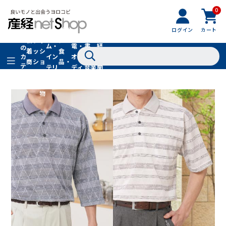
0
フ
全
フ
ァ
グル
ログイン
カート
ホー
家
産
て
新
ァ
ッ
メ・
ム・
電・
書
経
の
着
ッ
シ
食
イン
オー
籍・
新
カ
商
シ
ョ
品・
テ
テリ
ディ
音楽
聞
品
ョ
ン
ドリ
ゴ
ア
オ
社
ン
小
ンク
リ
物
在庫切れ