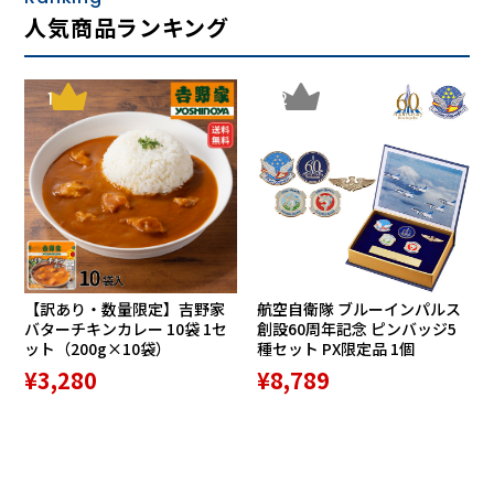
人気商品ランキング
1
2
【訳あり・数量限定】吉野家
航空自衛隊 ブルーインパルス
バターチキンカレー 10袋 1セ
創設60周年記念 ピンバッジ5
ット（200g×10袋）
種セット PX限定品 1個
¥3,280
¥8,789