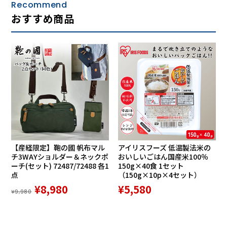
Recommend
おすすめ商品
【産経限定】鞄の國 帆布マル
アイリスフーズ 低温製法米の
チ3WAYショルダー＆ネックポ
おいしいごはん国産米100％
ーチ(セット) 72487/72488 各1
150g×40食 1セット
点
（150g×10p×4セット）
¥8,980
¥5,580
¥9,980