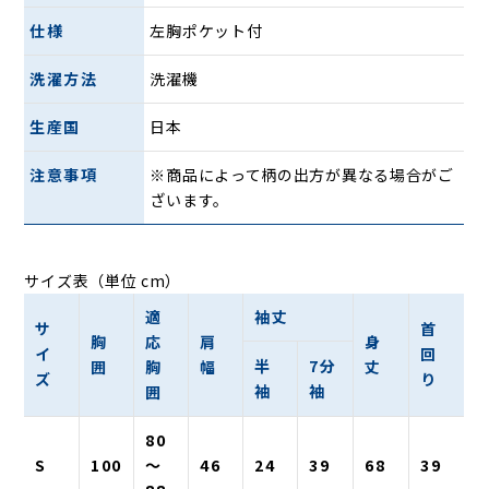
仕様
左胸ポケット付
洗濯方法
洗濯機
生産国
日本
注意事項
※商品によって柄の出方が異なる場合がご
ざいます。
サイズ表（単位 cm）
適
袖丈
サ
首
胸
応
肩
身
イ
回
半
7分
囲
胸
幅
丈
ズ
り
袖
袖
囲
80
S
100
〜
46
24
39
68
39