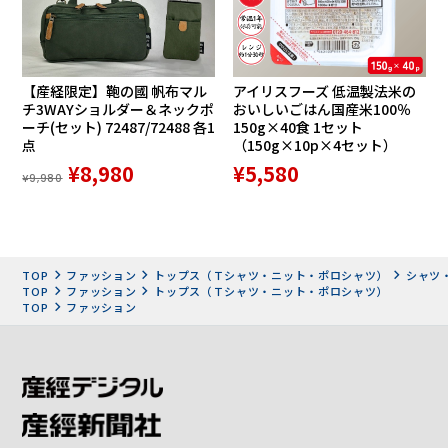
【産経限定】鞄の國 帆布マル
アイリスフーズ 低温製法米の
チ3WAYショルダー＆ネックポ
おいしいごはん国産米100％
ーチ(セット) 72487/72488 各1
150g×40食 1セット
点
（150g×10p×4セット）
¥8,980
¥5,580
¥9,980
TOP
ファッション
トップス（Ｔシャツ・ニット・ポロシャツ）
シャツ
TOP
ファッション
トップス（Ｔシャツ・ニット・ポロシャツ）
TOP
ファッション