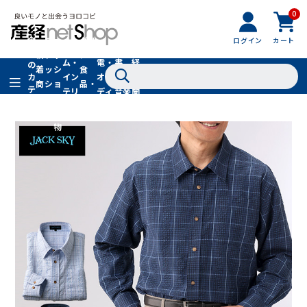
0
フ
全
フ
ァ
グル
ログイン
カート
ホー
家
産
て
新
ァ
ッ
メ・
ム・
電・
書
経
の
着
ッ
シ
食
イン
オー
籍・
新
カ
商
シ
ョ
品・
テ
テリ
ディ
音楽
聞
品
ョ
ン
ドリ
ゴ
ア
オ
社
ン
小
ンク
リ
物