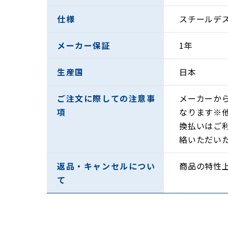
仕様
スチールデ
火を使わないから、空気を汚さない
特殊ヒーターパネルから放射される遠赤外線は
メーカー保証
1年
空気を汚さず、音やニオイが出ないので、オフ
生産国
日本
安心・安全機能付き
特殊ヒーターパネルからの輻射熱を効率良く利
ご注文に際しての注意事
メーカーか
さらに、パネルカバーはフロッキー（植毛）加
項
なります※
また、転倒したら自動に電源が切れる転倒時安
換払いはご
絡いただい
電源ボタン1つの簡単操作
返品・キャンセルについ
商品の特性
て