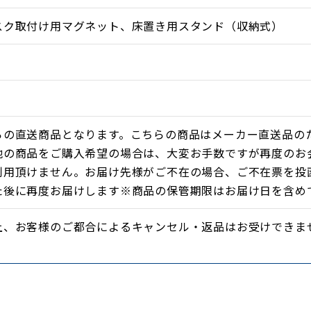
スク取付け用マグネット、床置き用スタンド（収納式）
、人の肌に吸収されやすく、からだの芯から優しく暖めま
ィスでのデスクワークや、お子さまの勉強など、デスクでの
用しているので、前面パネルに衣類や紙などが触れても燃え
らの直送商品となります。こちらの商品はメーカー直送品の
工を施しているため、お肌が触れてもヤケドの心配はあり
他の商品をご購入希望の場合は、大変お手数ですが再度のお
全装置も搭載。お子様やペットがいるご家庭でも安心して使
利用頂けません。お届け先様がご不在の場合、ご不在票を投
た後に再度お届けします※商品の保管期限はお届け日を含め
上、お客様のご都合によるキャンセル・返品はお受けできま