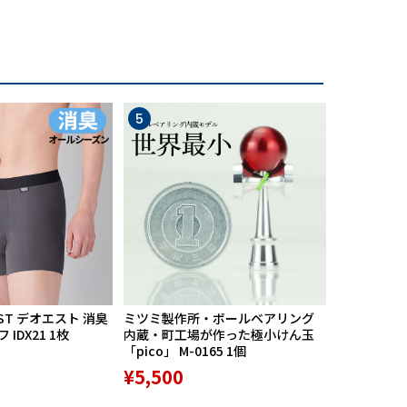
5
6
ST デオエスト 消臭
ミツミ製作所・ボールベアリング
【期間限定
IDX21 1枚
内蔵・町工場が作った極小けん玉
中】Mission
「pico」 M-0165 1個
リバースポル
高機能サポ
¥5,500
¥9,800