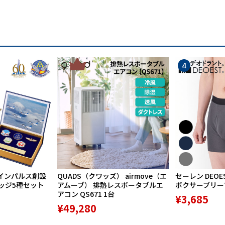
3
4
インパルス創設
QUADS（クワッズ） airmove（エ
セーレン DEOE
バッジ5種セット
アムーブ） 排熱レスポータブルエ
ボクサーブリーフ 
アコン QS671 1台
¥3,685
¥49,280
単にご使用いただけます。