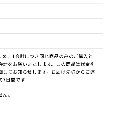
す。
作業を快適に過ごす事ができます。
上がる温度まで加熱されませんので安心です。
ため、1会計につき同じ商品のみのご購入と
ません。
会計をお願いいたします。この商品は代金引
っていただけます。
函してお知らせします。お届け先様からご連
て7日間です
せん。