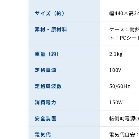
サイズ（約）
幅440×高3
素材・原材料
ケース：耐熱
ト：PCシー
重量（約）
2.1kg
定格電源
100V
定格周波数
50/60Hz
消費電力
150W
安全装置
転倒時電源
遠赤外線を効率良く放射する特殊ヒーターパネ
電気代
電気代目安：
おだやかに、そして優しく暖めるので、動作音