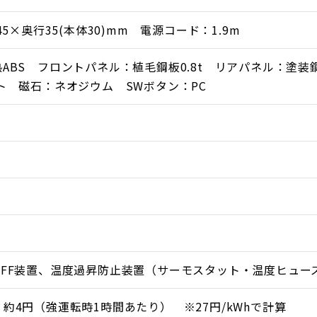
45×奥行35(本体30)mm 電源コード：1.9m
ABS フロントパネル：植毛鋼板0.8t リアパネル：塗装鋼
ト 磁石：ネオジウム SWボタン：PC
OFF装置、温度過昇防止装置（サーモスタット・温度ヒュー
ルを採用。
約4円（強運転時1時間あたり） ※27円/kWhで計算
もなく、静かで快適なヒーターです。