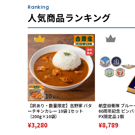
Ranking
人気商品ランキング
1
2
【訳あり・数量限定】吉野家 バタ
航空自衛隊 ブルー
ーチキンカレー 10袋 1セット
60周年記念 ピン
（200g×10袋）
PX限定品 1個
¥3,280
¥8,789
スイッチは電源ボタン1つだけ。どなたでも簡