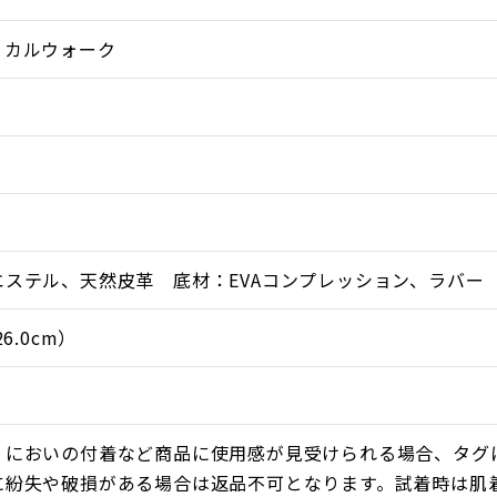
ィカルウォーク
のは、パフォーマンスの向上や記録更新のための靴ではあり
エステル、天然皮革 底材：EVAコンプレッション、ラバー
けない機能をもった、健康のために走れるシューズです。そ
6.0cm）
の回旋試験、久留米大学陸上部による機能検証など、各分
0万人の足型データと運動靴製造のノウハウも基盤のひとつ
社が創業以来受け継いできた職人魂をこの一足に凝縮してい
・においの付着など商品に使用感が見受けられる場合、タグ
ルスペックを搭載した「TRシリーズ」。新しいメディカル
に紛失や破損がある場合は返品不可となります。試着時は肌