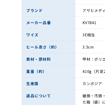
ブランド
アサヒメデ
メーカー品番
KV7841
ワイズ
3E相当
ヒール高さ（約）
3.5cm
メディカルウォークTRシリーズがこだわった
素材・原材料
甲材：ポリ
メディカルウォークは、独自のひざに負担をか
化を目指しました。
重量（約）
410g（片足2
九州産業大学理工学部との共同研究によるひざ
ました。
生産国
カンボジア
メーカーのアサヒシューズが保有している、5
「人の役に立つ、世にないものをつくる」。同
返品について
破損・汚損
ひざの健康を支えながら、走る＆歩くためのフ
た箱（袋）