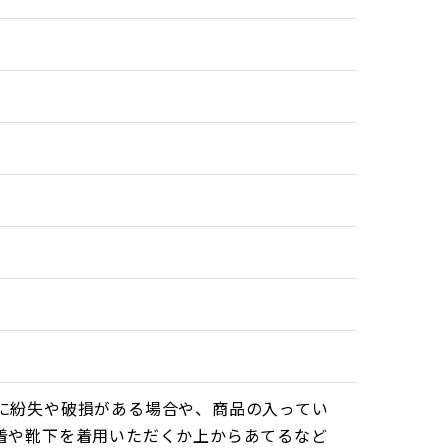
ません。
こで、最大の特徴であるSHM機能のさらなる進
野の専門家に協力をしてもらい、有効性を確認し
です。
ます。
に紛失や破損がある場合や、商品の入ってい
ウォークを健康維持とアクティブな毎日にお役立
着や靴下を着用いただくか上からあてるなど