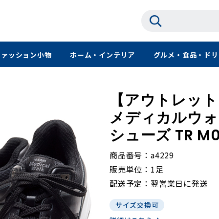
ファッション小物
ホーム・インテリア
グルメ・食品・ドリ
【アウトレット
メディカルウォ
シューズ TR M02
商品番号
a4229
販売単位
1足
配送予定
翌営業日に発送
サイズ交換可