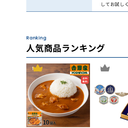
てください。
してお試し
進化の秘密はミッドソールに。新機能SHM+
歩行・走行時の足の動きを検証して、理想的な
Ranking
安定した動きを支えます。
人気商品ランキング
【新開発したミッドソール】
1
2
■硬質EVAスポンジ
立体成型ミッドソール。踏みつけ部は外側を厚
■軟質EVAスポンジ
柔らかな素材で足全体の衝撃を吸収。
■高硬度EVAプレート
着地時の安定性を高める硬い素材。土踏まずま