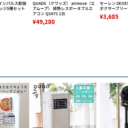
インパルス創設
QUADS（クワッズ） airmove（エ
セーレン DEOE
バッジ5種セット
アムーブ） 排熱レスポータブルエ
ボクサーブリーフ 
アコン QS671 1台
¥3,685
¥49,280
から外側にかけて増大させることで、回旋力をアッ
トする補助スクリューを配置