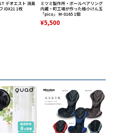
ST デオエスト 消臭
ミツミ製作所・ボールベアリング
【期間限定
IDX21 1枚
内蔵・町工場が作った極小けん玉
中】Mission
「pico」 M-0165 1個
リバースポル
高機能サポ
¥5,500
¥9,800