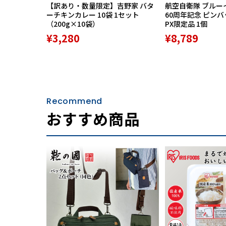
【訳あり・数量限定】吉野家 バタ
航空自衛隊 ブルー
ーチキンカレー 10袋 1セット
60周年記念 ピン
（200g×10袋）
PX限定品 1個
¥3,280
¥8,789
Recommend
おすすめ商品
【パワーアップしたスクリュー】
■トルクアップスクリュー
直径を従来型より大きく、フィンの厚みを中心
プ。
■ガイドスクリュー
スクリューの回旋方向に連動し、機能をサポー