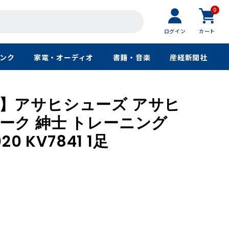
0
ログイン
カート
ンク
家電・オーディオ
書籍・音楽
産経新聞社
】アサヒシューズ アサヒ
ーク 紳士 トレーニング
0 KV7841 1足