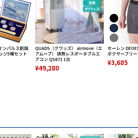
インパルス創設
QUADS（クワッズ） airmove（エ
セーレン DEOE
バッジ5種セット
アムーブ） 排熱レスポータブルエ
ボクサーブリーフ 
アコン QS671 1台
¥3,685
¥49,280