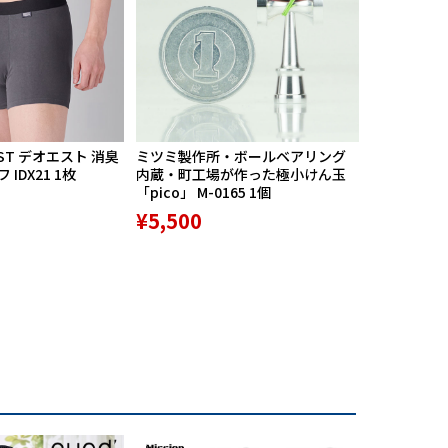
ST デオエスト 消臭
ミツミ製作所・ボールベアリング
【期間限定
IDX21 1枚
内蔵・町工場が作った極小けん玉
中】Mission
「pico」 M-0165 1個
リバースポル
高機能サポ
¥5,500
¥9,800