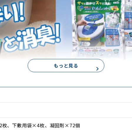
もっと見る
2枚、下敷用袋×4枚、凝固剤×72個