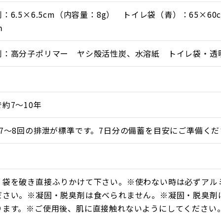
用トイレの後始末、アウトドアやドライブ途中でトイレが近
：6.5×6.5cm（内容量：8g） トイレ袋（青）：65×6
ｍ
ックを使用しており、紙パックが水分（尿）に反応して自
込めば紙パックが自然に溶け、中の高分子ポリマーが尿をゲ
剤：高分子ポリマー ヤシ殻活性炭、水溶紙 トイレ袋・透
クを破いてふりかけます。
収し、周りの人に不快な思いをさせることもありません。
す。
約7〜10年
7〜8回の排泄が標準です。7日分の備蓄を目安にご準備くだ
、袋を破き直接ふりかけて下さい。※使わない時は必ずアル
ださい。※凝固・脱臭剤は食べられません。※凝固・脱臭剤
ります。※ご使用後、肌に直接触れないようにしてください