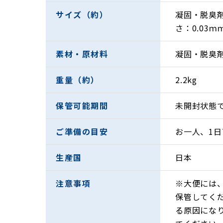
災害時の断水でトイレが流せない時や、介護
サイズ（約）
凝固・脱臭剤
ルレット」。
さ：0.03ｍ
「セルレット」の最大の特徴は水に溶ける紙パ
小用の後、紙パックごと尿たまりの中に放り
素材・原材料
凝固・脱臭
もありません。大便は水分が少ないので紙パッ
中に含まれるヤシ殻活性炭がイヤな臭いを吸
重量（約）
2.2kg
セルレットは未開封で7〜10年間保存できま
保管可能期間
未開封状態で
ご準備の目安
お一人、1日
生産国
日本
注意事項
※大便には
保管してく
る原因にな