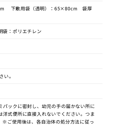
くにない場合の必需品、汚物の凝固脱臭剤「セ
0cm 下敷用袋（透明）：65×80cm 袋厚
然に溶けますので手間が要りません。
ル状にしてくれますので、うっかりこぼすこと
明袋：ポリエチレン
さい。
ミパックに密封し、幼児の手の届かない所に
は洋式便所に直接入れないでください。つま
。※ご使用後は、各自治体の処分方法に従っ