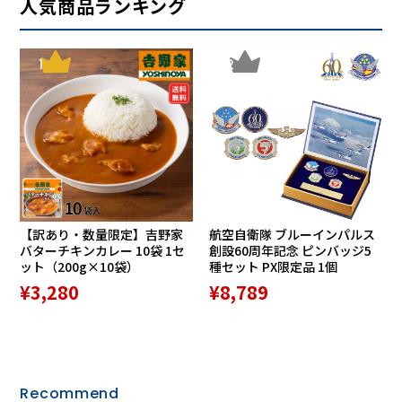
人気商品ランキング
1
2
【訳あり・数量限定】吉野家
航空自衛隊 ブルーインパルス
バターチキンカレー 10袋 1セ
創設60周年記念 ピンバッジ5
ット（200g×10袋）
種セット PX限定品 1個
¥3,280
¥8,789
Recommend