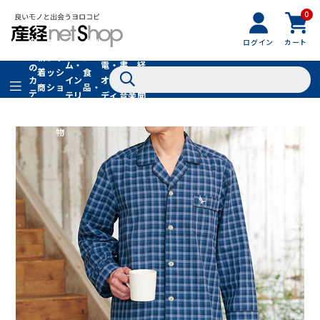
0
フ
全
フ
ァ
グル
ログイン
カート
ホー
家
産
て
新
ァ
ッ
メ・
ム・
電・
書
経
の
着
ッ
シ
食
イン
オー
籍・
新
カ
商
シ
ョ
品・
テ
テリ
ディ
音楽
聞
品
ョ
ン
ドリ
ゴ
ア
オ
社
ン
小
ンク
リ
物
在庫切れ