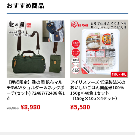
おすすめ商品
【産経限定】鞄の國 帆布マル
アイリスフーズ 低温製法米の
チ3WAYショルダー＆ネックポ
おいしいごはん国産米100％
ーチ(セット) 72487/72488 各1
150g×40食 1セット
点
（150g×10p×4セット）
¥8,980
¥5,580
¥9,980