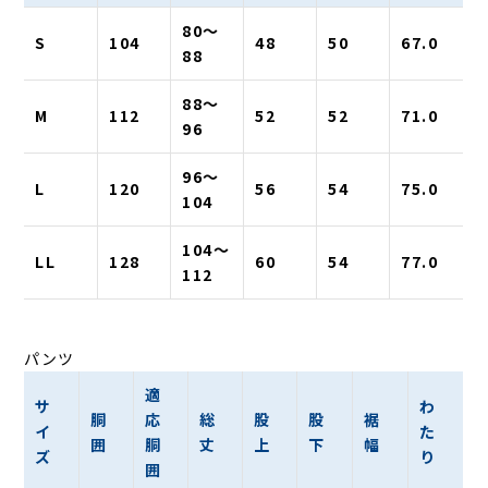
80〜
S
104
48
50
67.0
88
88〜
M
112
52
52
71.0
96
96〜
L
120
56
54
75.0
104
104〜
LL
128
60
54
77.0
112
パンツ
適
サ
わ
胴
応
総
股
股
裾
イ
た
囲
胴
丈
上
下
幅
ズ
り
囲