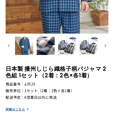
日本製 播州しじら織格子柄パジャマ 2
色組 1セット（2着：2色×各1着）
商品番号
a3525
販売単位
1セット（2着：2色×各1着）
配送予定
6営業日以内に発送
詳細はこちら