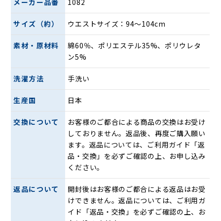
メーカー品番
1082
い日でも蒸れにくい特徴があり、快適に装着可能です。
サイズ（約）
ウエストサイズ：94〜104cm
激しく動いても擦れない
包帯生地特有の凹凸の編み目により、肌に触れる面積が減
素材・原材料
綿60％、ポリエステル35%、ポリウレタ
少。少ない抵抗摩擦でまとわりつかない快適なはき心地を実
ン5%
現しています。
洗濯方法
手洗い
ベタつきを軽減
包帯生地に編み込まれた綿とポリエステル、ポリウレタンに
生産国
日本
よって水分の蒸発を促します。生地の肌への不要な密着を抑
え、夏場のスポーツの際にも最適な素材となっています。
交換について
お客様のご都合による商品の交換はお受け
しておりません。返品後、再度ご購入願い
縫い目をフラットに
ます。返品については、ご利用ガイド「返
フラットシーマ・ミシンを採用し、縫い目部分の凹凸を軽
品・交換」を必ずご確認の上、お申し込み
減。肌当たりが柔らかく、しかも丈夫に仕上げています。洗
ください。
濯ネームやブランドネームをパンツの内側から排除し、不快
なチクチク感もありません。
返品について
開封後はお客様のご都合による返品はお受
けできません。返品については、ご利用ガ
イド「返品・交換」を必ずご確認の上、お