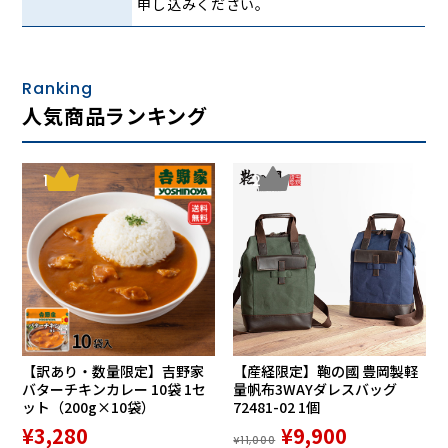
申し込みください。
Ranking
人気商品ランキング
1
2
【訳あり・数量限定】吉野家
【産経限定】鞄の國 豊岡製軽
バターチキンカレー 10袋 1セ
量帆布3WAYダレスバッグ
ット（200g×10袋）
72481-02 1個
¥3,280
¥9,900
¥11,000