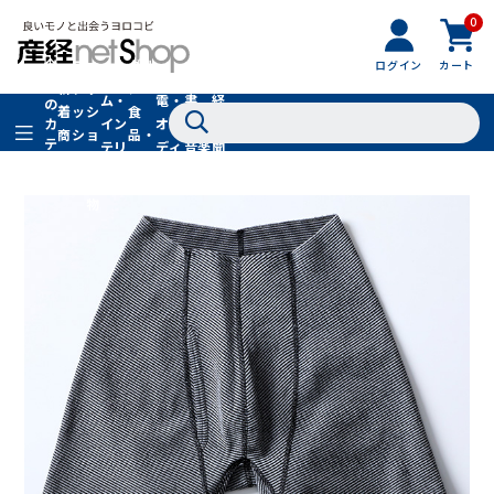
0
フ
全
フ
ァ
グル
ログイン
カート
ホー
家
産
て
新
ァ
ッ
メ・
ム・
電・
書
経
の
着
ッ
シ
食
イン
オー
籍・
新
カ
商
シ
ョ
品・
テ
テリ
ディ
音楽
聞
品
ョ
ン
ドリ
ゴ
ア
オ
社
ン
小
ンク
リ
物