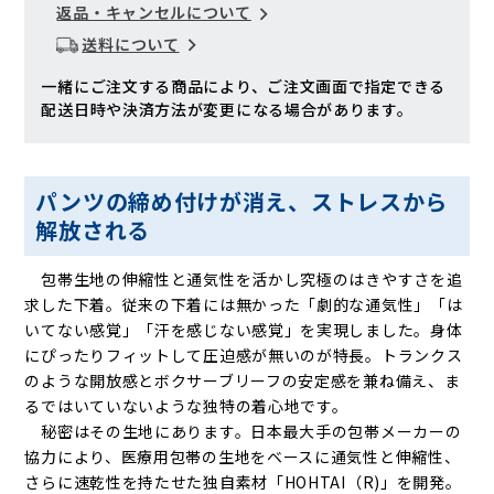
返品・キャンセルについて
送料について
一緒にご注文する商品により、ご注文画面で指定できる
配送日時や決済方法が変更になる場合があります。
パンツの締め付けが消え、ストレスから
解放される
包帯生地の伸縮性と通気性を活かし究極のはきやすさを追
求した下着。従来の下着には無かった「劇的な通気性」「は
いてない感覚」「汗を感じない感覚」を実現しました。身体
にぴったりフィットして圧迫感が無いのが特長。トランクス
のような開放感とボクサーブリーフの安定感を兼ね備え、ま
るではいていないような独特の着心地です。
秘密はその生地にあります。日本最大手の包帯メーカーの
協力により、医療用包帯の生地をベースに通気性と伸縮性、
さらに速乾性を持たせた独自素材「HOHTAI（R)」を開発。