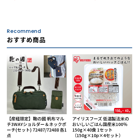
Recommend
おすすめ商品
【産経限定】鞄の國 帆布マル
アイリスフーズ 低温製法米の
チ3WAYショルダー＆ネックポ
おいしいごはん国産米100％
ーチ(セット) 72487/72488 各1
150g×40食 1セット
点
（150g×10p×4セット）