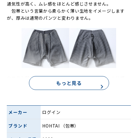
通気性が高く、ムレ感をほとんど感じさせません。
包帯という言葉から柔らかく薄い生地をイメージします
が、厚みは通常のパンツと変わりません。
ウエスト部分にゴムを使わず生地端を使用する「ヘム仕様」
もっと見る
で仕上げたのが「ゴムなしパンツ」。夏場は汗がたまり、冬
場はかゆくなるウエスト部分の負担を減らしました。生地の
編み目の凹凸によって生じる摩擦と、包帯のほどよい伸縮性
によって、ずり落ちない安定感を実現した画期的なパンツで
メーカー
ログイン
す。
ブランド
HOHTAI （包帯）
夏は蒸れにくく冬は暖かい
一般的な生地と比較して、湿気を逃がす包帯生地。夏の暑