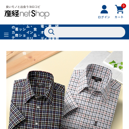
0
フ
全
フ
ァ
グル
ログイン
カート
ホー
家
産
て
新
ァ
ッ
メ・
ム・
電・
書
経
の
着
ッ
シ
食
イン
オー
籍・
新
カ
商
シ
ョ
品・
テ
テリ
ディ
音楽
聞
品
ョ
ン
ドリ
ゴ
ア
オ
社
ン
小
ンク
リ
物