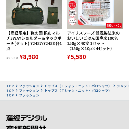
【産経限定】鞄の國 帆布マル
アイリスフーズ 低温製法米の
チ3WAYショルダー＆ネックポ
おいしいごはん国産米100％
ーチ(セット) 72487/72488 各1
150g×40食 1セット
点
（150g×10p×4セット）
¥8,980
¥5,580
¥9,980
TOP
ファッション
トップス（Ｔシャツ・ニット・ポロシャツ）
シャツ
TOP
ファッション
トップス（Ｔシャツ・ニット・ポロシャツ）
TOP
ファッション