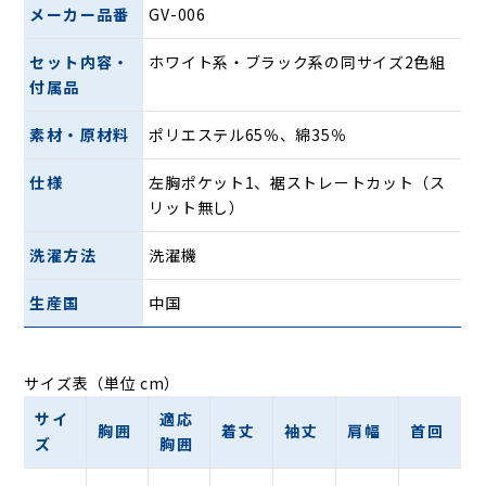
メーカー品番
GV-006
セット内容・
ホワイト系・ブラック系の同サイズ2色組
付属品
素材・原材料
ポリエステル65％、綿35％
仕様
左胸ポケット1、裾ストレートカット（ス
リット無し）
洗濯方法
洗濯機
生産国
中国
サイズ表（単位 cm）
サイ
適応
胸囲
着丈
袖丈
肩幅
首回
ズ
胸囲