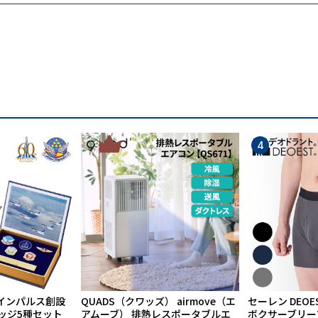
布
ことで使いづらい財布が多くなりました。この財布は、従来
い財布を実現しました。また、今までにないユニークな発
3
4
インパルス創設
QUADS（クワッズ） airmove（エ
セーレン DEOE
バッジ5種セット
アムーブ） 排熱レスポータブルエ
ボクサーブリーフ 