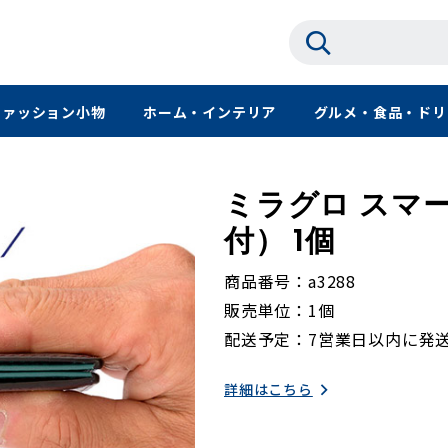
ファッション小物
ホーム・インテリア
グルメ・食品・ドリ
ミラグロ スマ
付） 1個
商品番号
a3288
販売単位
1個
配送予定
7営業日以内に発
詳細はこちら