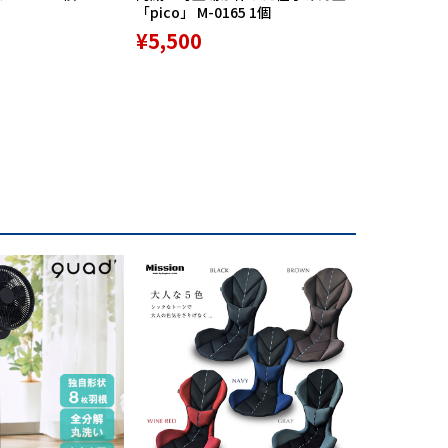
「pico」 M-0165 1個
リバースポル
高機能サポ
¥5,500
¥9,800