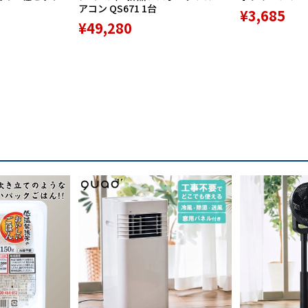
アコン QS671 1台
¥3,685
¥49,280