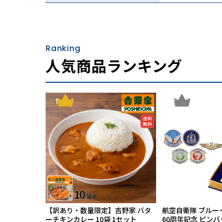
Ranking
薄さ・強度・使いやすさにコダワリを持った財
人気商品ランキング
薄くすることで強度が落ち、シンプルにする
した財布屋が極限まで革を薄く漉き、丈夫で薄
1
2
【訳あり・数量限定】吉野家 バタ
航空自衛隊 ブルー
ーチキンカレー 10袋 1セット
60周年記念 ピン