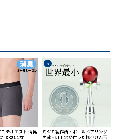
の使いやすい財布の内装のまま、革を知り尽く
想で作られたスマートウォレットです。
5
6
ST デオエスト 消臭
ミツミ製作所・ボールベアリング
【期間限定
IDX21 1枚
内蔵・町工場が作った極小けん玉
中】Mission