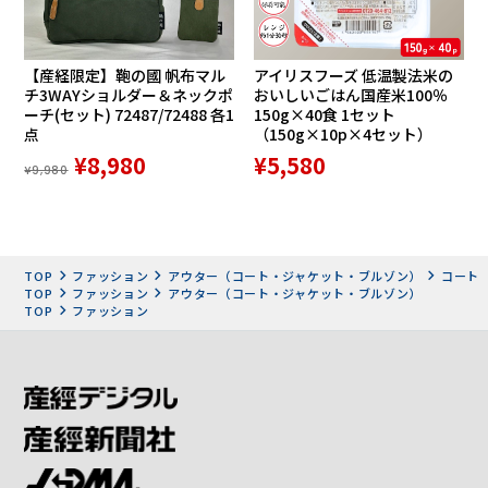
【産経限定】鞄の國 帆布マル
アイリスフーズ 低温製法米の
チ3WAYショルダー＆ネックポ
おいしいごはん国産米100％
ーチ(セット) 72487/72488 各1
150g×40食 1セット
点
（150g×10p×4セット）
¥8,980
¥5,580
¥9,980
TOP
ファッション
アウター（コート・ジャケット・ブルゾン）
コート
TOP
ファッション
アウター（コート・ジャケット・ブルゾン）
TOP
ファッション