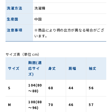
洗濯方法
洗濯機
生産国
中国
注意事項
※商品により柄の出方が異なる場合がござ
います。
サイズ表（単位 cm）
胸囲(適
サイズ
応サイ
身丈
肩幅
袖丈
ズ)
104(80
S
68
44
56
〜88)
108(88
M
70
46
57
〜96)