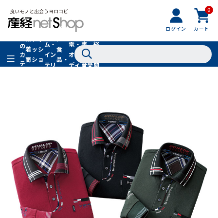
0
フ
全
フ
ァ
グル
ログイン
カート
ホー
家
産
て
新
ァ
ッ
メ・
ム・
電・
書
経
の
着
ッ
シ
食
イン
オー
籍・
新
カ
商
シ
ョ
品・
テ
テリ
ディ
音楽
聞
品
ョ
ン
ドリ
ゴ
ア
オ
社
ン
小
ンク
リ
物
在庫切れ