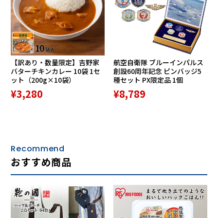
DISC-3
1.アマポーラ 有馬徹とノーチェ・クバーナ 3:27
※1974/12/7
2.アンナ 〃 2:35 ※1965/12/20
【訳あり・数量限定】吉野家
航空自衛隊 ブルーインパルス
3.エル・チョクロ 〃 2:49 ※1966/8/5
バターチキンカレー 10袋 1セ
創設60周年記念 ピンバッジ5
4.マリア・エレナ 〃 2:36 ※1965/12/20
ット（200g×10袋）
種セット PX限定品 1個
5.カチート 〃 2:17 ※1962/3/21
¥3,280
¥8,789
6.キャリオカ 〃 3:17 ※1962/12/5
7.グラナダ 〃 2:37 ※1973/12/18
8.国境の南 〃 2:23 ※1968/7/8
9.シボネー 〃 3:22 ※1974/12/6
10.ジャングル・ドラムス 〃 3:48 ※1973/12/18
Recommend
11.ソラメンテ・ウナ・ベス 〃 3:15 ※1966/8/5
おすすめ商品
12.タブー 〃 4:58 ※1973/12/18
13.花祭り 〃 2:25 ※1971/11/29
14.ブラジル 〃 2:33 ※1975/2/12
15.ベサメ・ムーチョ 〃 3:25 ※1973/12/21
16.ラ・クンパルシータ 〃 3:02 ※1966/5/30