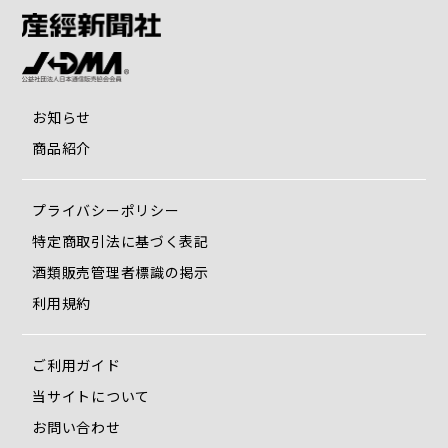
15.パトリシア 〃 2:24 ※1963/9
16.マンボNO.5 〃 2:51 ※1963/9
17.ある恋の物語 〃 3:09 ※1963/9
51:44
DISC-5
お知らせ
1.サテン・ドール 森寿男とブルーコーツ 3:31
商品紹介
※1972/1/14
2.C・ジャム・ブルース 〃 2:34 ※1972/1/22
3.ドント・ゲット・アラウンド・マッチ・エニモア 〃
プライバシーポリシー
1:36 M3〜5：メドレー ※1972/1/22
特定商取引法に基づく表記
4.イン・ア・センチメンタル・ムード 〃 2:13
酒類販売管理者標識の掲示
※1972/1/22
5.ソフィスティケイティッド・レディ 〃 2:24
利用規約
※1972/1/22
6.いつものようでなく 〃 3:45 ※1972/2/4
ご利用ガイド
7.ジャンピン・アット・ザ・ウッドサイド 〃 3:51
※1972/2/4
当サイトについて
8.スインギン・ザ・ブルース 〃 4:17 ※1972/2/4
お問い合わせ
9.ワン・オクロック・ジャンプ 〃 4:11 ※1972/1/14