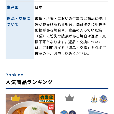
4.史上最大の作戦 〃 2:29 ゲスト：石川晶（ドラム）
生産国
日本
※1972/2/26
5.第三の男 〃 2:23 ※1971/7/13
返品・交換に
破損・汚損・においの付着など商品に使用
6.大脱走マーチ 〃 2:38 ※1971/2/23
ついて
感が見受けられる場合、商品タグに紛失や
7.地下室のメロディー 〃 2:40 ※1971/8/10
破損がある場合や、商品の入っていた箱
8.バッファロー大隊マーチ 〃 2:07 ※1971/2/23
（袋）に紛失や破損がある場合は返品・交
9.北京の55日 〃 2:51 ゲスト：石川晶（ドラム）
換不可となります。返品・交換について
※1972/2/26
は、ご利用ガイド「返品・交換」を必ずご
10.ボギー大佐マーチ 〃 3:38 ※1971/3/5
確認の上、お申し込みください。
11.夕焼けのトランペット（夕焼けの戦場） 〃 3:24
※1971/3/4
12.ムーン・リバー 〃 2:45 ※1971/8/18
13.皆殺しの歌 〃 2:54 ゲスト：石川晶（ドラム）
Ranking
※1972/2/26
人気商品ランキング
14.ワルツィング・マチルダ（渚にて）〃 2:47
※1971/3/12
15.ロシアより愛をこめて 〃 3:04 ※1971/8/10
1
2
16.わんぱくマーチ 〃 2:25 ※1971/3/5
17.オリバーのマーチ「オリバー！」〃 2:28 ※1971/3/5
46:31