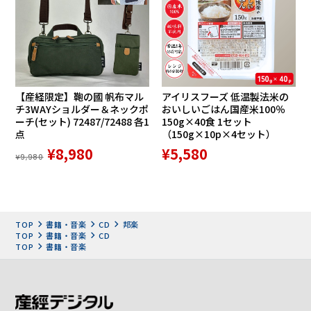
17.マイアミ・ビーチ・ルンバ 〃 2:39 ※1973/12/18
52:05
DISC-4
1.イパネマの娘 見砂直照と東京キューバン・ボーイズ
3:32 ※1971/10/11
【産経限定】鞄の國 帆布マル
アイリスフーズ 低温製法米の
2.エル・マンボ 〃 4:08 ※1971/10/23
チ3WAYショルダー＆ネックポ
おいしいごはん国産米100％
3.黒いオルフェ 〃 2:31 ※1971/10/23
ーチ(セット) 72487/72488 各1
150g×40食 1セット
点
（150g×10p×4セット）
4.サマー・サンバ 〃 3:21 ※1971/10/26
¥8,980
¥5,580
5.セレソ・ローサ 〃 3:08 ※1971/10/26
¥9,980
6.マルタ島の砂 〃 2:27 ※1971/10/11
7.蜜の味〃 2:49 ※1971/10/11
8.スコキアン 〃 2:44 ※1963/9
9.アディオス・パンパ・ミア 〃 2:03 ※1963/9
TOP
書籍・音楽
CD
邦楽
10.口笛のマンボ 〃 3:10 ※1963/9
TOP
書籍・音楽
CD
TOP
書籍・音楽
11.マンボ・デ・パリ 〃 3:12 ※1963/9
12.セントルイス・ブルース・マンボ〃 3:33 ※1963/9
13.ピアノロ 〃 3:26 ※1963/9
14.マンボ黒馬 〃 2:34 ※1963/9