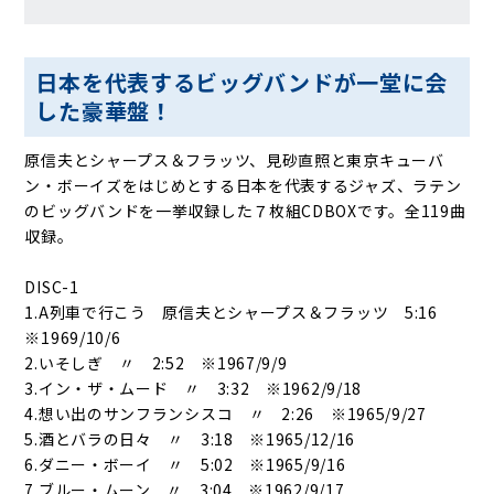
日本を代表するビッグバンドが一堂に会
した豪華盤！
原信夫とシャープス＆フラッツ、見砂直照と東京キューバ
ン・ボーイズをはじめとする日本を代表するジャズ、ラテン
のビッグバンドを一挙収録した７枚組CDBOXです。全119曲
収録。
DISC-1
1.A列車で行こう 原信夫とシャープス＆フラッツ 5:16
※1969/10/6
2.いそしぎ 〃 2:52 ※1967/9/9
3.イン・ザ・ムード 〃 3:32 ※1962/9/18
4.想い出のサンフランシスコ 〃 2:26 ※1965/9/27
5.酒とバラの日々 〃 3:18 ※1965/12/16
6.ダニー・ボーイ 〃 5:02 ※1965/9/16
7.ブルー・ムーン 〃 3:04 ※1962/9/17