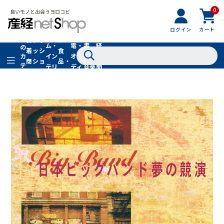
0
フ
全
フ
ァ
グル
ログイン
カート
ホー
家
産
て
新
ァ
ッ
メ・
ム・
電・
書
経
の
着
ッ
シ
食
イン
オー
籍・
新
カ
商
シ
ョ
品・
テ
テリ
ディ
音楽
聞
品
ョ
ン
ドリ
ゴ
ア
オ
社
ン
小
ンク
リ
物