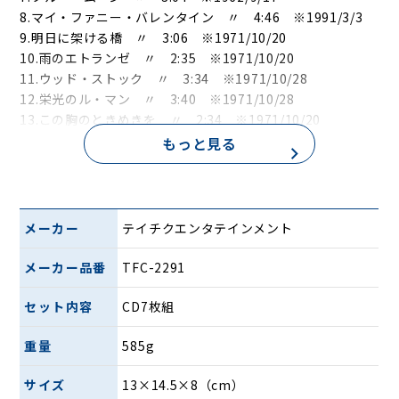
8.マイ・ファニー・バレンタイン 〃 4:46 ※1991/3/3
9.明日に架ける橋 〃 3:06 ※1971/10/20
10.雨のエトランゼ 〃 2:35 ※1971/10/20
11.ウッド・ストック 〃 3:34 ※1971/10/28
12.栄光のル・マン 〃 3:40 ※1971/10/28
13.この胸のときめきを 〃 2:34 ※1971/10/20
14.サウンド・オブ・サイレンス 〃 3:08 ※1971/10/28
もっと見る
15.ジェリコの戦い 〃 6:15 ゲスト：猪俣猛とザ・サー
ド ※1971/10/25
16.レット・イット・ビー 〃 3:40 ※1971/10/20
17.小さな恋のメロディー 〃 2:44 ※1971/10/28
メーカー
テイチクエンタテインメント
61:32
メーカー品番
TFC-2291
DISC-2
1.雨にぬれても 宮間利之とニューハード 2:37
セット内容
CD7枚組
※1971/7/13
重量
585g
2.騎兵隊のマーチ 〃 2:34 ※1974/7/2
3.ゴッドファーザー「愛のテーマ」 〃 2:47
サイズ
13×14.5×8（cm）
※1972/11/12