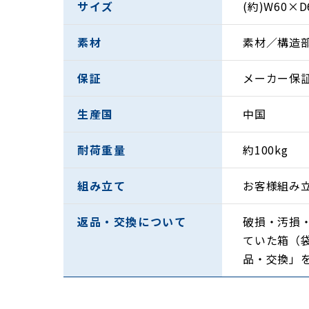
サイズ
(約)W60×D
素材
素材／構造
保証
メーカー保
生産国
中国
耐荷重量
約100kg
組み立て
お客様組み
返品・交換について
破損・汚損
ていた箱（
品・交換」