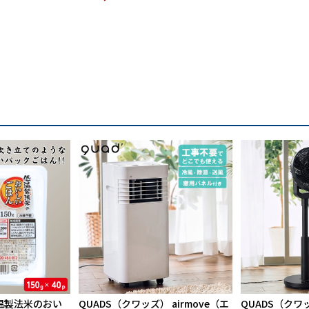
温製法米のおい
QUADS（クワッズ） airmove（エ
QUADS（クワ