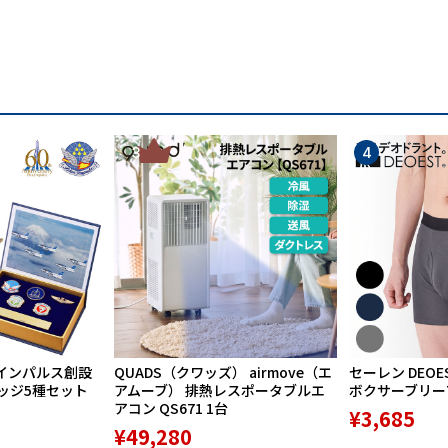
3
4
インパルス創設
QUADS（クワッズ） airmove（エ
セーレン DEOE
バッジ5種セット
アムーブ） 排熱レスポータブルエ
ボクサーブリーフ 
アコン QS671 1台
¥3,685
¥49,280