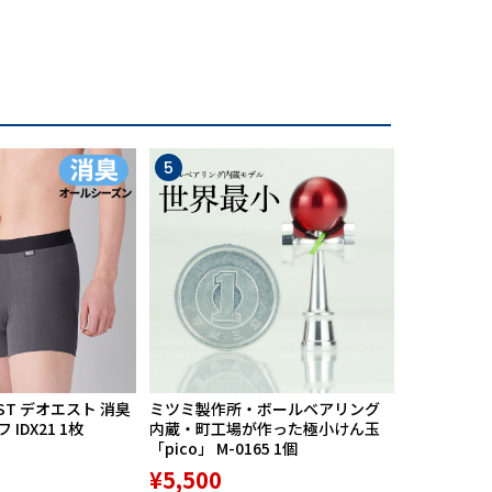
5
6
ST デオエスト 消臭
ミツミ製作所・ボールベアリング
【期間限定
IDX21 1枚
内蔵・町工場が作った極小けん玉
中】Mission
「pico」 M-0165 1個
リバースポル
高機能サポ
¥5,500