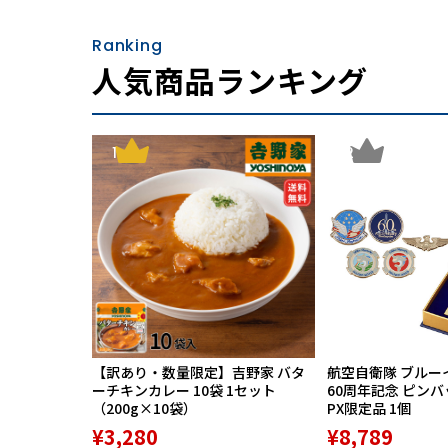
Ranking
人気商品ランキング
1
2
【訳あり・数量限定】吉野家 バタ
航空自衛隊 ブルー
ーチキンカレー 10袋 1セット
60周年記念 ピン
（200g×10袋）
PX限定品 1個
¥3,280
¥8,789