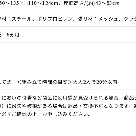
60〜135×H110〜124cm、座面高さ/(約)43〜53cm
部材：スチール、ポリプロピレン、張り材：メッシュ、クッ
証：6ヵ月
立て式：＜組み立て時間の目安＞大人2人で20分以内。
・においの付着など商品に使用感が見受けられる場合、商品
袋）に紛失や破損がある場合は返品・交換不可となります。
を必ずご確認の上、お申し込みください。