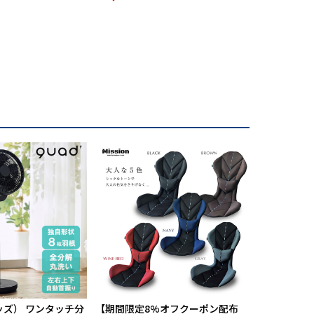
¥9,800
ッズ） ワンタッチ分
【期間限定8%オフクーポン配布
航空自衛隊