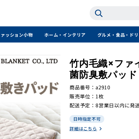
ファッション小物
ホーム・インテリア
グルメ・食品・ドリ
竹内毛織×ファ
菌防臭敷パッド 
商品番号
a2910
販売単位
1枚
配送予定
8営業日以内に発
日時指定不可
詳細はこちら