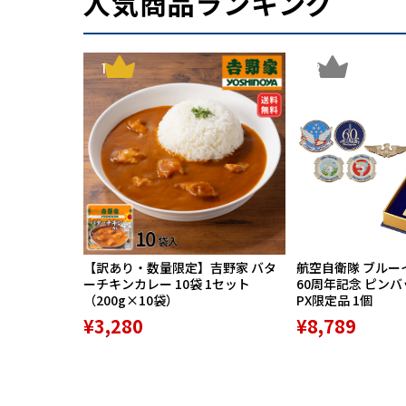
人気商品ランキング
1
2
【訳あり・数量限定】吉野家 バタ
航空自衛隊 ブルー
ーチキンカレー 10袋 1セット
60周年記念 ピン
（200g×10袋）
PX限定品 1個
¥3,280
¥8,789