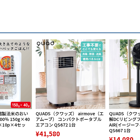
温製法米のおい
QUADS（クワッズ） airmove（エ
QUADS（クワ
％ 150g×40
アムーブ） コンパクトポータブル
解DCリビングファ
×10p×4セッ
エアコン QS672 1台
AIR(イージー
QS667 1台
¥41,580
¥14,080