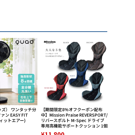
ッズ） ワンタッチ分
【期間限定8%オフクーポン配布
航空自衛隊
ン EASY FIT
中】Mission Praise REVERSPORT/
60周年記念
フィットエアー)
リバースポルト M-Spec ドライブ
PX限定品 1
専用高機能サポートクッション 1個
¥8,789
¥11,800