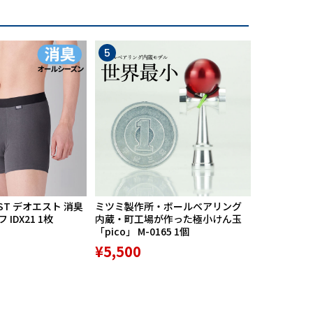
5
6
ST デオエスト 消臭
ミツミ製作所・ボールベアリング
【期間限定
IDX21 1枚
内蔵・町工場が作った極小けん玉
中】Mission
「pico」 M-0165 1個
リバースポル
高機能サポ
¥5,500
¥9,800