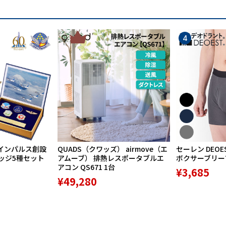
3
4
インパルス創設
QUADS（クワッズ） airmove（エ
セーレン DEOE
バッジ5種セット
アムーブ） 排熱レスポータブルエ
ボクサーブリーフ 
アコン QS671 1台
¥3,685
¥49,280