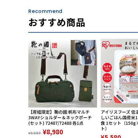
Recommend
おすすめ商品
【産経限定】鞄の國 帆布マルチ
アイリスフーズ 低
3WAYショルダー＆ネックポーチ
しいごはん国産米100
(セット) 72487/72488 各1点
食 1セット（150g
ト）
¥8,980
¥9,980
¥5,580