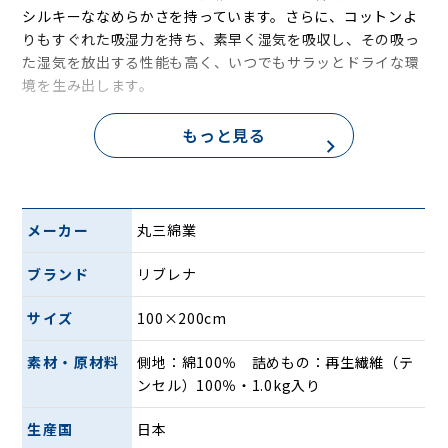
シルキーななめらかさを持っています。さらに、コットンよ
りもすぐれた吸湿力を持ち、素早く湿気を吸収し、その吸っ
た湿気を放出する性能も高く、いつでもサラッとドライな環
境を生み出します。
まるで真綿のような感触にTreatment（トリートメント）
もっと見る
(R)
植物由来のテンセル(TM)繊維は優れた吸放湿性能をもち、
ふとんの中わた用繊維として優れた素材ではありますが、そ
の原綿はキシキシとした質感であるという点、ふわふわさの
メーカー
丸三綿業
指標であるところの「かさ高」という点で、一層のレベル向
上が求められていました。
ブランド
リブレナ
そこで、丸三綿業は3社合同で研究を重ね、テンセル(TM)繊
維の表面に柔軟加工する方法「Treatment(R)」で、ふとん
サイズ
100×200cm
の中わたに最適な「トリートメントテンセル(TM)」わたの開
発に成功しました。従来のテンセル(TM)わたに比べ大幅にや
素材・原材料
側地：綿100％ 詰めもの：再生繊維（テ
わらかでしなやかなシルクの真綿のような中わたへと改良・
ンセル）100％・1.0kg入り
改質させています。
生産国
日本