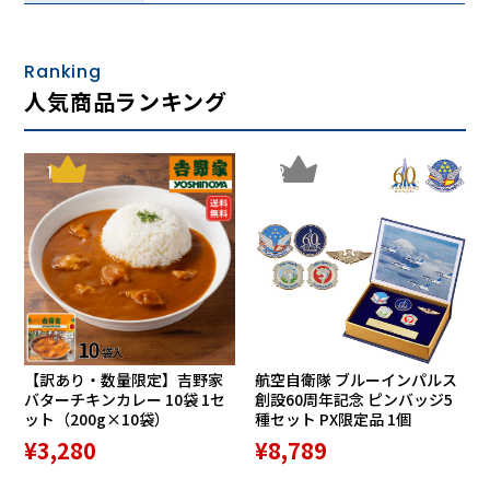
熟練職人によるこだわりのキルト加工
ふとんのキルティングは中わたを安定させるためには必須
の加工ではありますが、その反面、キルトの本数が多ければ
Ranking
多いほど中わたのボリュームを抑え込んでしまいます。そこ
人気商品ランキング
で、丸三綿業では熟練職人による卓越した技術と経験をもと
に、斬新で独創的なキルトデザインを開発しました。
1
2
TAKEUCHIキルト
木漏れ日からの光の陰影と、大きなユーカリの葉をモチー
フにしたTAKEUCHIキルト。キルトによって中わたをしっか
りと抑えることを目的の1つにしたのが「TAKEUCHIキル
ト」です。
テンセル(TM)の原料はユーカリなど広葉樹の木材パルプで
す。そこから植物由来を象徴する木の葉をキルティングデザ
インにするアイデアが生まれました。このキルトデザインは
【訳あり・数量限定】吉野家
航空自衛隊 ブルーインパルス
四つ葉のクローバーのように4枚の木の葉が開いているよう
バターチキンカレー 10袋 1セ
創設60周年記念 ピンバッジ5
にも、また木の葉が集まって円を描いているようにも見える
ット（200g×10袋）
種セット PX限定品 1個
ようになっています。(パッド、ケットに使用)
¥3,280
¥8,789
「やわらか」なC-Class(Cクラス）