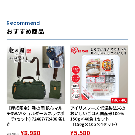
やわらかでやさしい上質なコットン100％のサテン生地で
す。
Recommend
おすすめ商品
【産経限定】鞄の國 帆布マル
アイリスフーズ 低温製法米の
チ3WAYショルダー＆ネックポ
おいしいごはん国産米100％
ーチ(セット) 72487/72488 各1
150g×40食 1セット
点
（150g×10p×4セット）
¥8,980
¥5,580
¥9,980