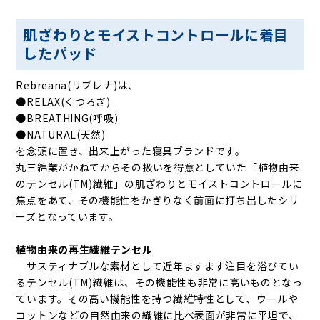
肌ざわりとモイストコントロールに着目
したパッド
Rebreana(リブレナ)は、
●RELAX(くつろぎ)
●BREATHING(呼吸)
●NATURAL(天然)
を念頭に置き、出来上がった寝具ブランドです。
丸三綿業がかねてからその扱いを得意としていた「植物由来
のテンセル(TM)繊維」の肌ざわりとモイストコントロールに
焦点をあて、その機能性をかぎりなく前面に打ち出したシリ
ーズとなっています。
植物由来の再生繊維テンセル
サスティナブルな素材として近年ますます注目を浴びてい
るテンセル(TM)繊維は、その機能性も非常に高いものとなっ
ています。その高い機能性を持つ繊維特性として、ウールや
コットンなどの自然由来の繊維に比べ表面が非常に平坦で、