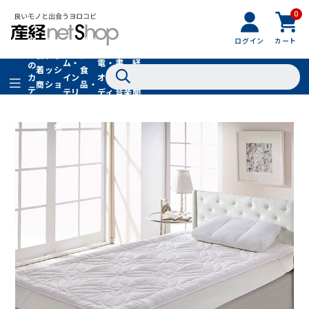
0
フ
全
フ
ァ
グル
ログイン
カート
ホー
家
産
て
新
ァ
ッ
メ・
ム・
電・
書
経
の
着
ッ
シ
食
イン
オー
籍・
新
カ
商
シ
ョ
品・
テ
テリ
ディ
音楽
聞
品
ョ
ン
ドリ
ゴ
ア
オ
社
ン
小
ンク
リ
物