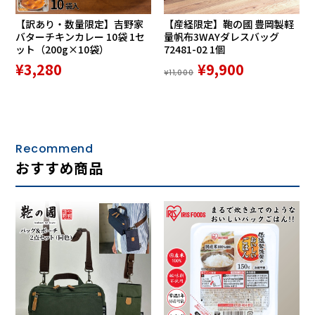
【訳あり・数量限定】吉野家
【産経限定】鞄の國 豊岡製軽
バターチキンカレー 10袋 1セ
量帆布3WAYダレスバッグ
ット（200g×10袋）
72481-02 1個
¥3,280
¥9,900
¥11,000
Recommend
おすすめ商品