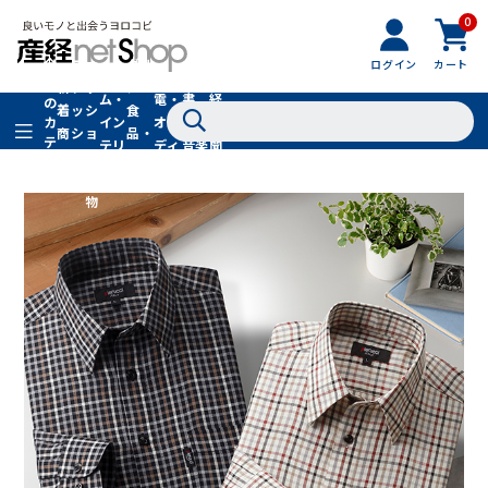
0
フ
全
フ
ァ
グル
ログイン
カート
ホー
家
産
て
新
ァ
ッ
メ・
ム・
電・
書
経
の
着
ッ
シ
食
イン
オー
籍・
新
カ
商
シ
ョ
品・
テ
テリ
ディ
音楽
聞
品
ョ
ン
ドリ
ゴ
ア
オ
社
ン
小
ンク
リ
物