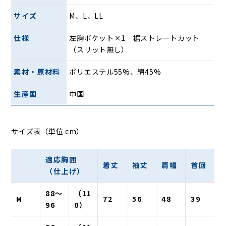
サイズ
M、L、LL
仕様
左胸ポケット×1 裾ストレートカット
（スリット無し）
素材・原材料
ポリエステル55%、綿45%
生産国
中国
サイズ表（単位 cm）
適応胸囲
着丈
袖丈
肩幅
首回
（仕上げ）
88〜
（11
M
72
56
48
39
96
0）