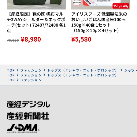
【産経限定】鞄の國 帆布マル
アイリスフーズ 低温製法米の
チ3WAYショルダー＆ネックポ
おいしいごはん国産米100％
ーチ(セット) 72487/72488 各1
150g×40食 1セット
点
（150g×10p×4セット）
¥8,980
¥5,580
¥9,980
TOP
ファッション
トップス（Ｔシャツ・ニット・ポロシャツ）
シャツ
TOP
ファッション
トップス（Ｔシャツ・ニット・ポロシャツ）
TOP
ファッション