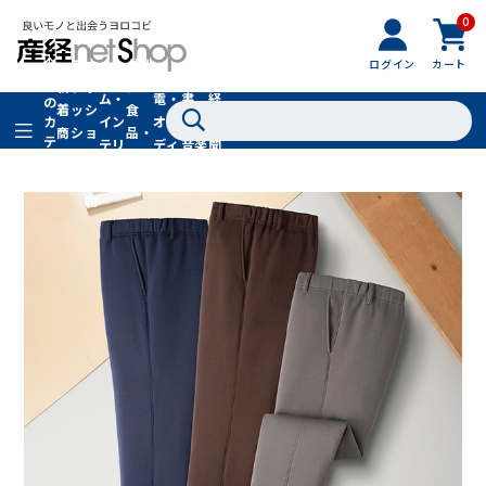
0
フ
全
フ
ァ
グル
ログイン
カート
ホー
家
産
て
新
ァ
ッ
メ・
ム・
電・
書
経
の
着
ッ
シ
食
イン
オー
籍・
新
カ
商
シ
ョ
品・
テ
テリ
ディ
音楽
聞
品
ョ
ン
ドリ
ゴ
ア
オ
社
ン
小
ンク
リ
物
在庫切れ