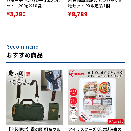
バターチキンカレー 10袋 1セ
創設60周年記念 ピンバッジ5
ット（200g×10袋）
種セット PX限定品 1個
¥3,280
¥8,789
Recommend
おすすめ商品
【産経限定】鞄の國 帆布マル
アイリスフーズ 低温製法米の