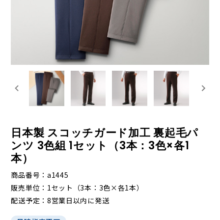
日本製 スコッチガード加工 裏起毛パ
ンツ 3色組 1セット（3本：3色×各1
本）
商品番号
a1445
販売単位
1セット（3本：3色×各1本）
配送予定
8営業日以内に発送