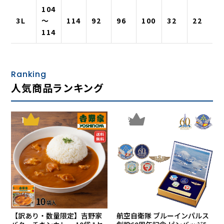
104
3L
〜
114
92
96
100
32
22
114
Ranking
人気商品ランキング
1
2
【訳あり・数量限定】吉野家
航空自衛隊 ブルーインパルス