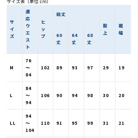
サイズ表（単位 cm）
適
総丈
応
サ
ヒ
ウ
股
裾
イ
ッ
エ
上
幅
60
64
68
ズ
プ
ス
丈
丈
丈
ト
76
M
〜
102
89
93
97
29
19
84
84
L
〜
106
90
94
98
30
20
94
94
LL
〜
110
91
95
99
31
21
104