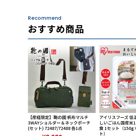
Recommend
おすすめ商品
【産経限定】鞄の國 帆布マルチ
アイリスフーズ 低
3WAYショルダー＆ネックポーチ
しいごはん国産米100
(セット) 72487/72488 各1点
食 1セット（150g
ト）