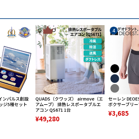
3
4
インパルス創設
QUADS（クワッズ） airmove（エ
セーレン DEOE
バッジ5種セット
アムーブ） 排熱レスポータブルエ
ボクサーブリーフ 
アコン QS671 1台
¥3,685
¥49,280