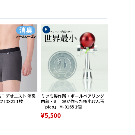
5
6
ST デオエスト 消臭
ミツミ製作所・ボールベアリング
【期間限定
IDX21 1枚
内蔵・町工場が作った極小けん玉
中】Mission
「pico」 M-0165 1個
リバースポル
高機能サポ
¥5,500
¥9,800