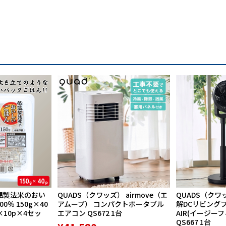
温製法米のおい
QUADS（クワッズ） airmove（エ
QUADS（クワ
％ 150g×40
アムーブ） コンパクトポータブル
解DCリビングファ
×10p×4セッ
エアコン QS672 1台
AIR(イージー
QS667 1台