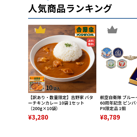
人気商品ランキング
1
2
【訳あり・数量限定】吉野家 バタ
航空自衛隊 ブルー
ーチキンカレー 10袋 1セット
60周年記念 ピン
（200g×10袋）
PX限定品 1個
¥3,280
¥8,789