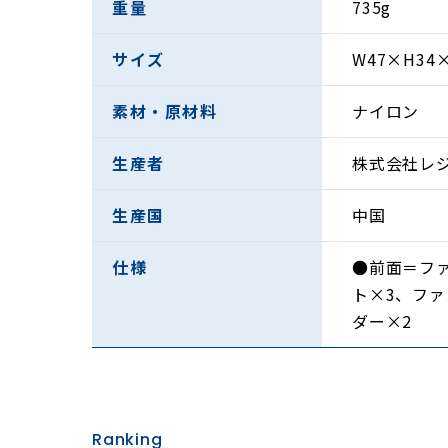
重量
735g
サイズ
W47×H34
素材・原材料
ナイロン
生産者
株式会社レ
生産国
中国
仕様
●前面＝フ
ト×3、フ
ダー×2
Ranking