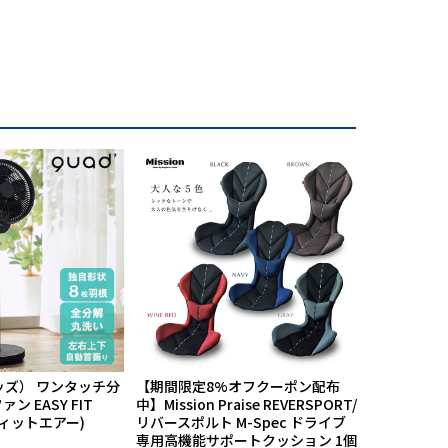
ッズ） ワンタッチ分
【期間限定8%オフクーポン配布
航空自衛隊
ン EASY FIT
中】Mission Praise REVERSPORT/
60周年記念
フィットエアー)
リバースポルト M-Spec ドライブ
PX限定品 1
専用高機能サポートクッション 1個