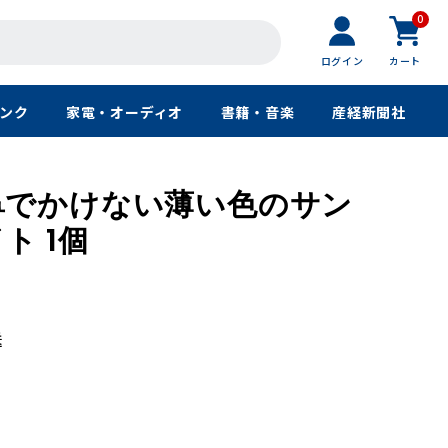
0
ログイン
カート
ンク
家電・オーディオ
書籍・音楽
産経新聞社
鼻でかけない薄い色のサン
ト 1個
送