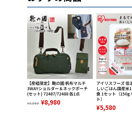
【産経限定】鞄の國 帆布マルチ
アイリスフーズ 低
3WAYショルダー＆ネックポーチ
しいごはん国産米100
(セット) 72487/72488 各1点
食 1セット（150g
ト）
¥8,980
¥9,980
¥5,580