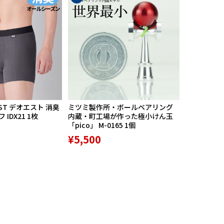
ST デオエスト 消臭
ミツミ製作所・ボールベアリング
【期間限定
IDX21 1枚
内蔵・町工場が作った極小けん玉
中】Mission
「pico」 M-0165 1個
リバースポル
高機能サポ
¥5,500
¥9,800