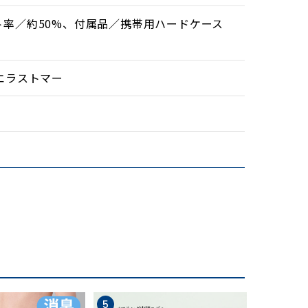
ト率／約50%、付属品／携帯用ハードケース
エラストマー
5
6