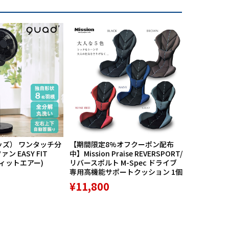
ッズ） ワンタッチ分
【期間限定8%オフクーポン配布
航空自衛隊
ン EASY FIT
中】Mission Praise REVERSPORT/
60周年記念
フィットエアー)
リバースポルト M-Spec ドライブ
PX限定品 1
専用高機能サポートクッション 1個
¥8,789
¥11,800