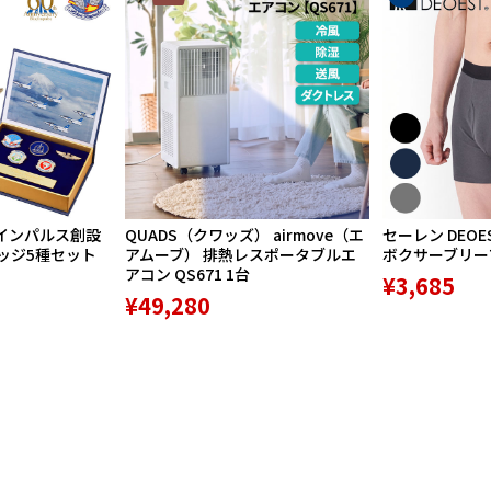
インパルス創設
QUADS（クワッズ） airmove（エ
セーレン DEOE
バッジ5種セット
アムーブ） 排熱レスポータブルエ
ボクサーブリーフ 
アコン QS671 1台
¥3,685
¥49,280