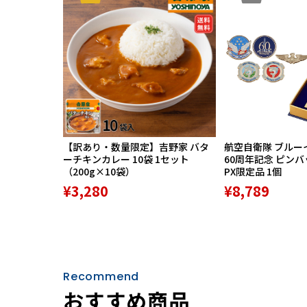
【訳あり・数量限定】吉野家 バタ
航空自衛隊 ブルー
ーチキンカレー 10袋 1セット
60周年記念 ピン
（200g×10袋）
PX限定品 1個
¥3,280
¥8,789
Recommend
おすすめ商品