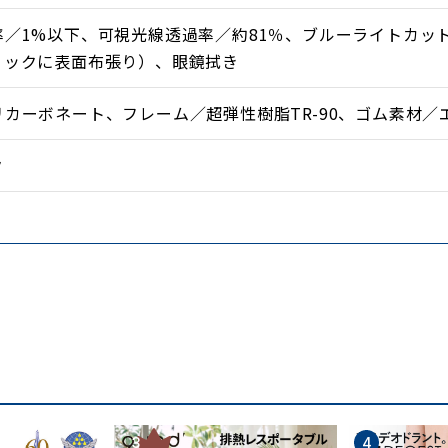
率／1%以下、可視光線透過率／約81％、ブルーライトカッ
ィックに表面布張り）、眼鏡拭き
カーボネート、フレーム／超弾性樹脂TR-90、ゴム素材／
ク
3
4