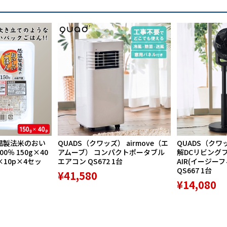
温製法米のおい
QUADS（クワッズ） airmove（エ
QUADS（クワ
％ 150g×40
アムーブ） コンパクトポータブル
解DCリビングファ
×10p×4セッ
エアコン QS672 1台
AIR(イージー
QS667 1台
¥41,580
¥14,080