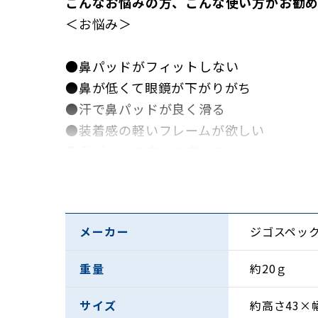
こんなお悩みの方、こんな使い方がお勧
＜お悩み＞
●鼻パッドがフィットしない
●鼻が低くて眼鏡が下がりがち
●汗で鼻パッドが良く滑る
●装着感の軽いフレームが欲しい
●鼻パッドで痛みを感じる
●鼻に跡が付くのが嫌だ
●鼻周りのメイク崩れが心配
メーカー
ジゴスペッ
＜使い方＞
●スポーツ時（ジョギング、ウォーキング
重量
約20ｇ
●アウトドア（ハイキング、キャンプ、登
●日常（散歩、お出かけ、買い物など）
サイズ
約高さ43×