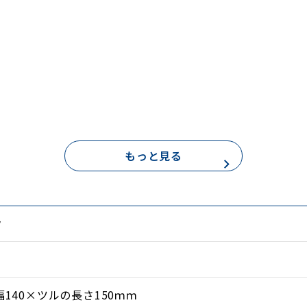
め
もっと見る
ク
、散歩、ゴルフ、球技、釣りなど）
山など）
幅140×ツルの長さ150ｍｍ