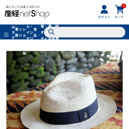
0
フ
全
フ
ァ
グル
ログイン
カート
ホー
家
産
て
新
ァ
ッ
メ・
ム・
電・
書
経
の
着
ッ
シ
食
イン
オー
籍・
新
カ
商
シ
ョ
品・
テ
テリ
ディ
音楽
聞
品
ョ
ン
ドリ
ゴ
ア
オ
社
ン
小
ンク
リ
物