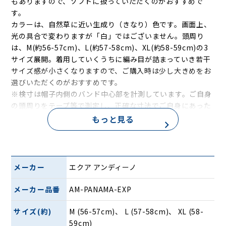
もありますので、ソフトに扱っていただくのがおすすめで
す。
カラーは、自然草に近い生成り（きなり）色です。画面上、
光の具合で変わりますが「白」ではございません。頭周り
は、M(約56-57cm)、L(約57-58cm)、XL(約58-59cm)の3
サイズ展開。着用していくうちに編み目が詰まっていき若干
サイズ感が小さくなりますので、ご購入時は少し大きめをお
選びいただくのがおすすめです。
※検寸は帽子内側のバンド中心部を計測しています。ご自身
の頭周りをテープ等で測定し、正確な寸法でご自身にあった
サイズをご注文ください。なお、一点一点ハンドメイドのた
もっと見る
め、若干の個体差があります。
※お手入れ方法：水に濡らした布（タオル等）をかたく絞
り、優しく拭いてください。洗濯不可。
※着用時の注意点：帽子の凹み部分（クラウンの先端、ピー
メーカー
エクア アンディーノ
ク）をつまんで被らないようにしてください。同部分は繊細
で破損しやすく、パナマハットのおよそ9割近いダメージが
メーカー品番
AM-PANAMA-EXP
この部分となっています。
サイズ(約)
M (56-57cm)、 L (57-58cm)、 XL (58-
■パナマハットとは
59cm)