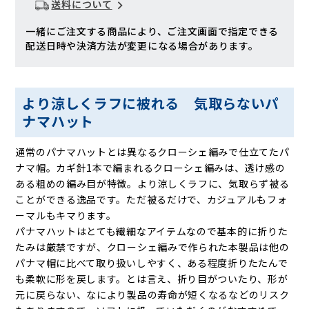
送料について
一緒にご注文する商品により、ご注文画面で指定できる
配送日時や決済方法が変更になる場合があります。
より涼しくラフに被れる 気取らないパ
ナマハット
通常のパナマハットとは異なるクローシェ編みで仕立てたパ
ナマ帽。カギ針1本で編まれるクローシェ編みは、透け感の
ある粗めの編み目が特徴。より涼しくラフに、気取らず被る
ことができる逸品です。ただ被るだけで、カジュアルもフォ
ーマルもキマります。
パナマハットはとても繊細なアイテムなので基本的に折りた
たみは厳禁ですが、クローシェ編みで作られた本製品は他の
パナマ帽に比べて取り扱いしやすく、ある程度折りたたんで
も柔軟に形を戻します。とは言え、折り目がついたり、形が
元に戻らない、なにより製品の寿命が短くなるなどのリスク