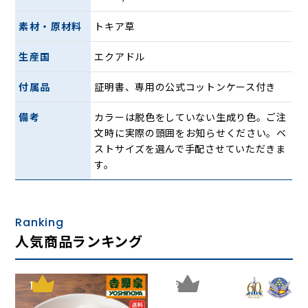
パナマハットとは、トキア草（トキヤ草、パナマ草）で編ま
素材・原材料
トキア草
れている帽子のこと。パナマという名前を冠していますが、
発祥の地はエクアドルです。特に決められた形状はなく、中
生産国
エクアドル
折れ帽タイプからカンカン帽タイプまで、トキア草によって
編まれている帽子はすべてパナマハットと呼ばれます。どん
付属品
証明書、専用の公式コットンケース付き
な人にも、どんな服装にも合う、自由な帽子、それがパナマ
ハットなのです。
備考
カラーは脱色をしていない生成り色。ご注
文時に実際の頭囲をお知らせください。ベ
■Ecua Andino /エクア アンディーノ
ストサイズを選んで手配させていただきま
エクア アンディーノのパナマハットは、100%本場エクアド
す。
ル製。希少な天然素材トキア草を使用し、熟練の職人が約3
週間かけて一点一点丁寧に手作りしています。クオリティー
の高い、洗練されたギフト商品の輸入などを手掛ける株式会
Ranking
社アムマックスが正規のルートで輸入したもので、すべて公
人気商品ランキング
式証明書と公式コットンケース付き。
1
2