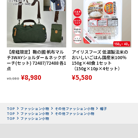
【産経限定】鞄の國 帆布マル
アイリスフーズ 低温製法米の
チ3WAYショルダー＆ネックポ
おいしいごはん国産米100％
ーチ(セット) 72487/72488 各1
150g×40食 1セット
点
（150g×10p×4セット）
¥8,980
¥5,580
¥9,980
TOP
ファッション小物
その他ファッション小物
帽子
TOP
ファッション小物
その他ファッション小物
TOP
ファッション小物