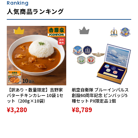
Ranking
一般的な椅子に良い姿勢で座った時にできる隙間に着目しま
人気商品ランキング
した。「Keepsランバークッション」はまくらのようにやさ
しく隙間を埋めます。
1
2
理想的なS字ライン 独自のW型構造で理想的な
座り姿勢をキープ
腸骨ポイントで腸骨を挟むことで骨盤を安定させ、腰椎ポイ
ントと肋骨ポイントが支えることで理想的な座り姿勢に導き
ます。また腰椎ポイントに荷重をかけると腸骨ポイントが締
まり優しくホールド。ラクに正しい姿勢をキープできます。
ランバークッションを使用することで腰部の腰椎前弯角が増
加する結果も。
【訳あり・数量限定】吉野家
航空自衛隊 ブルーインパルス
バターチキンカレー 10袋 1セ
創設60周年記念 ピンバッジ5
圧力バランス 坐骨に集中する圧力を分散
ット（200g×10袋）
種セット PX限定品 1個
¥3,280
¥8,789
ランバークッションなしで座った場合、圧力が坐骨に集中し
ます。ランバークッションを使用した場合、坐骨にかかる圧
力が減少。座面にかかる圧力を背面に分散し、心地よく、長
く座れる構造です。