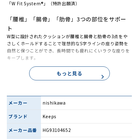
「W Fit System®」
（特許出願済）
「腰椎」「腸骨」「肋骨」3つの部位をサポー
ト
W型に設計されたクッションが腰椎と腸骨と肋骨の3点をや
さしくホールドすることで理想的なS字ラインの座り姿勢を
自然と保つことができ、長時間でも疲れにくいラクな座りを
キープします。
1.腰椎ポイント
もっと見る
腰椎部分を適度に押すことで理想の座り姿勢をキープ
2.腸骨ポイント
メーカー
nishikawa
寄りかかるとサイドの腸骨ポイントが締まりしっかりホール
ド
ブランド
Keeps
3.肋骨ポイント
メーカー品番
HG93104652
肋骨の下部分をやさしくホールド