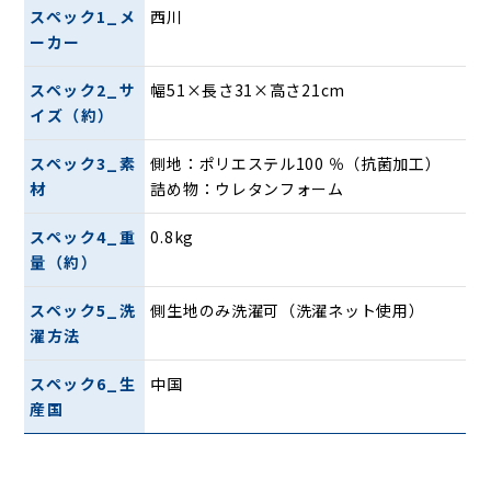
スペック1_メ
西川
ーカー
スペック2_サ
幅51×長さ31×高さ21cm
イズ（約）
スペック3_素
側地：ポリエステル100 ％（抗菌加工）
材
詰め物：ウレタンフォーム
スペック4_重
0.8kg
量（約）
スペック5_洗
側生地のみ洗濯可（洗濯ネット使用）
濯方法
スペック6_生
中国
産国
まくらの理論を座り姿勢に応用 まくら開発を
応用して設計した理想的な「腰」専用まくら