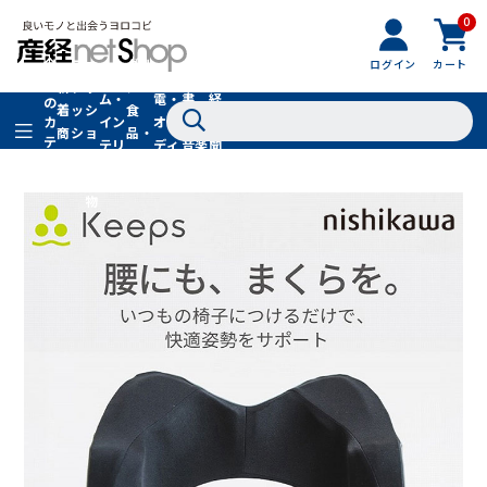
0
フ
全
フ
ァ
グル
ログイン
カート
ホー
家
産
て
新
ァ
ッ
メ・
ム・
電・
書
経
の
着
ッ
シ
食
イン
オー
籍・
新
カ
商
シ
ョ
品・
テ
テリ
ディ
音楽
聞
品
ョ
ン
ドリ
ゴ
ア
オ
社
ン
小
ンク
リ
物