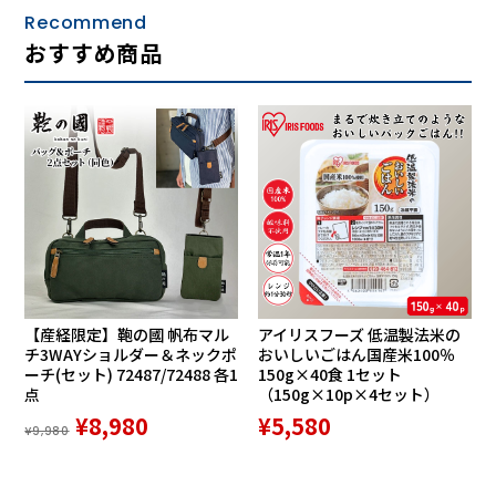
Recommend
快適な座りをキープする多様な機能
おすすめ商品
・衛生的
側生地に抗菌加工を施し衛生的。側生地は取り外し洗濯がで
きるのでいつでも清潔。
・耐久性
高反発・高耐久なウレタンを使用。リッチな座り心地が長く
続きます。
・固定ベルトでいつもの椅子にしっかりフィット
固定ベルトを使うことで、さまざまな椅子にしっかりフィッ
ト。姿勢を正すために新たに椅子を買い直す必要はありませ
ん。
※椅子部分の背もたれ部分の外周約80~140㎝まで対応
【産経限定】鞄の國 帆布マル
アイリスフーズ 低温製法米の
・「お尻のまくら」にピッタリ設計
チ3WAYショルダー＆ネックポ
おいしいごはん国産米100％
同シリーズ「お尻のまくら」とのセット使用で、骨ポジショ
ーチ(セット) 72487/72488 各1
150g×40食 1セット
ンがさらに安定。よりラクによい姿勢をキープします。
点
（150g×10p×4セット）
¥8,980
¥5,580
¥9,980