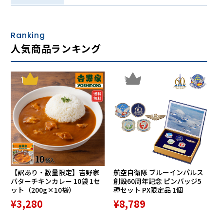
幅広いスポーツでその性能を発揮します。
■ AF-306 C-1RE（ブルーマット）
Ranking
人気商品ランキング
1
2
余分なギラツキを抑えるミラー加工 ※調光ではありませ
【訳あり・数量限定】吉野家
航空自衛隊 ブルーインパルス
ん。
バターチキンカレー 10袋 1セ
創設60周年記念 ピンバッジ5
・ ゴールドミラーコート： 表面に施されたミラー加工が余
ット（200g×10袋）
種セット PX限定品 1個
分なギラつきを効果的に抑制。見た目の精悍さと高い遮光性
¥3,280
¥8,789
を両立しています。