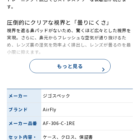
す。
圧倒的にクリアな視界と「曇りにくさ」
視界を遮る鼻パッドがないため、驚くほど広々とした視界を
実現。さらに、鼻元からフレッシュな空気が通り抜けるた
め、レンズ裏の湿気を効率よく排出し、レンズが曇るのを最
小限に抑えます。
もっと見る
素肌に優しく、外したあとも美しく
鼻パッドがないため、サングラスを外したあとに残る「あの
嫌な赤い跡」とは無縁です。
清潔感をキープ： 鼻まわりのメイク崩れや、UVクリームの
メーカー
ジゴスペック
剥がれを防止。ビジネスシーンや移動中など、外したあとの
見た目が気になるシーンでも安心です。
ブランド
AirFly
まつ毛が当たらない： サングラスとの距離（前後位置）を自
由に調整できるため、まつ毛が長い方でもレンズに触れる不
メーカー品番
AF-306-C-1RE
快感がありません。
セット内容・
ケース、クロス、保証書