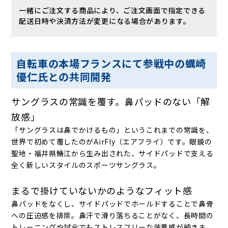
一緒にご注文する商品により、ご注文画面で指定できる
配送日時や決済方法が変更になる場合があります。
自転車の本場フランスにて参戦中の蠣崎
優仁氏との共同開発
サングラスの常識を覆す。鼻パッドのない「解
放感」
「サングラスは鼻でかけるもの」というこれまでの常識を、
世界で初めて覆したのがAirFly（エアフライ）です。眼鏡の
聖地・福井県鯖江から生み出された、サイドパッドで支える
全く新しいスタイルのスポーツサングラス。
まるで掛けていないかのようなフィット感
鼻パッドをなくし、サイドパッドでホールドすることで鼻骨
への圧迫感を排除。鼻汗で滑り落ちることがなく、長時間の
トレーニングや試合でもストレスフリーな装着感が続きま