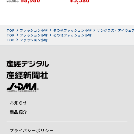
¥9,980
TOP
ファッション小物
その他ファッション小物
サングラス・アイウェ
TOP
ファッション小物
その他ファッション小物
TOP
ファッション小物
「鼻でかけない」独自構造と調整機能
・ 鼻パッドなし！サイドパッドで支える： 鼻骨を圧迫しな
いため、痛みや跡がつく心配は無用です。
・ サイドパッドの秘密： 軽量で耐久性の高いチタン芯が入
っており、顔幅に合わせて左右に調整可能。
お知らせ
・ 上下左右に調整可能： サイドパッドとモダン（耳にかけ
商品紹介
る部分）は上下・左右に動かせます。
プライバシーポリシー