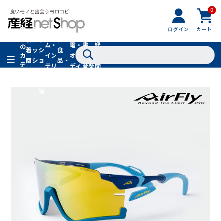
0
フ
全
フ
ァ
グル
ログイン
カート
ホー
家
産
て
新
ァ
ッ
メ・
ム・
電・
書
経
の
着
ッ
シ
食
イン
オー
籍・
新
カ
商
シ
ョ
品・
テ
テリ
ディ
音楽
聞
品
ョ
ン
ドリ
ゴ
ア
オ
社
ン
小
ンク
リ
物