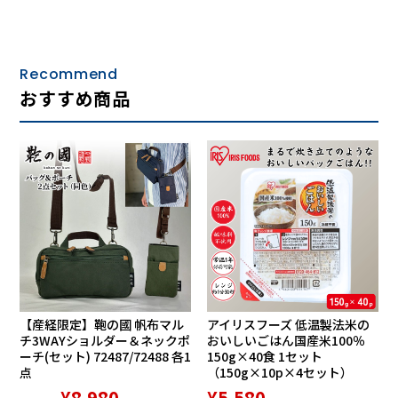
・ 裏面ARコート（反射防止）： レンズの内側に施された反
射防止コートが、背後からの光の写り込みを防止。チラつき
を抑え、クリアな視界を確保します。
・ 可視光線透過率：11% よく晴れた日の屋外競技に最適な
Recommend
スペック。眩しさによる目の疲れを軽減します。
おすすめ商品
・ 紫外線カット率：99%以上 目に有害な紫外線をカット
し、大切な目を保護します。
AirFly（エアフライ）構造・設計
【産経限定】鞄の國 帆布マル
アイリスフーズ 低温製法米の
チ3WAYショルダー＆ネックポ
おいしいごはん国産米100％
ーチ(セット) 72487/72488 各1
150g×40食 1セット
点
（150g×10p×4セット）
¥8,980
¥5,580