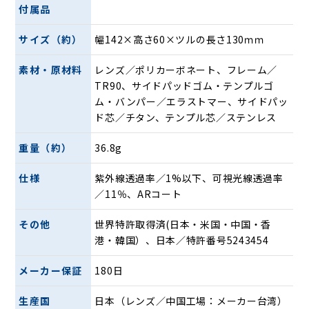
ハイスピードの世界を制する、エアフライ初の
付属品
バンパー装着モデル
サイズ（約）
幅142×高さ60×ツルの長さ130ｍｍ
自転車の本場フランスにて活動中の蠣崎優仁氏と共同開発さ
れた自転車専用モデル「VITESSE（ヴィテス）」。スピード
素材・原材料
レンズ／ポリカーボネート、フレーム／
を意味するその名の通り、ハイスピード条件下での最高のパ
TR90、サイドパッドゴム・テンプルゴ
フォーマンスを引き出すために誕生しました。
ム・バンパー／エラストマー、サイドパッ
ド芯／チタン、テンプル芯／ステンレス
商品特長
・ エアフライ初の「バンパー」採用： レンズの剛性を高め
重量（約）
36.8g
るだけでなく、鼻周りやレンズ下部からの風の侵入を大幅に
強化。巻き込み風を抑え、目を保護しながらライディングへ
仕様
紫外線透過率／1%以下、可視光線透過率
の集中力を高めます。
／11％、ARコート
・ 広大な視野を誇るシリンダーレンズ： 上下左右に幅広い
面積を持つ「REレンズ（シリンダーレンズ）」を採用。深い
その他
世界特許取得済(日本・米国・中国・香
前傾姿勢でも視界が途切れず、ハイスピード下でもストレス
港・韓国）、日本／特許番号5243454
のない広い視野をもたらします。
・ 圧倒的なフィット感と爽快感： 鼻パッドがないエアフラ
メーカー保証
180日
イ独自の構造にバンパーが加わることで、かつてない安定感
と風防性能を両立しました。自転車以外にもランニングなど
生産国
日本（レンズ／中国工場：メーカー台湾）