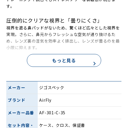
す。
圧倒的にクリアな視界と「曇りにくさ」
視界を遮る鼻パッドがないため、驚くほど広々とした視界を
実現。さらに、鼻元からフレッシュな空気が通り抜けるた
め、レンズ裏の湿気を効率よく排出し、レンズが曇るのを最
小限に抑えます。
もっと見る
素肌に優しく、外したあとも美しく
鼻パッドがないため、サングラスを外したあとに残る「あの
嫌な赤い跡」とは無縁です。
清潔感をキープ： 鼻まわりのメイク崩れや、UVクリームの
メーカー
ジゴスペック
剥がれを防止。ビジネスシーンや移動中など、外したあとの
見た目が気になるシーンでも安心です。
ブランド
AirFly
まつ毛が当たらない： サングラスとの距離（前後位置）を自
由に調整できるため、まつ毛が長い方でもレンズに触れる不
メーカー品番
AF-301-C-35
快感がありません。
セット内容・
ケース、クロス、保証書