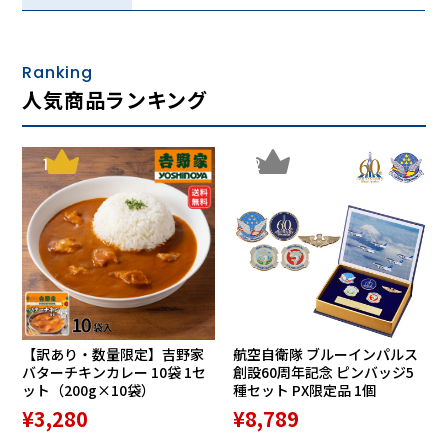
・ ワイドな1眼レンズ： 視界を遮るもののない1眼タイプ。
隅々までクリアな視界。
・ 進化したホールド力： 新設計のサイドパッドがフィット
Ranking
感をさらに向上。
人気商品ランキング
・ 自由自在な調整： サイドパッドとテンプル（つる）の調
整範囲が拡大し、自分好みのミリ単位の調整が可能です。
1
2
レンズ性能
・紫外線カット率（UV CUT）：99%以上
・AR COATING (反射防止コート)
【訳あり・数量限定】吉野家
航空自衛隊 ブルーインパルス
※クリアーアッシュのみAR COATING (反射防止コート)、
バターチキンカレー 10袋 1セ
創設60周年記念 ピンバッジ5
HIGH CONTRAST（ハイコントラスト)
ット（200g×10袋）
種セット PX限定品 1個
・可視光線透過率（VLT）
¥3,280
¥8,789