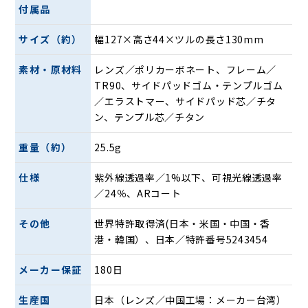
第2世代へと進化した、AirFly――ユニセックスモデ
付属品
ル
サイズ（約）
幅127×高さ44×ツルの長さ130mm
素材・原材料
レンズ／ポリカーボネート、フレーム／
TR90、サイドパッドゴム・テンプルゴム
／エラストマー、サイドパッド芯／チタ
ン、テンプル芯／チタン
AF-101やAF-201のDNAを継承し、大幅な進化を遂げた第2
重量（約）
25.5g
世代「ACCUMULATER SERIES」。AirFlyの代名詞とも言え
る、最も人気のあるアイウェアです。
仕様
紫外線透過率／1%以下、可視光線透過率
／24％、ARコート
AF-301の特長
その他
世界特許取得済(日本・米国・中国・香
港・韓国）、日本／特許番号5243454
メーカー保証
180日
生産国
日本（レンズ／中国工場：メーカー台湾）