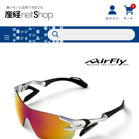
0
フ
全
フ
ァ
グル
ログイン
カート
ホー
家
産
て
新
ァ
ッ
メ・
ム・
電・
書
経
の
着
ッ
シ
食
イン
オー
籍・
新
カ
商
シ
ョ
品・
テ
テリ
ディ
音楽
聞
品
ョ
ン
ドリ
ゴ
ア
オ
社
ン
小
ンク
リ
物