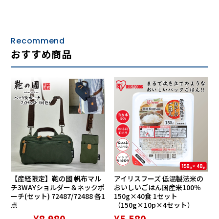
ホワイトマット：24％
Recommend
おすすめ商品
特徴： 表側の薄いシルバーのフラッシュミラーコートがギラ
つきを抑え、裏側の反射防止コート（ARコート）が写り込み
を防止してチラつきを抑える。
推奨： 晴天から曇天までオールマイティに使いやすいタイ
【産経限定】鞄の國 帆布マル
アイリスフーズ 低温製法米の
プ。
チ3WAYショルダー＆ネックポ
おいしいごはん国産米100％
ーチ(セット) 72487/72488 各1
150g×40食 1セット
ブラックマット：14％
点
（150g×10p×4セット）
¥8,980
¥5,580