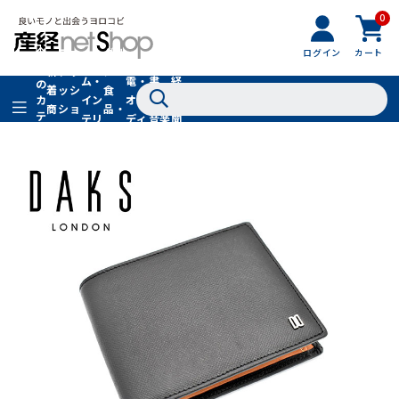
0
フ
全
フ
ァ
グル
ログイン
カート
ホー
家
産
て
新
ァ
ッ
メ・
ム・
電・
書
経
の
着
ッ
シ
食
イン
オー
籍・
新
カ
商
シ
ョ
品・
テ
テリ
ディ
音楽
聞
品
ョ
ン
ドリ
ゴ
ア
オ
社
ン
小
ンク
リ
物