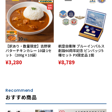
カード段の一部にはダックス伝統のハウスチェック柄を採
用。また、表面にはDDマークを金具のブローチにして配置
しています。型押しのシャープな質感とメタルのクールなイ
メージが全体を引き締め、スタイリッシュな印象に仕上がっ
【訳あり・数量限定】吉野家
航空自衛隊 ブルーインパルス
バターチキンカレー 10袋 1セ
創設60周年記念 ピンバッジ5
ています。
ット（200g×10袋）
種セット PX限定品 1個
¥3,280
¥8,789
DAKS（ダックス）とは
Recommend
おすすめ商品
DAKSは信頼あるブランドの証として英国王室からロイヤ
ル・ウォラント（王室御用達認定書）を授与され、紋章を掲
げることを許されています。完璧を追求する理念、高品質で