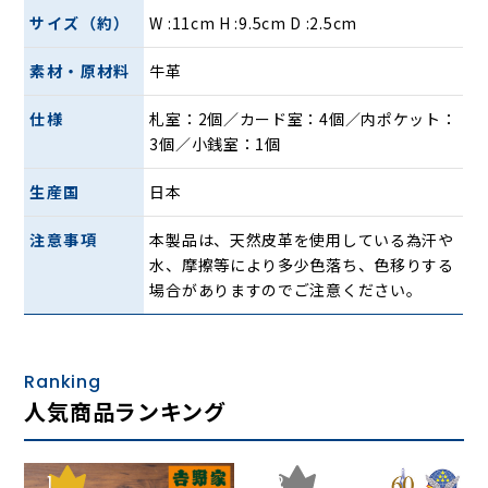
４色。
サイズ（約）
W :11cm H :9.5cm D :2.5cm
素材・原材料
牛革
仕様
札室：2個／カード室：4個／内ポケット：
3個／小銭室：1個
生産国
日本
札室には仕切りを設けており、種類ごとに仕分けが可能。小
注意事項
本製品は、天然皮革を使用している為汗や
銭室は仕切りがなく大きく開くので、小銭の出し入れがスム
水、摩擦等により多少色落ち、色移りする
ーズです。
場合がありますのでご注意ください。
Ranking
人気商品ランキング
1
2