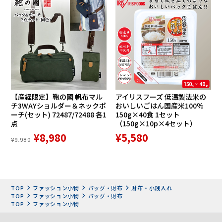
適正価格の原則、一目でDAKSとわかるDAKSらしさに対する
こだわりの精神、創業当初から受け継がれたポリシー
「Quality First （品質第一）」が保証されている証といえま
す。
120余年の歴史を持つDAKSは、様々な時代の変化を乗り越え
磨き抜かれた歴史と伝統に新たな風を吹き込み、次世代に向
けてさらなる進化を目指すとともに、受け継がれた伝統と遺
産を強い絆をもって継承し、新たな未来へ向かいます。
【産経限定】鞄の國 帆布マル
アイリスフーズ 低温製法米の
チ3WAYショルダー＆ネックポ
おいしいごはん国産米100％
ーチ(セット) 72487/72488 各1
150g×40食 1セット
点
（150g×10p×4セット）
¥8,980
¥5,580
¥9,980
TOP
ファッション小物
バッグ・財布
財布・小銭入れ
TOP
ファッション小物
バッグ・財布
TOP
ファッション小物