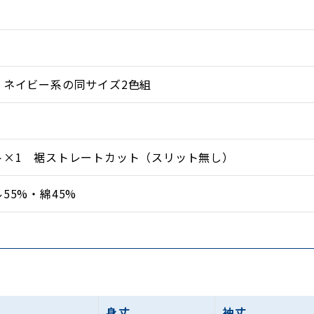
・ネイビー系の同サイズ2色組
ト×1 裾ストレートカット（スリット無し）
55%・綿45%
身丈
袖丈