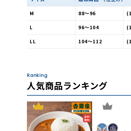
M
88～96
(
L
96～104
(
LL
104～112
(
Ranking
人気商品ランキング
1
2