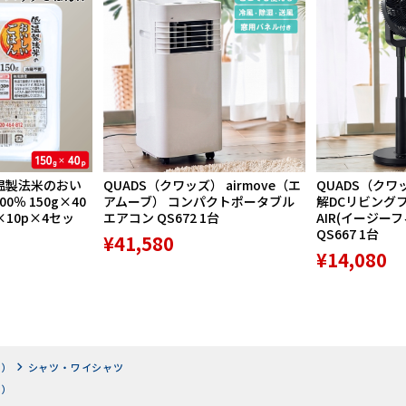
温製法米のおい
QUADS（クワッズ） airmove（エ
QUADS（クワ
％ 150g×40
アムーブ） コンパクトポータブル
解DCリビングファ
×10p×4セッ
エアコン QS672 1台
AIR(イージー
QS667 1台
¥41,580
¥14,080
ツ）
シャツ・ワイシャツ
ツ）