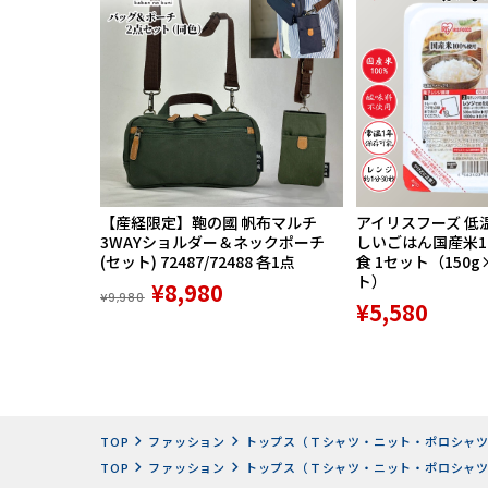
【産経限定】鞄の國 帆布マルチ
アイリスフーズ 低
3WAYショルダー＆ネックポーチ
しいごはん国産米100
(セット) 72487/72488 各1点
食 1セット（150g
ト）
¥8,980
¥9,980
¥5,580
TOP
ファッション
トップス（Ｔシャツ・ニット・ポロシャ
TOP
ファッション
トップス（Ｔシャツ・ニット・ポロシャ