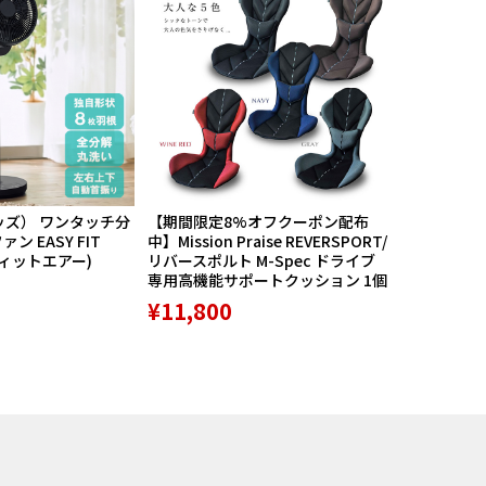
ッズ） ワンタッチ分
【期間限定8%オフクーポン配布
航空自衛隊
ン EASY FIT
中】Mission Praise REVERSPORT/
60周年記念
フィットエアー)
リバースポルト M-Spec ドライブ
PX限定品 1
専用高機能サポートクッション 1個
¥8,789
¥11,800