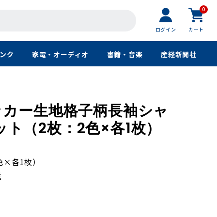
0
ログイン
カート
ンク
家電・オーディオ
書籍・音楽
産経新聞社
ッカー生地格子柄長袖シャ
1セット（2枚：2色×各1枚）
色×各1枚）
送