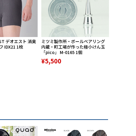
ST デオエスト 消臭
ミツミ製作所・ボールベアリング
【期間限定
IDX21 1枚
内蔵・町工場が作った極小けん玉
中】Mission
「pico」 M-0165 1個
リバースポル
高機能サポ
¥5,500
¥9,800