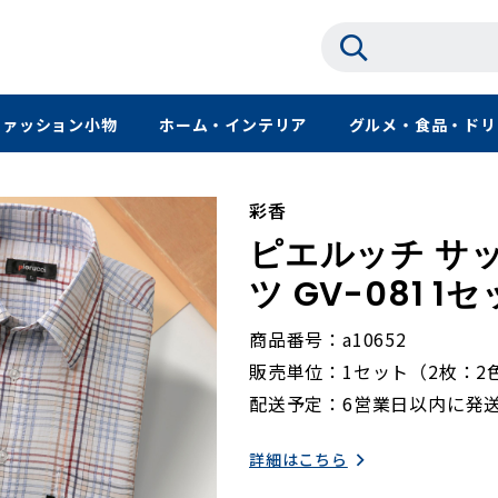
ファッション小物
ホーム・インテリア
グルメ・食品・ドリ
彩香
ピエルッチ サ
ツ GV-081 
商品番号
a10652
販売単位
1セット（2枚：2
配送予定
6営業日以内に発
詳細はこちら