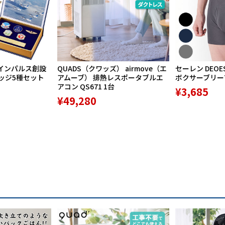
インパルス創設
QUADS（クワッズ） airmove（エ
セーレン DEOE
バッジ5種セット
アムーブ） 排熱レスポータブルエ
ボクサーブリーフ 
アコン QS671 1台
¥3,685
¥49,280