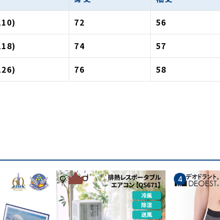
110)
72
56
118)
74
57
126)
76
58
3
4